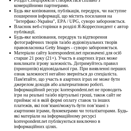
Розділ Спецпроекти створюється спільно з
комерційними партнерами.
Будь яке копіювання, публікація, передрук, чи наступне
поширення інформації, що містить посилання на
"Інтерфакс-Україна", EPA / UPG, суворо забороняється.
Власник веб-сторінки в розділі Я-Корреспондент є автор
публікації.
Будь-яке копіювання, передрук та відтворення
фотографічних творів та/або аудіовізуальних творів
правовласника Getty Images - суворо забороняється.
Матеріали сайту korrespondent.net призначені для осіб
старше 21 року (21+). Участь в азартних іграх може
викликати ігрову залежність. Дотримуйтесь правил
(принципів) відповідальної гри. При виявленні перших
ознак залежності негайно зверніться до спеціаліста.
Пам'ятайте, що участь в азартних іграх не може бути
джерелом доходів або альтернативою роботі.
Інформаційний ресурс korrespondent.net не проводить
ігри на реальні та/або віртуальні гроші, також сайт не
приймає ні в якій формі оплату ставок та інших
платежів, які пов’язані/можуть бути пов’язані з
азартними іграми, букмекерами чи тоталізаторами. Будь-
які матеріали на інформаційному ресурсі
korrespondent.net публікуються виключно в
інформаційних цілях.