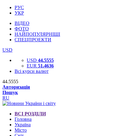
РУС
УКР
ВІДЕО
ФОТО
НАЙПОПУЛЯРНІШІ
СПЕЦПРОЕКТИ
USD
USD
44.5555
EUR
51.4636
Всі курси валют
44.5555
Авторизація
Пошук
RU
ВСІ РОЗДІЛИ
Головна
Україна
Місто
Світ