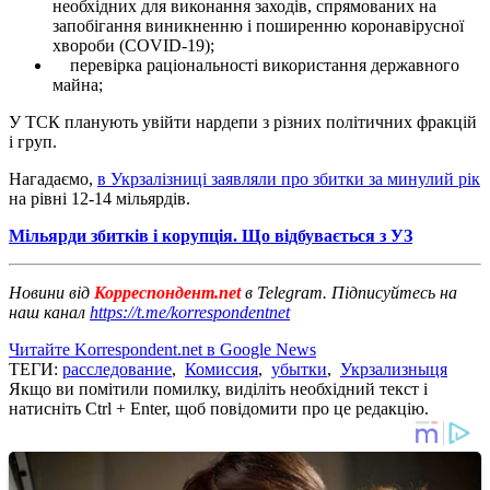
необхідних для виконання заходів, спрямованих на
запобігання виникненню і поширенню коронавірусної
хвороби (COVID-19);
перевірка раціональності використання державного
майна;
У ТСК планують увійти нардепи з різних політичних фракцій
і груп.
Нагадаємо,
в Укрзалізниці заявляли про збитки за минулий рік
на рівні 12-14 мільярдів.
Мільярди збитків і корупція. Що відбувається з УЗ
Новини від
Корреспондент.net
в Telegram. Підписуйтесь на
наш канал
https://t.me/korrespondentnet
Читайте Korrespondent.net в Google News
ТЕГИ:
расследование
,
Комиссия
,
убытки
,
Укрзализныця
Якщо ви помітили помилку, виділіть необхідний текст і
натисніть Ctrl + Enter, щоб повідомити про це редакцію.