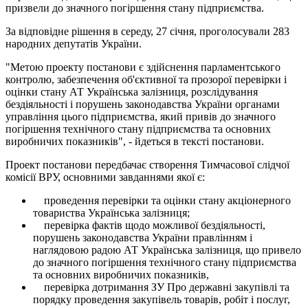
призвели до значного погіршення стану підприємства.
За відповідне рішення в середу, 27 січня, проголосували 283
народних депутатів України.
"Метою проекту постанови є здійснення парламентського
контролю, забезпечення об'єктивної та прозорої перевірки і
оцінки стану АТ Українська залізниця, розслідування
бездіяльності і порушень законодавства України органами
управління цього підприємства, який привів до значного
погіршення технічного стану підприємства та основних
виробничих показників", - йдеться в тексті постанови.
Проект постанови передбачає створення Тимчасової слідчої
комісії ВРУ, основними завданнями якої є:
проведення перевірки та оцінки стану акціонерного
товариства Українська залізниця;
перевірка фактів щодо можливої ​​бездіяльності,
порушень законодавства України правлінням і
наглядовою радою АТ Українська залізниця, що привело
до значного погіршення технічного стану підприємства
та основних виробничих показників,
перевірка дотримання ЗУ Про державні закупівлі та
порядку проведення закупівель товарів, робіт і послуг,