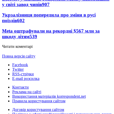
у світі завод чипів
907
Укрзалізниця попередила про зміни в русі
поїздів
602
Meta оштрафували на рекордні $567 млн за
шкоду дітям
539
Читати коментарі
Повна версія сайту
Facebook
Twitter
RSS-стрічки
E-mail розсилка
Контакти
Реклама на сайті
Використання матеріалів korrespondent.net
Правила користування сайтом
Договір користування сайтом