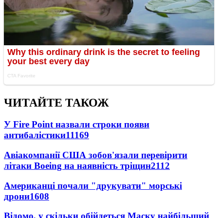
ЧИТАЙТЕ ТАКОЖ
У Fire Point назвали строки появи
антибалістики
11169
Авіакомпанії США зобов'язали перевірити
літаки Boeing на наявність тріщин
2112
Американці почали "друкувати" морські
дрони
1608
Відомо, у скільки обійдеться Маску найбільший