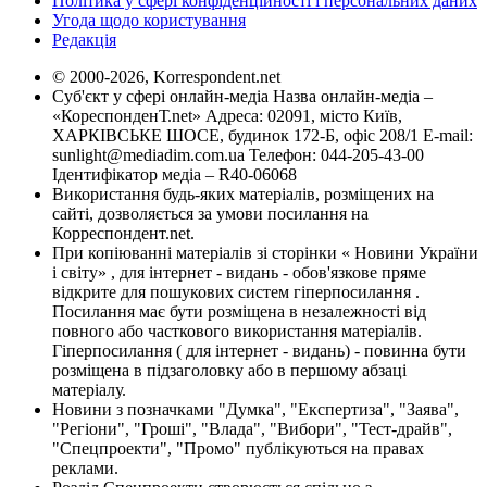
Політика у сфері конфіденційності і персональних даних
Угода щодо користування
Редакція
© 2000-2026, Korrespondent.net
Суб'єкт у сфері онлайн-медіа Назва онлайн-медіа –
«КореспонденТ.net» Адреса: 02091, місто Київ,
ХАРКІВСЬКЕ ШОСЕ, будинок 172-Б, офіс 208/1 E-mail:
sunlight@mediadim.com.ua
Телефон: 044-205-43-00
Ідентифікатор медіа – R40-06068
Використання будь-яких матеріалів, розміщених на
сайті, дозволяється за умови посилання на
Корреспондент.net.
При копіюванні матеріалів зі сторінки « Новини України
і світу» , для інтернет - видань - обов'язкове пряме
відкрите для пошукових систем гіперпосилання .
Посилання має бути розміщена в незалежності від
повного або часткового використання матеріалів.
Гіперпосилання ( для інтернет - видань) - повинна бути
розміщена в підзаголовку або в першому абзаці
матеріалу.
Новини з позначками "Думка", "Експертиза", "Заява",
"Регіони", "Гроші", "Влада", "Вибори", "Тест-драйв",
"Спецпроекти", "Промо" публікуються на правах
реклами.