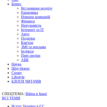
Бізнес
Всі новини розділу
Економіка
Новини компаній
Фінанси
Нерухомість
Інтернет та IT
Авто
Податки
Кар'єра
ЗМІ та реклама
Індекси
Прес-релізи
АБК
Наука
Шоу-бізнес
Спорт
Lifestyle
БЛОГИ ЧИТАЧІВ
СПЕЦТЕМА:
Війна в Ірані
ВСІ ТЕМИ
Вступ України в ЄС