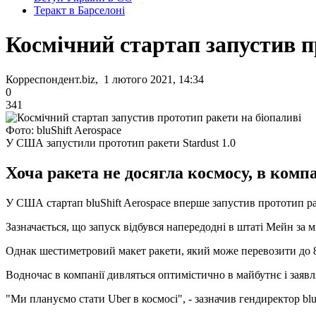
Теракт в Барселоні
Космічний стартап запустив п
Корреспондент.biz, 1 лютого 2021, 14:34
0
341
Фото: bluShift Aerospace
У США запустили прототип ракети Stardust 1.0
Хоча ракета не досягла космосу, в комп
У США стартап bluShift Aerospace вперше запустив прототип рак
Зазначається, що запуск відбувся напередодні в штаті Мейн за м
Однак шестиметровий макет ракети, який може перевозити до 8 
Водночас в компанії дивляться оптимістично в майбутнє і заявля
"Ми плануємо стати Uber в космосі", - зазначив гендиректор blu