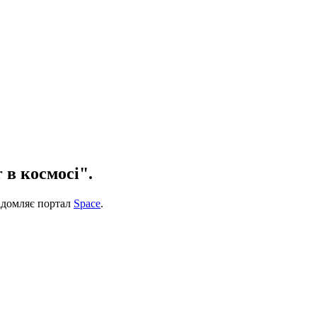
 в космосі".
відомляє портал
Space
.