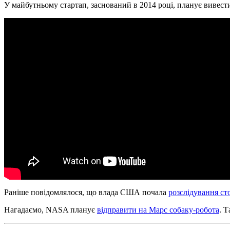
У майбутньому стартап, заснований в 2014 році, планує вивести 
Раніше повідомлялося, що влада США почала
розслідування ст
Нагадаємо, NASA планує
відправити на Марс собаку-робота
. 