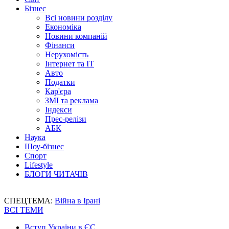
Бізнес
Всі новини розділу
Економіка
Новини компаній
Фінанси
Нерухомість
Інтернет та IT
Авто
Податки
Кар'єра
ЗМІ та реклама
Індекси
Прес-релізи
АБК
Наука
Шоу-бізнес
Спорт
Lifestyle
БЛОГИ ЧИТАЧІВ
СПЕЦТЕМА:
Війна в Ірані
ВСІ ТЕМИ
Вступ України в ЄС