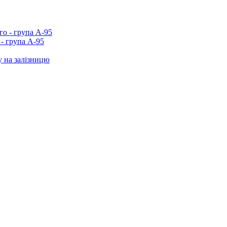
- група А-95
у на залізницю