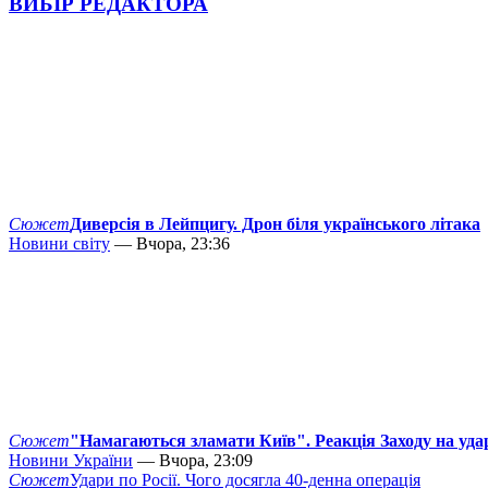
ВИБІР РЕДАКТОРА
Сюжет
Диверсія в Лейпцигу. Дрон біля українського літака
Новини світу
— Вчора, 23:36
Сюжет
"Намагаються зламати Київ". Реакція Заходу на уда
Новини України
— Вчора, 23:09
Сюжет
Удари по Росії. Чого досягла 40-денна операція