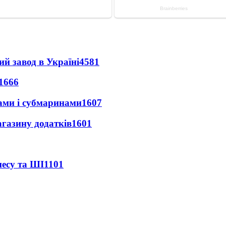
ий завод в Україні
4581
1666
ами і субмаринами
1607
агазину додатків
1601
несу та ШІ
1101