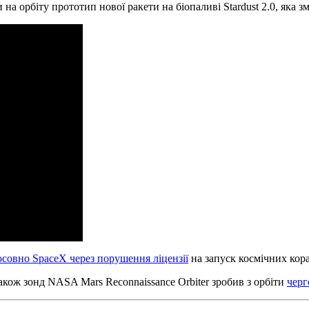
на орбіту прототип нової ракети на біопаливі Stardust 2.0, яка з
осовно SpaceX через порушення ліцензії
на запуск космічних кора
Також зонд NASA Mars Reconnaissance Orbiter зробив з орбіти
черг