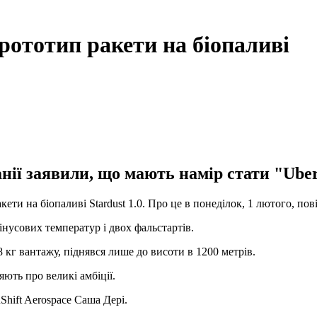
рототип ракети на біопаливі
анії заявили, що мають намір стати "Uber
ети на біопаливі Stardust 1.0. Про це в понеділок, 1 лютого, по
інусових температур і двох фальстартів.
кг вантажу, піднявся лише до висоти в 1200 метрів.
ють про великі амбіції.
Shift Aerospace Саша Дері.