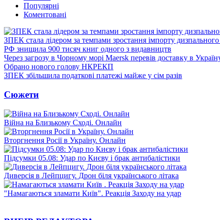
Популярні
Коментовані
ЗПЕК стала лідером за темпами зростання імпорту дизпального 
РФ знищила 900 тисяч книг одного з видавництв
Через загрозу в Чорному морі Maersk перевів доставку в Україн
Обрано нового голову НКРЕКП
ЗПЕК збільшила податкові платежі майже у сім разів
Сюжети
Війна на Близькому Сході. Онлайн
Вторгнення Росії в Україну. Онлайн
Підсумки 05.08: Удар по Києву і брак антибалістики
Диверсія в Лейпцигу. Дрон біля українського літака
"Намагаються зламати Київ". Реакція Заходу на удар