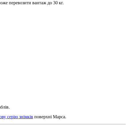
може перевозити вантаж до 30 кг.
блів.
ову серію знімків
поверхні Марса.