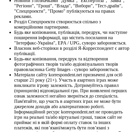
Новини з позначками "Думка", "Експертиза", "Заява",
"Регіони", "Гроші", "Влада", "Вибори", "Тест-драйв",
"Спецпроекти", "Промо" публікуються на правах
реклами.
Розділ Спецпроекти створюється спільно з
комерційними партнерами.
Будь яке копіювання, публікація, передрук, чи наступне
поширення інформації, що містить посилання на
"Інтерфакс-Україна", EPA / UPG, суворо забороняється.
Власник веб-сторінки в розділі Я-Корреспондент є автор
публікації.
Будь-яке копіювання, передрук та відтворення
фотографічних творів та/або аудіовізуальних творів
правовласника Getty Images - суворо забороняється.
Матеріали сайту korrespondent.net призначені для осіб
старше 21 року (21+). Участь в азартних іграх може
викликати ігрову залежність. Дотримуйтесь правил
(принципів) відповідальної гри. При виявленні перших
ознак залежності негайно зверніться до спеціаліста.
Пам'ятайте, що участь в азартних іграх не може бути
джерелом доходів або альтернативою роботі.
Інформаційний ресурс korrespondent.net не проводить
ігри на реальні та/або віртуальні гроші, також сайт не
приймає ні в якій формі оплату ставок та інших
платежів, які пов’язані/можуть бути пов’язані з