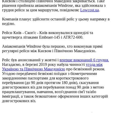
Києвом і столицею Північної Македонії закривається. Таке
рішення прийняла авіакомпанія Windrose, яка здійснювала з
грудня рейси за цим маршрутом, повідомляє
Lowcost.ua
.
Компанія планує здійснити останній рейс у цьому напрямку в
неділю.
Рейси Київ - Скоп'є - Київ виконувалися щонеділі та
щочетверга літаками Embraer-145 і ATR72-600.
Авіакомпанія Windrose була першою, хто виконував прямі
регулярні рейси між Києвом і Північною Македонією.
Рейс був анонсований у жовтні і
вперше виконаний 6 грудня.
Нагадаємо, в березні 2019 року набула чинності
угода між
Україною та Північною Македонією
про безвізовий режим.
Угодою передбачені безвізові поїздки з біометричними
закордонними паспортами для короткострокового
перебування (до 90 днів протягом 180 днів), скасування
довгострокових віз для перебування понад 90 днів з метою
працевлаштування, навчання, возз'єднання сім'ї та/або
імміграції, а також безкоштовне оформлення інших категорій
довгострокових віз.