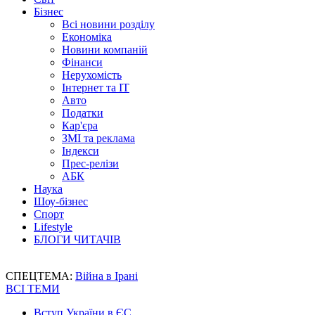
Бізнес
Всі новини розділу
Економіка
Новини компаній
Фінанси
Нерухомість
Інтернет та IT
Авто
Податки
Кар'єра
ЗМІ та реклама
Індекси
Прес-релізи
АБК
Наука
Шоу-бізнес
Спорт
Lifestyle
БЛОГИ ЧИТАЧІВ
СПЕЦТЕМА:
Війна в Ірані
ВСІ ТЕМИ
Вступ України в ЄС