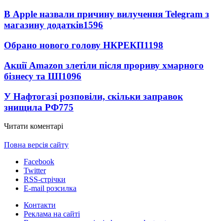
В Apple назвали причину вилучення Telegram з
магазину додатків
1596
Обрано нового голову НКРЕКП
1198
Акції Amazon злетіли після прориву хмарного
бізнесу та ШІ
1096
У Нафтогазі розповіли, скільки заправок
знищила РФ
775
Читати коментарі
Повна версія сайту
Facebook
Twitter
RSS-стрічки
E-mail розсилка
Контакти
Реклама на сайті