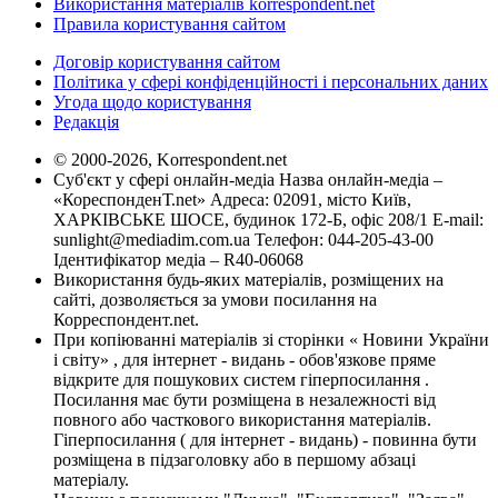
Використання матеріалів korrespondent.net
Правила користування сайтом
Договір користування сайтом
Політика у сфері конфіденційності і персональних даних
Угода щодо користування
Редакція
© 2000-2026, Korrespondent.net
Суб'єкт у сфері онлайн-медіа Назва онлайн-медіа –
«КореспонденТ.net» Адреса: 02091, місто Київ,
ХАРКІВСЬКЕ ШОСЕ, будинок 172-Б, офіс 208/1 E-mail:
sunlight@mediadim.com.ua
Телефон: 044-205-43-00
Ідентифікатор медіа – R40-06068
Використання будь-яких матеріалів, розміщених на
сайті, дозволяється за умови посилання на
Корреспондент.net.
При копіюванні матеріалів зі сторінки « Новини України
і світу» , для інтернет - видань - обов'язкове пряме
відкрите для пошукових систем гіперпосилання .
Посилання має бути розміщена в незалежності від
повного або часткового використання матеріалів.
Гіперпосилання ( для інтернет - видань) - повинна бути
розміщена в підзаголовку або в першому абзаці
матеріалу.