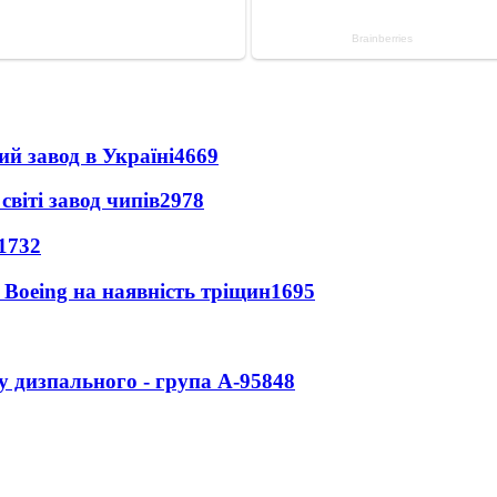
ий завод в Україні
4669
світі завод чипів
2978
1732
 Boeing на наявність тріщин
1695
у дизпального - група А-95
848