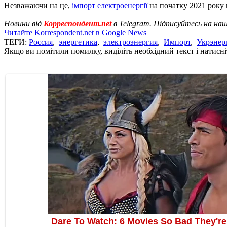
Незважаючи на це,
імпорт електроенергії
на початку 2021 року 
Новини від
Корреспондент.net
в Telegram. Підписуйтесь на на
Читайте Korrespondent.net в Google News
ТЕГИ:
Россия
,
энергетика
,
электроэнергия
,
Импорт
,
Укрэнер
Якщо ви помітили помилку, виділіть необхідний текст і натисніт