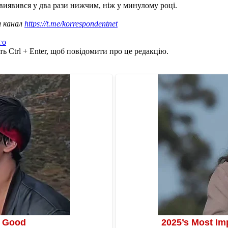
виявився у два рази нижчим, ніж у минулому році.
ш канал
https://t.me/korrespondentnet
го
ь Ctrl + Enter, щоб повідомити про це редакцію.