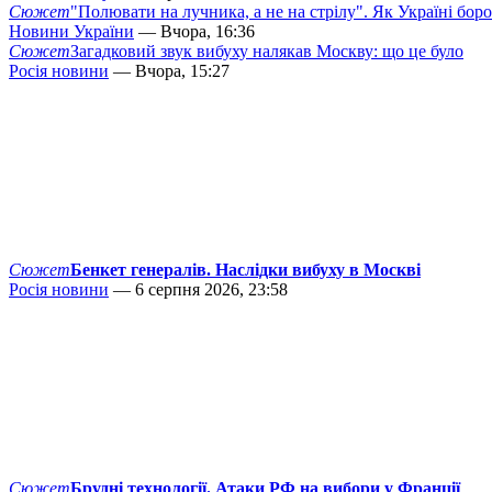
Сюжет
"Полювати на лучника, а не на стрілу". Як Україні бор
Новини України
— Вчора, 16:36
Сюжет
Загадковий звук вибуху налякав Москву: що це було
Росія новини
— Вчора, 15:27
Сюжет
Бенкет генералів. Наслідки вибуху в Москві
Росія новини
— 6 серпня 2026, 23:58
Сюжет
Брудні технології. Атаки РФ на вибори у Франції