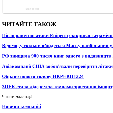
ЧИТАЙТЕ ТАКОЖ
Після ракетної атаки Епіцентр закриває керамічн
Відомо, у скільки обійдеться Маску найбільший у 
РФ знищила 900 тисяч книг одного з видавництв
Авіакомпанії США зобов'язали перевірити літаки
Обрано нового голову НКРЕКП
1324
ЗПЕК стала лідером за темпами зростання імпорт
Читати коментарі
Новини компаній