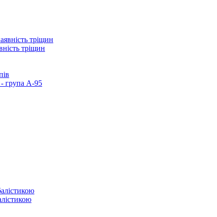
вність тріщин
пів
- група А-95
балістикою