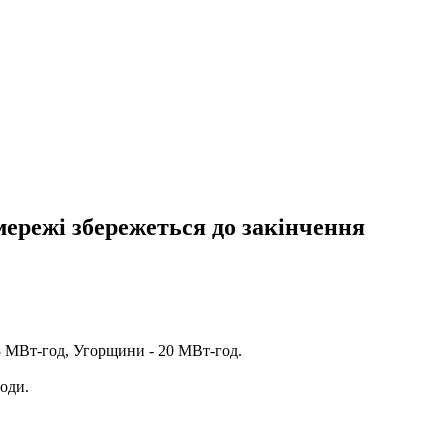
мережі збережеться до закінчення
28 МВт-год, Угорщини - 20 МВт-год.
лоди.