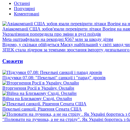
Останні
Популярні
Коментовані
Авіакомпанії США зобов'язали перевірити літаки Boeing на ная
Укрзалізниця попередила про зміни в русі поїздів
Meta оштрафували на рекордні $567 млн за шкоду дітям
Відомо, у скільки обійдеться Маску найбільший у світі завод чи
ЗПЕК стала лідером за темпами зростання імпорту дизпального 
Сюжети
Підсумки 07.08: "Пекельні" санкції і "парад" дронів
Вторгнення Росії в Україну. Онлайн
Війна на Близькому Сході. Онлайн
Пекельні санкції. Рішення Сената США
"Полювати на лучника, а не на стрілу". Як Україні боротись з 