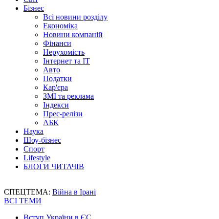
Бізнес
Всі новини розділу
Економіка
Новини компаній
Фінанси
Нерухомість
Інтернет та IT
Авто
Податки
Кар'єра
ЗМІ та реклама
Індекси
Прес-релізи
АБК
Наука
Шоу-бізнес
Спорт
Lifestyle
БЛОГИ ЧИТАЧІВ
СПЕЦТЕМА:
Війна в Ірані
ВСІ ТЕМИ
Вступ України в ЄС