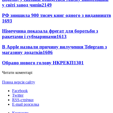
у світі завод чипів
2149
РФ знищила 900 тисяч книг одного з видавництв
1693
Німеччина показала фрегат для боротьби з
ракетами і субмаринами
1613
В Apple назвали причину вилучення Telegram з
магазину додатків
1606
Обрано нового голову НКРЕКП
1301
Читати коментарі
Повна версія сайту
Facebook
Twitter
RSS-стрічки
E-mail розсилка
Контакти