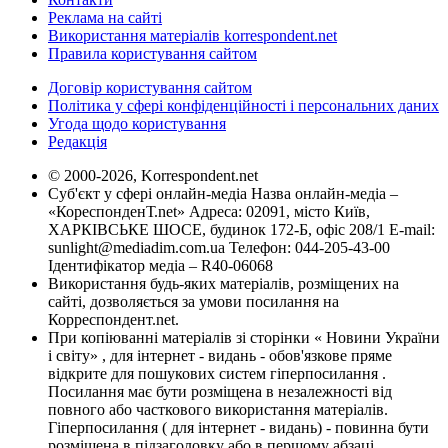
Реклама на сайті
Використання матеріалів korrespondent.net
Правила користування сайтом
Договір користування сайтом
Політика у сфері конфіденційності і персональних даних
Угода щодо користування
Редакція
© 2000-2026, Korrespondent.net
Суб'єкт у сфері онлайн-медіа Назва онлайн-медіа –
«КореспонденТ.net» Адреса: 02091, місто Київ,
ХАРКІВСЬКЕ ШОСЕ, будинок 172-Б, офіс 208/1 E-mail:
sunlight@mediadim.com.ua
Телефон: 044-205-43-00
Ідентифікатор медіа – R40-06068
Використання будь-яких матеріалів, розміщених на
сайті, дозволяється за умови посилання на
Корреспондент.net.
При копіюванні матеріалів зі сторінки « Новини України
і світу» , для інтернет - видань - обов'язкове пряме
відкрите для пошукових систем гіперпосилання .
Посилання має бути розміщена в незалежності від
повного або часткового використання матеріалів.
Гіперпосилання ( для інтернет - видань) - повинна бути
розміщена в підзаголовку або в першому абзаці