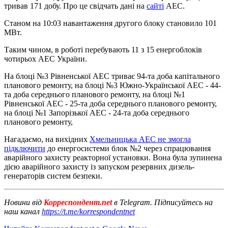
тривав 171 добу. Про це свідчать дані на
сайті
АЕС.
Станом на 10:03 навантаження другого блоку становило 101
МВт.
Таким чином, в роботі перебувають 11 з 15 енергоблоків
чотирьох АЕС України.
На блоці №3 Рівненської АЕС триває 94-та доба капітального
планового ремонту, на блоці №3 Южно-Української АЕС - 44-
та доба середнього планового ремонту, на блоці №1
Рівненської АЕС - 25-та доба середнього планового ремонту,
на блоці №1 Запорізької АЕС - 24-та доба середнього
планового ремонту,
Нагадаємо, на вихідних
Хмельницька АЕС не змогла
підключити
до енергосистеми блок №2 через спрацювання
аварійного захисту реакторної установки. Вона була зупинена
дією аварійного захисту із запуском резервних дизель-
генераторів систем безпеки.
Новини від
Корреспондент.net
в Telegram. Підписуйтесь на
наш канал
https://t.me/korrespondentnet