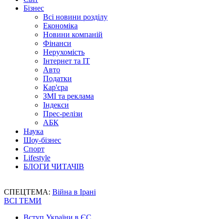
Бізнес
Всі новини розділу
Економіка
Новини компаній
Фінанси
Нерухомість
Інтернет та IT
Авто
Податки
Кар'єра
ЗМІ та реклама
Індекси
Прес-релізи
АБК
Наука
Шоу-бізнес
Спорт
Lifestyle
БЛОГИ ЧИТАЧІВ
СПЕЦТЕМА:
Війна в Ірані
ВСІ ТЕМИ
Вступ України в ЄС