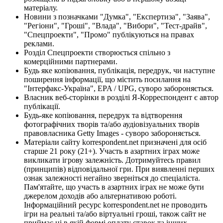
матеріалу.
Новини з позначками "Думка", "Експертиза", "Заява",
"Регіони", "Гроші", "Влада", "Вибори", "Тест-драйв",
"Спецпроекти", "Промо" публікуються на правах
реклами.
Розділ Спецпроекти створюється спільно з
комерційними партнерами.
Будь яке копіювання, публікація, передрук, чи наступне
поширення інформації, що містить посилання на
"Інтерфакс-Україна", EPA / UPG, суворо забороняється.
Власник веб-сторінки в розділі Я-Корреспондент є автор
публікації.
Будь-яке копіювання, передрук та відтворення
фотографічних творів та/або аудіовізуальних творів
правовласника Getty Images - суворо забороняється.
Матеріали сайту korrespondent.net призначені для осіб
старше 21 року (21+). Участь в азартних іграх може
викликати ігрову залежність. Дотримуйтесь правил
(принципів) відповідальної гри. При виявленні перших
ознак залежності негайно зверніться до спеціаліста.
Пам'ятайте, що участь в азартних іграх не може бути
джерелом доходів або альтернативою роботі.
Інформаційний ресурс korrespondent.net не проводить
ігри на реальні та/або віртуальні гроші, також сайт не
приймає ні в якій формі оплату ставок та інших