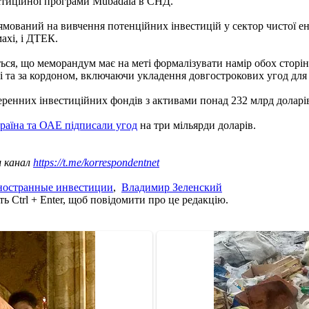
вестиційної програми Mubadala в СНД.
мований на вивчення потенційних інвестицій у сектор чистої ен
ахі, і ДТЕК.
ься, що меморандум має на меті формалізувати намір обох стор
ні та за кордоном, включаючи укладення довгострокових угод для
еренних інвестиційних фондів з активами понад 232 млрд доларі
раїна та ОАЕ підписали угод
на три мільярди доларів.
ш канал
https://t.me/korrespondentnet
ностранные инвестиции
,
Владимир Зеленский
ь Ctrl + Enter, щоб повідомити про це редакцію.