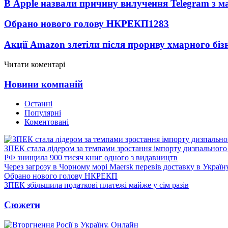
В Apple назвали причину вилучення Telegram з м
Обрано нового голову НКРЕКП
1283
Акції Amazon злетіли після прориву хмарного біз
Читати коментарі
Новини компаній
Останні
Популярні
Коментовані
ЗПЕК стала лідером за темпами зростання імпорту дизпального 
РФ знищила 900 тисяч книг одного з видавництв
Через загрозу в Чорному морі Maersk перевів доставку в Україн
Обрано нового голову НКРЕКП
ЗПЕК збільшила податкові платежі майже у сім разів
Сюжети