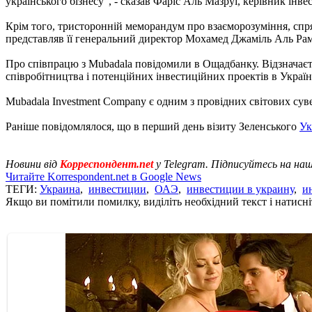
українського бізнесу", - сказав Фаріс Аль Мазруі, керівник ін
Крім того, тристоронній меморандум про взаєморозуміння, спря
представляв її генеральний директор Мохамед Джаміль Аль Рам
Про співпрацю з Mubadala повідомили в Ощадбанку. Відзначаєт
співробітництва і потенційних інвестиційних проектів в Украї
Мubadala Investment Company є одним з провідних світових сув
Раніше повідомлялося, що в перший день візиту Зеленського
Ук
Новини від
Корреспондент.net
у Telegram. Підписуйтесь на на
Читайте Korrespondent.net в Google News
ТЕГИ:
Украина
,
инвестиции
,
ОАЭ
,
инвестиции в украину
,
и
Якщо ви помітили помилку, виділіть необхідний текст і натисніт