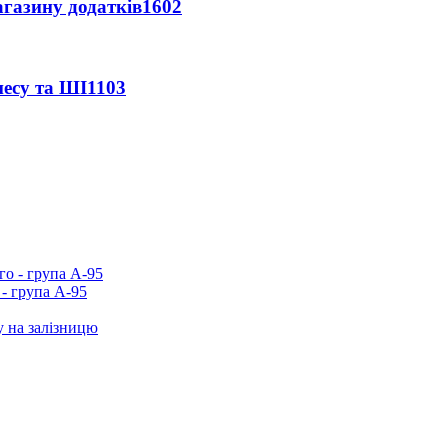
агазину додатків
1602
несу та ШІ
1103
- група А-95
у на залізницю