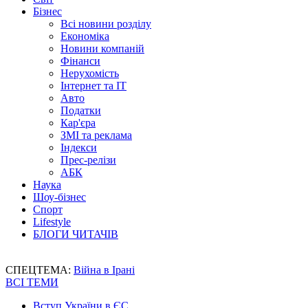
Бізнес
Всі новини розділу
Економіка
Новини компаній
Фінанси
Нерухомість
Інтернет та IT
Авто
Податки
Кар'єра
ЗМІ та реклама
Індекси
Прес-релізи
АБК
Наука
Шоу-бізнес
Спорт
Lifestyle
БЛОГИ ЧИТАЧІВ
СПЕЦТЕМА:
Війна в Ірані
ВСІ ТЕМИ
Вступ України в ЄС