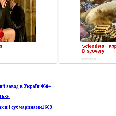
ий завод в Україні
4604
1686
ами і субмаринами
1609