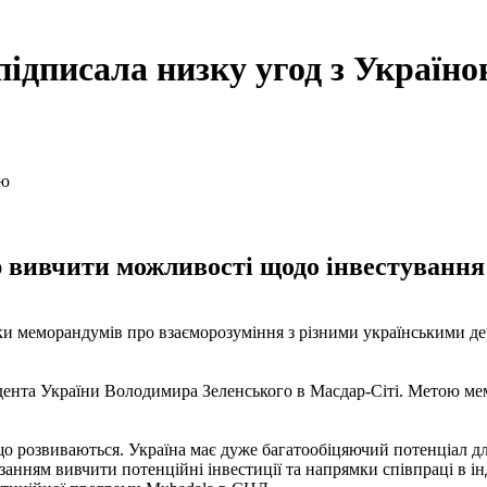
підписала низку угод з Україн
 вивчити можливості щодо інвестування 
зки меморандумів про взаєморозуміння з різними українськими д
зидента України Володимира Зеленського в Масдар-Сіті. Метою м
що розвиваються. Україна має дуже багатообіцяючий потенціал дл
язанням вивчити потенційні інвестиції та напрямки співпраці в 