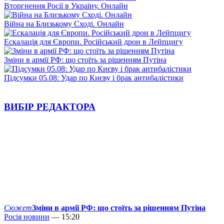
Вторгнення Росії в Україну. Онлайн
Війна на Близькому Сході. Онлайн
Ескалація для Європи. Російський дрон в Лейпцигу
Зміни в армії РФ: що стоїть за рішенням Путіна
Підсумки 05.08: Удар по Києву і брак антибалістики
ВИБІР РЕДАКТОРА
Сюжет
Зміни в армії РФ: що стоїть за рішенням Путіна
Росія новини
— 15:20