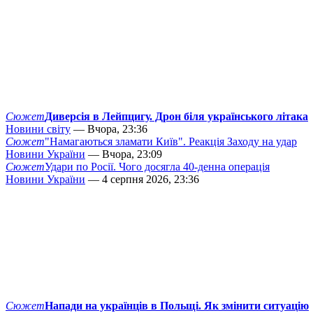
Сюжет
Диверсія в Лейпцигу. Дрон біля українського літака
Новини світу
— Вчора, 23:36
Сюжет
"Намагаються зламати Київ". Реакція Заходу на удар
Новини України
— Вчора, 23:09
Сюжет
Удари по Росії. Чого досягла 40-денна операція
Новини України
— 4 серпня 2026, 23:36
Сюжет
Напади на українців в Польщі. Як змінити ситуацію