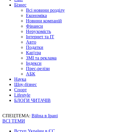
Бізнес
Всі новини розділу
Економіка
Новини компаній
Фінанси
Нерухомість
Інтернет та IT
Авто
Податки
Кар'єра
ЗМІ та реклама
Індекси
Прес-релізи
АБК
Наука
Шоу-бізнес
Спорт
Lifestyle
БЛОГИ ЧИТАЧІВ
СПЕЦТЕМА:
Війна в Ірані
ВСІ ТЕМИ
Вступ України в ЄС