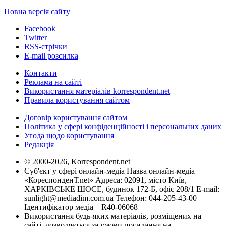
Повна версія сайту
Facebook
Twitter
RSS-стрічки
E-mail розсилка
Контакти
Реклама на сайті
Використання матеріалів korrespondent.net
Правила користування сайтом
Договір користування сайтом
Політика у сфері конфіденційності і персональних даних
Угода щодо користування
Редакція
© 2000-2026, Korrespondent.net
Суб'єкт у сфері онлайн-медіа Назва онлайн-медіа –
«КореспонденТ.net» Адреса: 02091, місто Київ,
ХАРКІВСЬКЕ ШОСЕ, будинок 172-Б, офіс 208/1 E-mail:
sunlight@mediadim.com.ua
Телефон: 044-205-43-00
Ідентифікатор медіа – R40-06068
Використання будь-яких матеріалів, розміщених на
сайті, дозволяється за умови посилання на