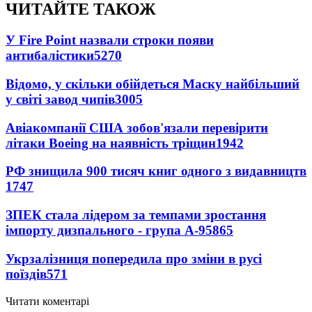
ЧИТАЙТЕ ТАКОЖ
У Fire Point назвали строки появи
антибалістики
5270
Відомо, у скільки обійдеться Маску найбільший
у світі завод чипів
3005
Авіакомпанії США зобов'язали перевірити
літаки Boeing на наявність тріщин
1942
РФ знищила 900 тисяч книг одного з видавництв
1747
ЗПЕК стала лідером за темпами зростання
імпорту дизпального - група А-95
865
Укрзалізниця попередила про зміни в русі
поїздів
571
Читати коментарі