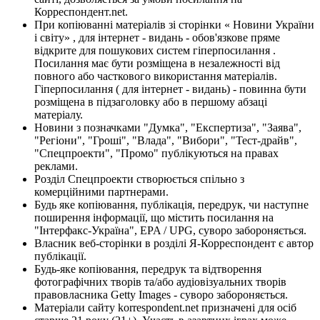
Корреспондент.net.
При копіюванні матеріалів зі сторінки « Новини України
і світу» , для інтернет - видань - обов'язкове пряме
відкрите для пошукових систем гіперпосилання .
Посилання має бути розміщена в незалежності від
повного або часткового використання матеріалів.
Гіперпосилання ( для інтернет - видань) - повинна бути
розміщена в підзаголовку або в першому абзаці
матеріалу.
Новини з позначками "Думка", "Експертиза", "Заява",
"Регіони", "Гроші", "Влада", "Вибори", "Тест-драйв",
"Спецпроекти", "Промо" публікуються на правах
реклами.
Розділ Спецпроекти створюється спільно з
комерційними партнерами.
Будь яке копіювання, публікація, передрук, чи наступне
поширення інформації, що містить посилання на
"Інтерфакс-Україна", EPA / UPG, суворо забороняється.
Власник веб-сторінки в розділі Я-Корреспондент є автор
публікації.
Будь-яке копіювання, передрук та відтворення
фотографічних творів та/або аудіовізуальних творів
правовласника Getty Images - суворо забороняється.
Матеріали сайту korrespondent.net призначені для осіб