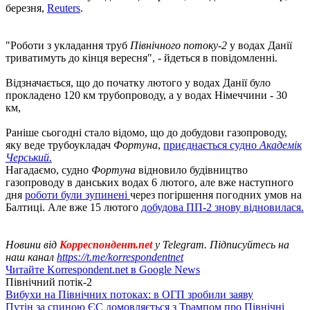
березня,
Reuters
.
"Роботи з укладання труб
Північного потоку-2
у водах Данії
триватимуть до кінця вересня", - йдеться в повідомленні.
Відзначається, що до початку лютого у водах Данії було
прокладено 120 км трубопроводу, а у водах Німеччини - 30
км,
Раніше сьогодні стало відомо, що до добудови газопроводу,
яку веде трубоукладач
Фортуна
,
приєднається судно
Академік
Черський.
Нагадаємо, судно
Фортуна
відновило будівництво
газопроводу в данських водах 6 лютого, але вже наступного
дня
роботи були зупинені
через погіршення погодних умов на
Балтиці. Але вже 15 лютого
добудова ПП-2 знову відновилася.
Новини від
Корреспондент.net
у Telegram. Підписуйтесь на
наш канал
https://t.me/korrespondentnet
Читайте Korrespondent.net в Google News
Північний потік-2
Вибухи на Північних потоках: в ОГП зробили заяву
Путін за спиною ЄС домовляється з Трампом про Північні