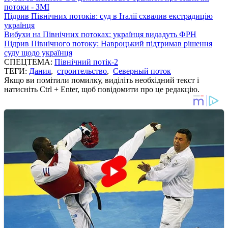
потоки - ЗМІ
Підрив Північних потоків: суд в Італії схвалив екстрадицію
українця
Вибухи на Північних потоках: українця видадуть ФРН
Підрив Північного потоку: Навроцький підтримав рішення
суду щодо українця
СПЕЦТЕМА:
Північний потік-2
ТЕГИ:
Дания
,
строительство
,
Северный поток
Якщо ви помітили помилку, виділіть необхідний текст і
натисніть Ctrl + Enter, щоб повідомити про це редакцію.