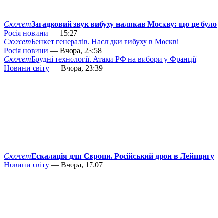
Сюжет
Загадковий звук вибуху налякав Москву: що це було
Росія новини
— 15:27
Сюжет
Бенкет генералів. Наслідки вибуху в Москві
Росія новини
— Вчора, 23:58
Сюжет
Брудні технології. Атаки РФ на вибори у Франції
Новини світу
— Вчора, 23:39
Сюжет
Ескалація для Європи. Російський дрон в Лейпцигу
Новини світу
— Вчора, 17:07