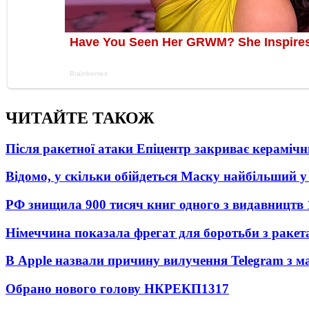
ЧИТАЙТЕ ТАКОЖ
Після ракетної атаки Епіцентр закриває керамічн
Відомо, у скільки обійдеться Маску найбільший у 
РФ знищила 900 тисяч книг одного з видавництв
Німеччина показала фрегат для боротьби з ракет
В Apple назвали причину вилучення Telegram з м
Обрано нового голову НКРЕКП
1317