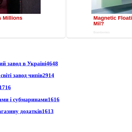
ий завод в Україні
4648
світі завод чипів
2914
1716
ами і субмаринами
1616
агазину додатків
1613