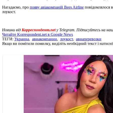
Нагадаємо, про
появу авіакомпаній Bees Airline
повідомлялося вл
лоукост.
Новини від
Корреспондент.net
у Telegram. Підписуйтесь на на
Читайте Korrespondent.net в Google News
ТЕГИ:
Украина
,
авиакомпании
,
лоукост
,
авиаперевозки
Якщо ви помітили помилку, виділіть необхідний текст і натисніт