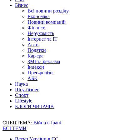
Бізнес
Всі новини розділу
Економіка
Новини компаній
Фінанси
Нерухомість
Інтернет та IT
Авто
Податки
Кар'єра
ЗМІ та реклама
Індекси
Прес-релізи
АБК
Наука
Шоу-бізнес
Спорт
Lifestyle
БЛОГИ ЧИТАЧІВ
СПЕЦТЕМА:
Війна в Ірані
ВСІ ТЕМИ
Вступ України в ЄС