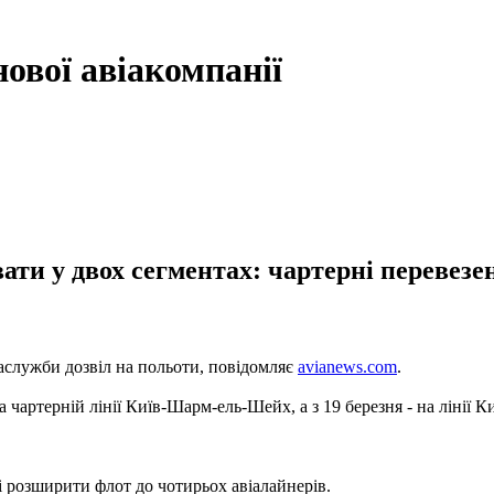
ової авіакомпанії
ти у двох сегментах: чартерні перевезен
іаслужби дозвіл на польоти, повідомляє
avianews.com
.
а чартерній лінії Київ-Шарм-ель-Шейх, а з 19 березня - на лінії 
 і розширити флот до чотирьох авіалайнерів.