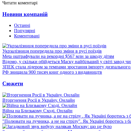
Читати коментарі
Новини компаній
Останні
Популярні
Коментовані
Укрзалізниця попередила про зміни в русі поїздів
Meta оштрафували на рекордні $567 млн за шкоду дітям
Відомо, у скільки обійдеться Маску найбільший у світі завод чи
ЗПЕК стала лідером за темпами зростання імпорту дизпального 
РФ знищила 900 тисяч книг одного з видавництв
Сюжети
Вторгнення Росії в Україну. Онлайн
Війна на Близькому Сході. Онлайн
"Полювати на лучника, а не на стрілу". Як Україні боротись з 