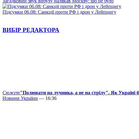
Загадковий звук вибуху налякав Москву: що це було
Підсумки 06.08: Санкції проти РФ і дрон у Лейпцигу
ВИБІР РЕДАКТОРА
Сюжет
"Полювати на лучника, а не на стрілу". Як Україні 
Новини України
— 16:36