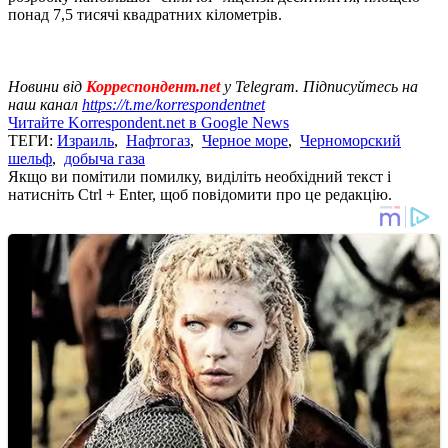
понад 7,5 тисячі квадратних кілометрів.
Новини від
Корреспондент.net
у Telegram. Підписуйтесь на
наш канал
https://t.me/korrespondentnet
Читайте Korrespondent.net в Google News
ТЕГИ:
Израиль
,
Нафтогаз
,
Черное море
,
Черноморский
шельф
,
добыча газа
Якщо ви помітили помилку, виділіть необхідний текст і
натисніть Ctrl + Enter, щоб повідомити про це редакцію.