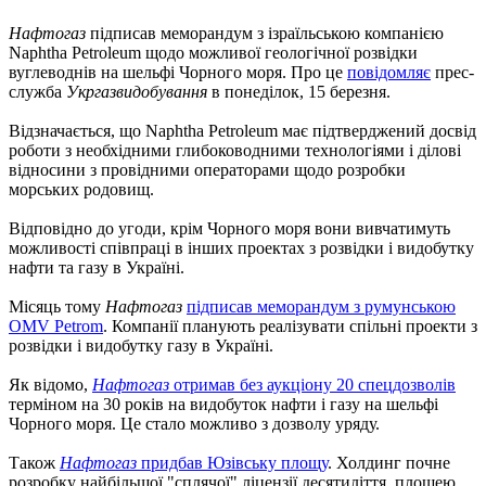
Нафтогаз
підписав меморандум з ізраїльською компанією
Naphtha Petroleum щодо можливої ​​геологічної розвідки
вуглеводнів на шельфі Чорного моря. Про це
повідомляє
прес-
служба
Укргазвидобування
в понеділок, 15 березня.
Відзначається, що Naphtha Petroleum має підтверджений досвід
роботи з необхідними глибоководними технологіями і ділові
відносини з провідними операторами щодо розробки
морських родовищ.
Відповідно до угоди, крім Чорного моря вони вивчатимуть
можливості співпраці в інших проектах з розвідки і видобутку
нафти та газу в Україні.
Місяць тому
Нафтогаз
підписав меморандум з румунською
OMV Petrom
. Компанії планують реалізувати спільні проекти з
розвідки і видобутку газу в Україні.
Як відомо,
Нафтогаз
отримав без аукціону 20 спецдозволів
терміном на 30 років на видобуток нафти і газу на шельфі
Чорного моря. Це стало можливо з дозволу уряду.
Також
Нафтогаз
придбав Юзівську площу
. Холдинг почне
розробку найбільшої "сплячої" ліцензії десятиліття, площею