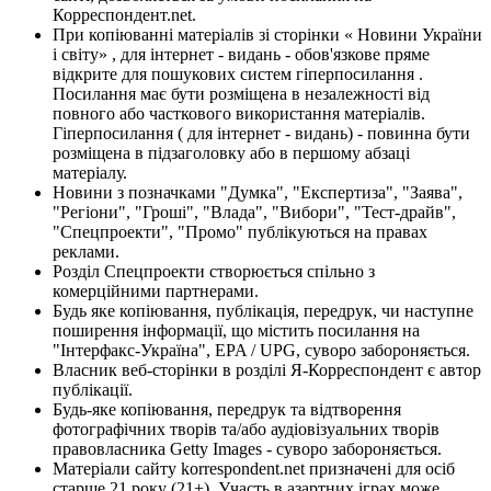
Корреспондент.net.
При копіюванні матеріалів зі сторінки « Новини України
і світу» , для інтернет - видань - обов'язкове пряме
відкрите для пошукових систем гіперпосилання .
Посилання має бути розміщена в незалежності від
повного або часткового використання матеріалів.
Гіперпосилання ( для інтернет - видань) - повинна бути
розміщена в підзаголовку або в першому абзаці
матеріалу.
Новини з позначками "Думка", "Експертиза", "Заява",
"Регіони", "Гроші", "Влада", "Вибори", "Тест-драйв",
"Спецпроекти", "Промо" публікуються на правах
реклами.
Розділ Спецпроекти створюється спільно з
комерційними партнерами.
Будь яке копіювання, публікація, передрук, чи наступне
поширення інформації, що містить посилання на
"Інтерфакс-Україна", EPA / UPG, суворо забороняється.
Власник веб-сторінки в розділі Я-Корреспондент є автор
публікації.
Будь-яке копіювання, передрук та відтворення
фотографічних творів та/або аудіовізуальних творів
правовласника Getty Images - суворо забороняється.
Матеріали сайту korrespondent.net призначені для осіб
старше 21 року (21+). Участь в азартних іграх може