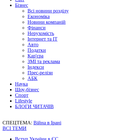
Бізнес
Всі новини розділу
Економіка
Новини компаній
Фінанси
Нерухомість
Інтернет та IT
Авто
Податки
Кар'єра
ЗМІ та реклама
Індекси
Прес-релізи
АБК
Наука
Шоу-бізнес
Спорт
Lifestyle
БЛОГИ ЧИТАЧІВ
СПЕЦТЕМА:
Війна в Ірані
ВСІ ТЕМИ
Вступ України в ЄС