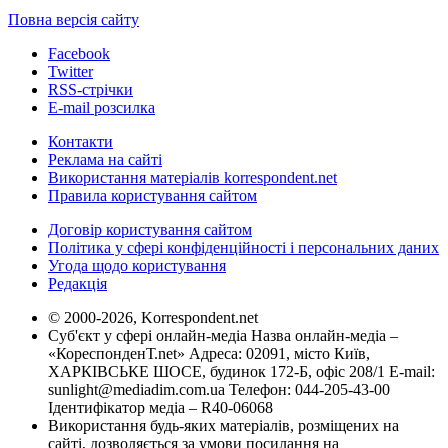
Повна версія сайту
Facebook
Twitter
RSS-стрічки
E-mail розсилка
Контакти
Реклама на сайті
Використання матеріалів korrespondent.net
Правила користування сайтом
Договір користування сайтом
Політика у сфері конфіденційності і персональних даних
Угода щодо користування
Редакція
© 2000-2026, Korrespondent.net
Суб'єкт у сфері онлайн-медіа Назва онлайн-медіа –
«КореспонденТ.net» Адреса: 02091, місто Київ,
ХАРКІВСЬКЕ ШОСЕ, будинок 172-Б, офіс 208/1 E-mail:
sunlight@mediadim.com.ua
Телефон: 044-205-43-00
Ідентифікатор медіа – R40-06068
Використання будь-яких матеріалів, розміщених на
сайті, дозволяється за умови посилання на