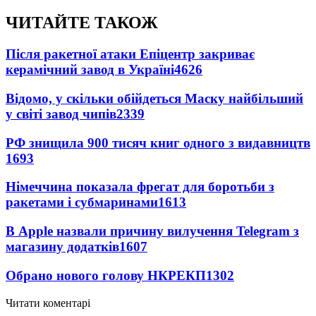
ЧИТАЙТЕ ТАКОЖ
Після ракетної атаки Епіцентр закриває
керамічний завод в Україні
4626
Відомо, у скільки обійдеться Маску найбільший
у світі завод чипів
2339
РФ знищила 900 тисяч книг одного з видавництв
1693
Німеччина показала фрегат для боротьби з
ракетами і субмаринами
1613
В Apple назвали причину вилучення Telegram з
магазину додатків
1607
Обрано нового голову НКРЕКП
1302
Читати коментарі