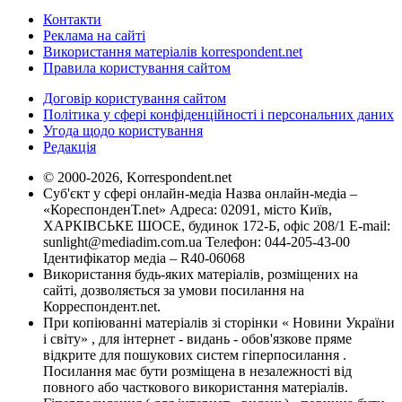
Контакти
Реклама на сайті
Використання матеріалів korrespondent.net
Правила користування сайтом
Договір користування сайтом
Політика у сфері конфіденційності і персональних даних
Угода щодо користування
Редакція
© 2000-2026, Korrespondent.net
Суб'єкт у сфері онлайн-медіа Назва онлайн-медіа –
«КореспонденТ.net» Адреса: 02091, місто Київ,
ХАРКІВСЬКЕ ШОСЕ, будинок 172-Б, офіс 208/1 E-mail:
sunlight@mediadim.com.ua
Телефон: 044-205-43-00
Ідентифікатор медіа – R40-06068
Використання будь-яких матеріалів, розміщених на
сайті, дозволяється за умови посилання на
Корреспондент.net.
При копіюванні матеріалів зі сторінки « Новини України
і світу» , для інтернет - видань - обов'язкове пряме
відкрите для пошукових систем гіперпосилання .
Посилання має бути розміщена в незалежності від
повного або часткового використання матеріалів.