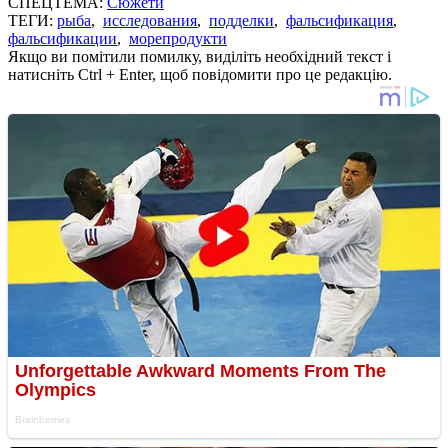
СПЕЦТЕМА:
Сюжети
ТЕГИ:
рыба
,
исследования
,
подделки
,
фальсификация
,
фальсификации
,
морепродукти
Якщо ви помітили помилку, виділіть необхідний текст і
натисніть Ctrl + Enter, щоб повідомити про це редакцію.