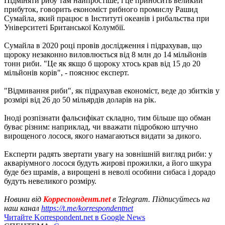
Підміняти рибу там найпростіше, і це приносить великий
прибуток, говорить економіст рибного промислу Рашид
Сумайла, який працює в Інституті океанів і рибальства при
Університеті Британської Колумбії.
Сумайла в 2020 році провів дослідження і підрахував, що
щороку незаконно виловлюється від 8 млн до 14 мільйонів
тонн риби. "Це як якщо б щороку хтось крав від 15 до 20
мільйонів корів", - пояснює експерт.
"Відмивання риби", як підрахував економіст, веде до збитків у
розмірі від 26 до 50 мільярдів доларів на рік.
Іноді розпізнати фальсифікат складно, тим більше що обман
буває різним: наприклад, чи вважати підробкою штучно
вирощеного лосося, якого намагаються видати за дикого.
Експерти радять звертати увагу на зовнішній вигляд риби: у
акваріумного лосося будуть жирові прожилки, а його шкура
буде без шрамів, а вирощені в неволі особини сибаса і дорадо
будуть невеликого розміру.
Новини від
Корреспондент.net
в Telegram. Підписуйтесь на
наш канал
https://t.me/korrespondentnet
Читайте Korrespondent.net в Google News