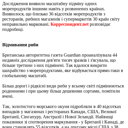
Дослідження виявило масштабну підміну одних
морепродуктів іншими навіть у розвинених країнах.
Виявилося, що близько 36 відсотків морепродуктів з
ресторанів, рибних магазинів і супермаркетів 30 країн світу
неправильно марковані.
Корреспондент.net
розповідає
подробиці.
Відмивання риби
Британська авторитетна газета Guardian проаналізувала 44
недавніх дослідження дев'яти тисяч зразків і з'ясувала, що
більше третини з них підмінені. Так вдалося викрити
шахрайство з морепродуктами, яке відбувається прямо-таки в
глобальному масштабі.
Більш дорогі і рідкісні види риби у всьому світі підмінюються
родинними і при цьому більш дешевими сортами, помітили
вчені.
Так, золотистого морського окуня підробляли в 40 відсотках
випадків у магазинах і ресторанах Канади, США, Великої
Британії, Сінгапуру, Австралії і Нової Зеландії. Найвищі
показники зі спотворення маркування - у Британії і Канаді, де
вони становлять 55 відсотків, а на другому місці США з 38