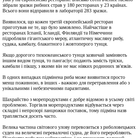
зібрали зразки рибних страв у 180 ресторанах у 23 країнах.
Всього вони відправили в лабораторії 283 зразки.
Виявилося, що кожен третій європейський ресторан
приготував не те, що було замовлено. Найчастіше в
ресторанах Іспанії, Ісландії, Фінляндії та Німеччини
підробляли гігантського мероу, атлантичну масляну рибу,
судака, камбалу, блакитного і жовтоперого тунця.
Якщо дорогого тихоокеанського тунця зазвичай заміняють
іншим видом тунця, то пангасіус подають замість тріски,
камбали і пікшу, з якими він не має ніяких родинних зв'язків.
В одних випадках підмінена риба може виявитися просто
менш поживною, в інших - важкою для перетравлення або з
унікальними і небезпечними паразитами.
Шахрайство з морепродуктами є добре відомою в усьому світі
проблемою. Торгівля морепродуктами відбувається через
складні і непрозорі ланцюжки поставок, тому підміна назв
трапляється досить часто.
Велика частина світового улову перевозиться з риболовецьких
суден на величезні перевалочні судна, де його переробляють.