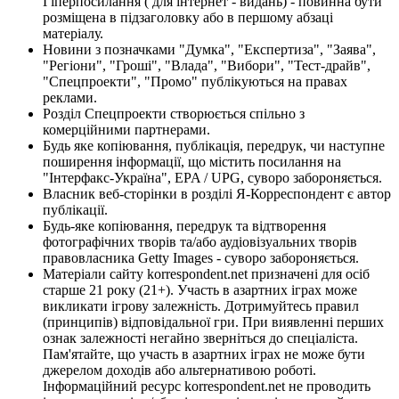
Гіперпосилання ( для інтернет - видань) - повинна бути
розміщена в підзаголовку або в першому абзаці
матеріалу.
Новини з позначками "Думка", "Експертиза", "Заява",
"Регіони", "Гроші", "Влада", "Вибори", "Тест-драйв",
"Спецпроекти", "Промо" публікуються на правах
реклами.
Розділ Спецпроекти створюється спільно з
комерційними партнерами.
Будь яке копіювання, публікація, передрук, чи наступне
поширення інформації, що містить посилання на
"Інтерфакс-Україна", EPA / UPG, суворо забороняється.
Власник веб-сторінки в розділі Я-Корреспондент є автор
публікації.
Будь-яке копіювання, передрук та відтворення
фотографічних творів та/або аудіовізуальних творів
правовласника Getty Images - суворо забороняється.
Матеріали сайту korrespondent.net призначені для осіб
старше 21 року (21+). Участь в азартних іграх може
викликати ігрову залежність. Дотримуйтесь правил
(принципів) відповідальної гри. При виявленні перших
ознак залежності негайно зверніться до спеціаліста.
Пам'ятайте, що участь в азартних іграх не може бути
джерелом доходів або альтернативою роботі.
Інформаційний ресурс korrespondent.net не проводить