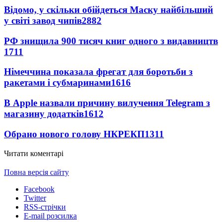
Відомо, у скільки обійдеться Маску найбільший
у світі завод чипів
2882
РФ знищила 900 тисяч книг одного з видавництв
1711
Німеччина показала фрегат для боротьби з
ракетами і субмаринами
1616
В Apple назвали причину вилучення Telegram з
магазину додатків
1612
Обрано нового голову НКРЕКП
1311
Читати коментарі
Повна версія сайту
Facebook
Twitter
RSS-стрічки
E-mail розсилка