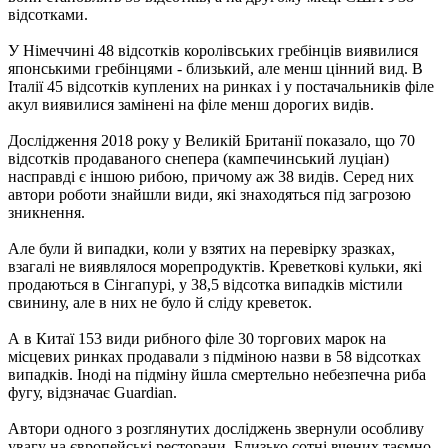
відсотками.
У Німеччині 48 відсотків королівських гребінців виявилися
японськими гребінцями - близький, але менш цінний вид. В
Італії 45 відсотків куплених на ринках і у постачальників філе
акул виявилися замінені на філе менш дорогих видів.
Дослідження 2018 року у Великій Британії показало, що 70
відсотків продаваного снепера (кампечинський луціан)
насправді є іншою рибою, причому аж 38 видів. Серед них
автори роботи знайшли види, які знаходяться під загрозою
зникнення.
Але були й випадки, коли у взятих на перевірку зразках,
взагалі не виявлялося морепродуктів. Креветкові кульки, які
продаються в Сінгапурі, у 38,5 відсотка випадків містили
свинину, але в них не було й сліду креветок.
А в Китаї 153 види рибного філе 30 торгових марок на
місцевих ринках продавали з підміною назви в 58 відсотках
випадків. Іноді на підміну йшла смертельно небезпечна риба
фугу, відзначає Guardian.
Автори одного з розглянутих досліджень звернули особливу
увагу на європейські ресторани. Близько сотні вчених таємно