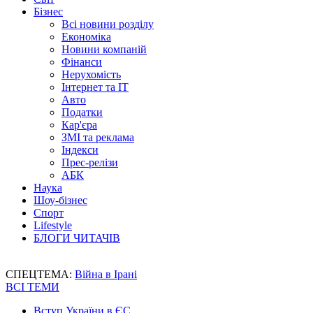
Бізнес
Всі новини розділу
Економіка
Новини компаній
Фінанси
Нерухомість
Інтернет та IT
Авто
Податки
Кар'єра
ЗМІ та реклама
Індекси
Прес-релізи
АБК
Наука
Шоу-бізнес
Спорт
Lifestyle
БЛОГИ ЧИТАЧІВ
СПЕЦТЕМА:
Війна в Ірані
ВСІ ТЕМИ
Вступ України в ЄС