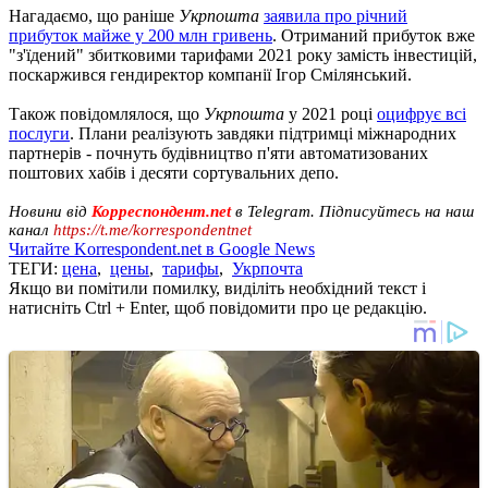
Нагадаємо, що раніше
Укрпошта
заявила про річний
прибуток майже у 200 млн гривень
. Отриманий прибуток вже
"з'їдений" збитковими тарифами 2021 року замість інвестицій,
поскаржився гендиректор компанії Ігор Смілянський.
Також повідомлялося, що
Укрпошта
у 2021 році
оцифрує всі
послуги
. Плани реалізують завдяки підтримці міжнародних
партнерів - почнуть будівництво п'яти автоматизованих
поштових хабів і десяти сортувальних депо.
Новини від
Корреспондент.net
в Telegram. Підписуйтесь на наш
канал
https://t.me/korrespondentnet
Читайте Korrespondent.net в Google News
ТЕГИ:
цена
,
цены
,
тарифы
,
Укрпочта
Якщо ви помітили помилку, виділіть необхідний текст і
натисніть Ctrl + Enter, щоб повідомити про це редакцію.