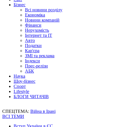
Бізнес
Всі новини розділу
Економіка
Новини компаній
Фінанси
Нерухомість
Інтернет та IT
Авто
Податки
Кар'єра
ЗМІ та реклама
Індекси
Прес-релізи
АБК
Наука
Шоу-бізнес
Спорт
Lifestyle
БЛОГИ ЧИТАЧІВ
СПЕЦТЕМА:
Війна в Ірані
ВСІ ТЕМИ
Вступ України в ЄС