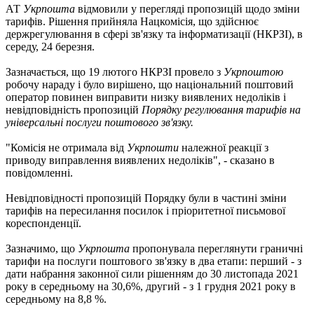
АТ
Укрпошта
відмовили у перегляді пропозицій щодо зміни
тарифів. Рішення прийняла Нацкомісія, що здійснює
держрегулювання в сфері зв'язку та інформатизації (НКРЗІ), в
середу, 24 березня.
Зазначається, що 19 лютого НКРЗІ провело з
Укрпоштою
робочу нараду і було вирішено, що національний поштовий
оператор повинен виправити низку виявлених недоліків і
невідповідність пропозицій
Порядку регулювання тарифів на
універсальні послуги поштового зв'язку.
"Комісія не отримала від
Укрпошти
належної реакції з
приводу виправлення виявлених недоліків", - сказано в
повідомленні.
Невідповідності пропозицій Порядку були в частині зміни
тарифів на пересилання посилок і пріоритетної письмової
кореспонденції.
Зазначимо, що
Укрпошта
пропонувала переглянути граничні
тарифи на послуги поштового зв'язку в два етапи: перший - з
дати набрання законної сили рішенням до 30 листопада 2021
року в середньому на 30,6%, другий - з 1 грудня 2021 року в
середньому на 8,8 %.