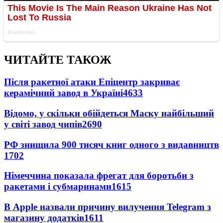
ЧИТАЙТЕ ТАКОЖ
Після ракетної атаки Епіцентр закриває
керамічний завод в Україні
4633
Відомо, у скільки обійдеться Маску найбільший
у світі завод чипів
2690
РФ знищила 900 тисяч книг одного з видавництв
1702
Німеччина показала фрегат для боротьби з
ракетами і субмаринами
1615
В Apple назвали причину вилучення Telegram з
магазину додатків
1611