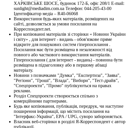
ХАРКІВСЬКЕ ШОСЕ, будинок 172-Б, офіс 208/1 E-mail:
sunlight@mediadim.com.ua
Телефон: 044-205-43-00
Ідентифікатор медіа – R40-06068
Використання будь-яких матеріалів, розміщених на
сайті, дозволяється за умови посилання на
Корреспондент.net.
При копіюванні матеріалів зі сторінки « Новини України
і світу» , для інтернет - видань - обов'язкове пряме
відкрите для пошукових систем гіперпосилання .
Посилання має бути розміщена в незалежності від
повного або часткового використання матеріалів.
Гіперпосилання ( для інтернет - видань) - повинна бути
розміщена в підзаголовку або в першому абзаці
матеріалу.
Новини з позначками "Думка", "Експертиза", "Заява",
"Регіони", "Гроші", "Влада", "Вибори", "Тест-драйв",
"Спецпроекти", "Промо" публікуються на правах
реклами.
Розділ Спецпроекти створюється спільно з
комерційними партнерами.
Будь яке копіювання, публікація, передрук, чи наступне
поширення інформації, що містить посилання на
"Інтерфакс-Україна", EPA / UPG, суворо забороняється.
Власник веб-сторінки в розділі Я-Корреспондент є автор
публікації.