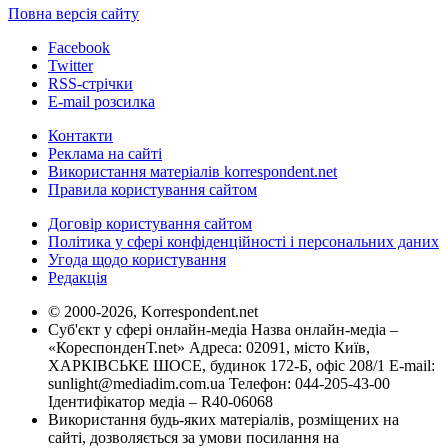
Повна версія сайту
Facebook
Twitter
RSS-стрічки
E-mail розсилка
Контакти
Реклама на сайті
Використання матеріалів korrespondent.net
Правила користування сайтом
Договір користування сайтом
Політика у сфері конфіденційності і персональних даних
Угода щодо користування
Редакція
© 2000-2026, Korrespondent.net
Суб'єкт у сфері онлайн-медіа Назва онлайн-медіа –
«КореспонденТ.net» Адреса: 02091, місто Київ,
ХАРКІВСЬКЕ ШОСЕ, будинок 172-Б, офіс 208/1 E-mail:
sunlight@mediadim.com.ua
Телефон: 044-205-43-00
Ідентифікатор медіа – R40-06068
Використання будь-яких матеріалів, розміщених на
сайті, дозволяється за умови посилання на