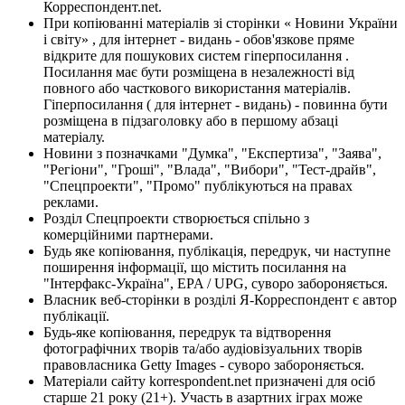
Корреспондент.net.
При копіюванні матеріалів зі сторінки « Новини України
і світу» , для інтернет - видань - обов'язкове пряме
відкрите для пошукових систем гіперпосилання .
Посилання має бути розміщена в незалежності від
повного або часткового використання матеріалів.
Гіперпосилання ( для інтернет - видань) - повинна бути
розміщена в підзаголовку або в першому абзаці
матеріалу.
Новини з позначками "Думка", "Експертиза", "Заява",
"Регіони", "Гроші", "Влада", "Вибори", "Тест-драйв",
"Спецпроекти", "Промо" публікуються на правах
реклами.
Розділ Спецпроекти створюється спільно з
комерційними партнерами.
Будь яке копіювання, публікація, передрук, чи наступне
поширення інформації, що містить посилання на
"Інтерфакс-Україна", EPA / UPG, суворо забороняється.
Власник веб-сторінки в розділі Я-Корреспондент є автор
публікації.
Будь-яке копіювання, передрук та відтворення
фотографічних творів та/або аудіовізуальних творів
правовласника Getty Images - суворо забороняється.
Матеріали сайту korrespondent.net призначені для осіб
старше 21 року (21+). Участь в азартних іграх може