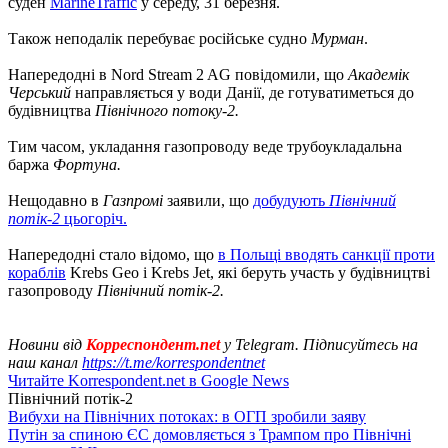
суден
MarineTraffic
у середу, 31 березня.
Також неподалік перебуває російське судно
Мурман
.
Напередодні в Nord Stream 2 AG повідомили, що
Академік
Черський
направляється у води Данії, де готуватиметься до
будівництва
Північного потоку-2.
Тим часом, укладання газопроводу веде трубоукладальна
баржа
Фортуна.
Нещодавно в
Газпромі
заявили, що
добудують
Північний
потік-2
цьогоріч.
Напередодні стало відомо, що
в Польщі вводять санкції проти
кораблів
Krebs Geo і Krebs Jet, які беруть участь у будівництві
газопроводу
Північний потік-2.
Новини від
Корреспондент.net
у Telegram. Підписуйтесь на
наш канал
https://t.me/korrespondentnet
Читайте Korrespondent.net в Google News
Північний потік-2
Вибухи на Північних потоках: в ОГП зробили заяву
Путін за спиною ЄС домовляється з Трампом про Північні