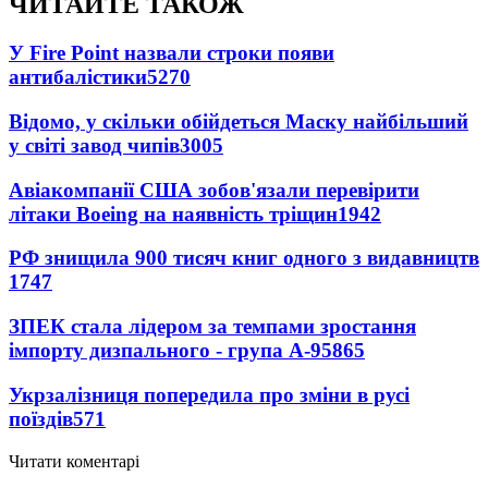
ЧИТАЙТЕ ТАКОЖ
У Fire Point назвали строки появи
антибалістики
5270
Відомо, у скільки обійдеться Маску найбільший
у світі завод чипів
3005
Авіакомпанії США зобов'язали перевірити
літаки Boeing на наявність тріщин
1942
РФ знищила 900 тисяч книг одного з видавництв
1747
ЗПЕК стала лідером за темпами зростання
імпорту дизпального - група А-95
865
Укрзалізниця попередила про зміни в русі
поїздів
571
Читати коментарі