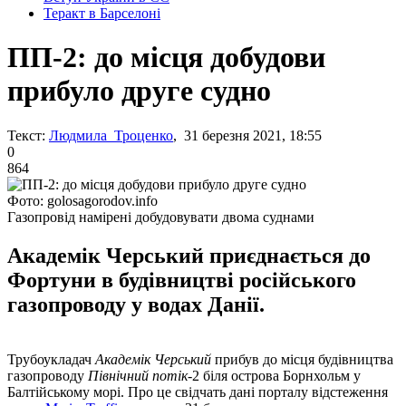
Теракт в Барселоні
ПП-2: до місця добудови
прибуло друге судно
Текст:
Людмила Троценко
, 31 березня 2021, 18:55
0
864
Фото: golosagorodov.info
Газопровід намірені добудовувати двома суднами
Академік Черський приєднається до
Фортуни в будівництві російського
газопроводу у водах Данії.
Трубоукладач
Академік Черський
прибув до місця будівництва
газопроводу
Північний потік-
2 біля острова Борнхольм у
Балтійському морі. Про це свідчать дані порталу відстеження