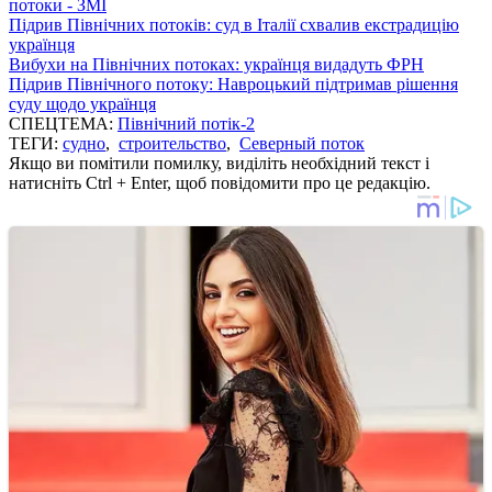
потоки - ЗМІ
Підрив Північних потоків: суд в Італії схвалив екстрадицію
українця
Вибухи на Північних потоках: українця видадуть ФРН
Підрив Північного потоку: Навроцький підтримав рішення
суду щодо українця
СПЕЦТЕМА:
Північний потік-2
ТЕГИ:
судно
,
строительство
,
Северный поток
Якщо ви помітили помилку, виділіть необхідний текст і
натисніть Ctrl + Enter, щоб повідомити про це редакцію.