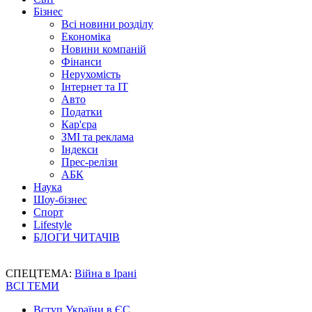
Бізнес
Всі новини розділу
Економіка
Новини компаній
Фінанси
Нерухомість
Інтернет та IT
Авто
Податки
Кар'єра
ЗМІ та реклама
Індекси
Прес-релізи
АБК
Наука
Шоу-бізнес
Спорт
Lifestyle
БЛОГИ ЧИТАЧІВ
СПЕЦТЕМА:
Війна в Ірані
ВСІ ТЕМИ
Вступ України в ЄС