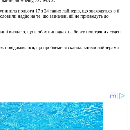
ках лайнерів Boeing 737 MAX.
упинила польоти 17 з 24 таких лайнерів, що знаходяться в її
словили надію на те, що зазначені дії не призведуть до
анії визнало, що в обох випадках на борту повітряних суден
кож повідомлялося, що проблеми зі скандальними лайнерами