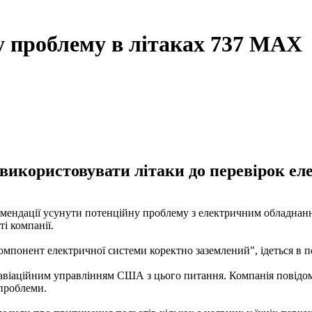
у проблему в літаках 737 MAX
використовувати літаки до перевірок еле
комендації усунути потенційну проблему з електричним обладнан
ті компанії.
омпонент електричної системи коректно заземлений", ідеться в п
 авіаційним управлінням США з цього питання. Компанія повідо
 проблеми.