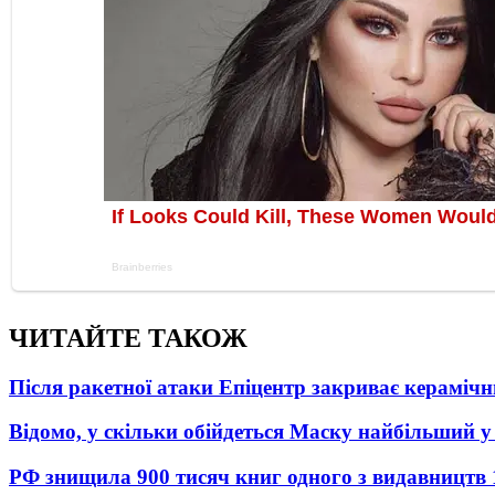
ЧИТАЙТЕ ТАКОЖ
Після ракетної атаки Епіцентр закриває керамічн
Відомо, у скільки обійдеться Маску найбільший у 
РФ знищила 900 тисяч книг одного з видавництв