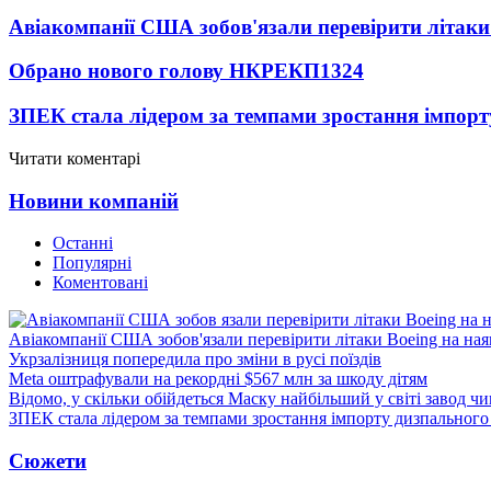
Авіакомпанії США зобов'язали перевірити літаки
Обрано нового голову НКРЕКП
1324
ЗПЕК стала лідером за темпами зростання імпорт
Читати коментарі
Новини компаній
Останні
Популярні
Коментовані
Авіакомпанії США зобов'язали перевірити літаки Boeing на ная
Укрзалізниця попередила про зміни в русі поїздів
Meta оштрафували на рекордні $567 млн за шкоду дітям
Відомо, у скільки обійдеться Маску найбільший у світі завод чи
ЗПЕК стала лідером за темпами зростання імпорту дизпального 
Сюжети