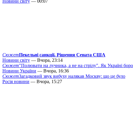
Новини світу
— 00:07
Сюжет
Пекельні санкції. Рішення Сената США
Новини світу
— Вчора, 23:14
Сюжет
"Полювати на лучника, а не на стрілу". Як Україні бор
Новини України
— Вчора, 16:36
Сюжет
Загадковий звук вибуху налякав Москву: що це було
Росія новини
— Вчора, 15:27