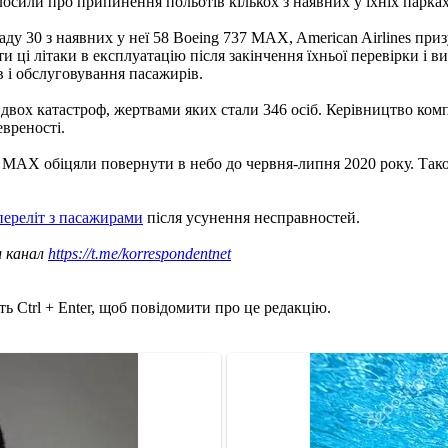
 оголосили про припинення польотів кількох з наявних у їхніх пар
аду 30 з наявних у неї 58 Boeing 737 MAX, American Airlines приз
 ці літаки в експлуатацію після закінчення їхньої перевірки і ви
в і обслуговування пасажирів.
 двох катастроф, жертвами яких стали 346 осіб. Керівництво комп
евреності.
7 MAX обіцяли повернути в небо до червня-липня 2020 року. Та
переліт з пасажирами
після усунення несправностей.
ш канал
https://t.me/korrespondentnet
ь Ctrl + Enter, щоб повідомити про це редакцію.