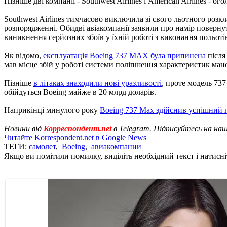
Пізніше дві компанії - Southwest Airlines і American Airlines -
Southwest Airlines тимчасово виключила зі свого льотного розкл
розпорядженні. Обидві авіакомпанії заявили про намір повернути
виникнення серйозних збоїв у їхній роботі з виконання польоті
Як відомо,
експлуатація Boeing 737 MAX була припинена
після
мав місце збій у роботі системи поліпшення характеристик ман
Пізніше
в літаках знаходили нові уразливості
, проте модель 73
обійдуться Boeing майже в 20 млрд доларів.
Наприкінці минулого року
Boeing 737 Max здійснив успішний 
Новини від
Корреспондент.net
в Telegram. Підписуйтесь на на
Читайте Korrespondent.net в Google News
ТЕГИ:
самолет
,
Boeing
,
авиакомпании
Якщо ви помітили помилку, виділіть необхідний текст і натисніт