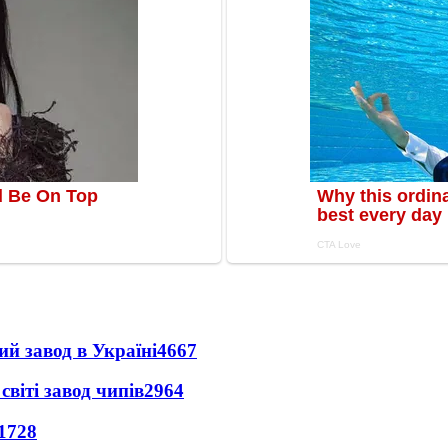
ий завод в Україні
4667
світі завод чипів
2964
1728