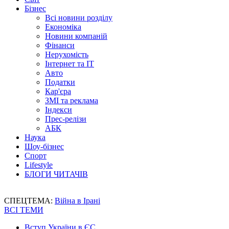
Бізнес
Всі новини розділу
Економіка
Новини компаній
Фінанси
Нерухомість
Інтернет та IT
Авто
Податки
Кар'єра
ЗМІ та реклама
Індекси
Прес-релізи
АБК
Наука
Шоу-бізнес
Спорт
Lifestyle
БЛОГИ ЧИТАЧІВ
СПЕЦТЕМА:
Війна в Ірані
ВСІ ТЕМИ
Вступ України в ЄС