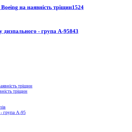
 Boeing на наявність тріщин
1524
у дизпального - група А-95
843
вність тріщин
пів
- група А-95