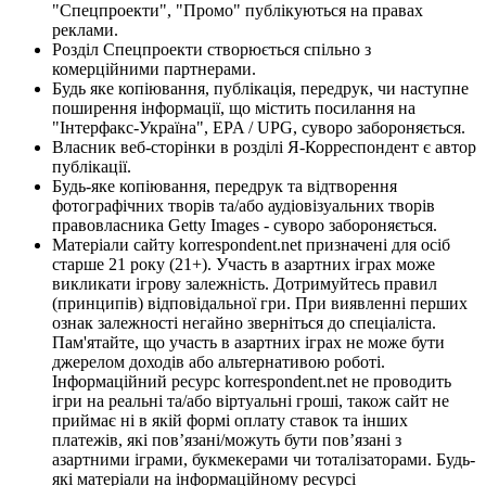
"Спецпроекти", "Промо" публікуються на правах
реклами.
Розділ Спецпроекти створюється спільно з
комерційними партнерами.
Будь яке копіювання, публікація, передрук, чи наступне
поширення інформації, що містить посилання на
"Інтерфакс-Україна", EPA / UPG, суворо забороняється.
Власник веб-сторінки в розділі Я-Корреспондент є автор
публікації.
Будь-яке копіювання, передрук та відтворення
фотографічних творів та/або аудіовізуальних творів
правовласника Getty Images - суворо забороняється.
Матеріали сайту korrespondent.net призначені для осіб
старше 21 року (21+). Участь в азартних іграх може
викликати ігрову залежність. Дотримуйтесь правил
(принципів) відповідальної гри. При виявленні перших
ознак залежності негайно зверніться до спеціаліста.
Пам'ятайте, що участь в азартних іграх не може бути
джерелом доходів або альтернативою роботі.
Інформаційний ресурс korrespondent.net не проводить
ігри на реальні та/або віртуальні гроші, також сайт не
приймає ні в якій формі оплату ставок та інших
платежів, які пов’язані/можуть бути пов’язані з
азартними іграми, букмекерами чи тоталізаторами. Будь-
які матеріали на інформаційному ресурсі