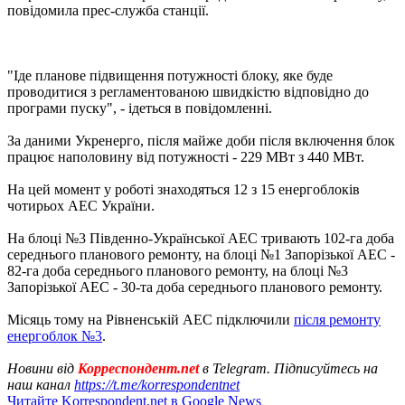
повідомила прес-служба станції.
"Іде планове підвищення потужності блоку, яке буде
проводитися з регламентованою швидкістю відповідно до
програми пуску", - ідеться в повідомленні.
За даними Укренерго, після майже доби після включення блок
працює наполовину від потужності - 229 МВт з 440 МВт.
На цей момент у роботі знаходяться 12 з 15 енергоблоків
чотирьох АЕС України.
На блоці №3 Південно-Української АЕС тривають 102-га доба
середнього планового ремонту, на блоці №1 Запорізької АЕС -
82-га доба середнього планового ремонту, на блоці №3
Запорізької АЕС - 30-та доба середнього планового ремонту.
Місяць тому на Рівненській АЕС підключили
після ремонту
енергоблок №3
.
Новини від
Корреспондент.net
в Telegram. Підписуйтесь на
наш канал
https://t.me/korrespondentnet
Читайте Korrespondent.net в Google News