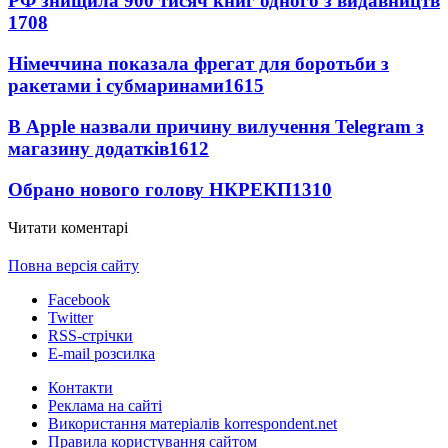
РФ знищила 900 тисяч книг одного з видавництв
1708
Німеччина показала фрегат для боротьби з
ракетами і субмаринами
1615
В Apple назвали причину вилучення Telegram з
магазину додатків
1612
Обрано нового голову НКРЕКП
1310
Читати коментарі
Повна версія сайту
Facebook
Twitter
RSS-стрічки
E-mail розсилка
Контакти
Реклама на сайті
Використання матеріалів korrespondent.net
Правила користування сайтом