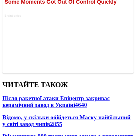
ЧИТАЙТЕ ТАКОЖ
Після ракетної атаки Епіцентр закриває
керамічний завод в Україні
4640
Відомо, у скільки обійдеться Маску найбільший
у світі завод чипів
2855