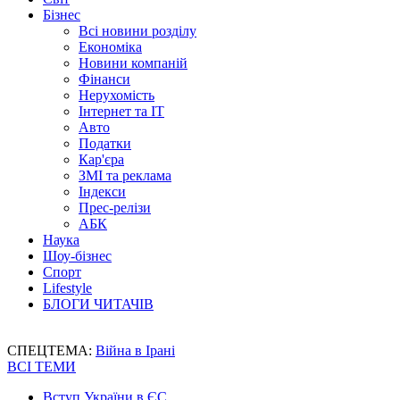
Бізнес
Всі новини розділу
Економіка
Новини компаній
Фінанси
Нерухомість
Інтернет та IT
Авто
Податки
Кар'єра
ЗМІ та реклама
Індекси
Прес-релізи
АБК
Наука
Шоу-бізнес
Спорт
Lifestyle
БЛОГИ ЧИТАЧІВ
СПЕЦТЕМА:
Війна в Ірані
ВСІ ТЕМИ
Вступ України в ЄС