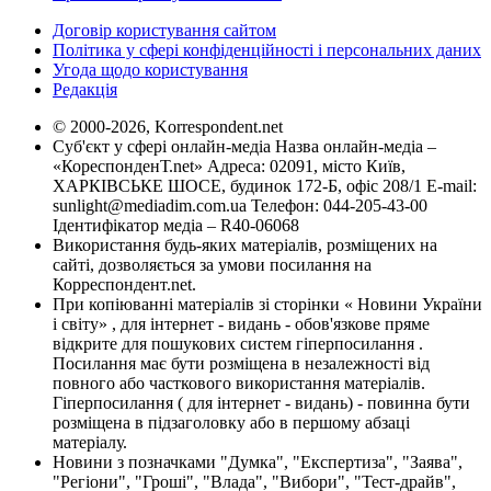
Договір користування сайтом
Політика у сфері конфіденційності і персональних даних
Угода щодо користування
Редакція
© 2000-2026, Korrespondent.net
Суб'єкт у сфері онлайн-медіа Назва онлайн-медіа –
«КореспонденТ.net» Адреса: 02091, місто Київ,
ХАРКІВСЬКЕ ШОСЕ, будинок 172-Б, офіс 208/1 E-mail:
sunlight@mediadim.com.ua
Телефон: 044-205-43-00
Ідентифікатор медіа – R40-06068
Використання будь-яких матеріалів, розміщених на
сайті, дозволяється за умови посилання на
Корреспондент.net.
При копіюванні матеріалів зі сторінки « Новини України
і світу» , для інтернет - видань - обов'язкове пряме
відкрите для пошукових систем гіперпосилання .
Посилання має бути розміщена в незалежності від
повного або часткового використання матеріалів.
Гіперпосилання ( для інтернет - видань) - повинна бути
розміщена в підзаголовку або в першому абзаці
матеріалу.
Новини з позначками "Думка", "Експертиза", "Заява",
"Регіони", "Гроші", "Влада", "Вибори", "Тест-драйв",