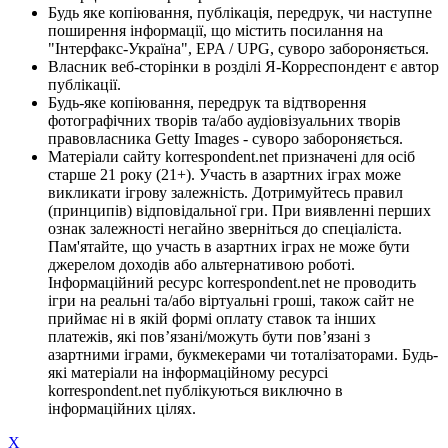
Будь яке копіювання, публікація, передрук, чи наступне
поширення інформації, що містить посилання на
"Інтерфакс-Україна", EPA / UPG, суворо забороняється.
Власник веб-сторінки в розділі Я-Корреспондент є автор
публікації.
Будь-яке копіювання, передрук та відтворення
фотографічних творів та/або аудіовізуальних творів
правовласника Getty Images - суворо забороняється.
Матеріали сайту korrespondent.net призначені для осіб
старше 21 року (21+). Участь в азартних іграх може
викликати ігрову залежність. Дотримуйтесь правил
(принципів) відповідальної гри. При виявленні перших
ознак залежності негайно зверніться до спеціаліста.
Пам'ятайте, що участь в азартних іграх не може бути
джерелом доходів або альтернативою роботі.
Інформаційний ресурс korrespondent.net не проводить
ігри на реальні та/або віртуальні гроші, також сайт не
приймає ні в якій формі оплату ставок та інших
платежів, які пов’язані/можуть бути пов’язані з
азартними іграми, букмекерами чи тоталізаторами. Будь-
які матеріали на інформаційному ресурсі
korrespondent.net публікуються виключно в
інформаційних цілях.
X