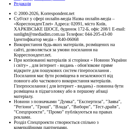
Редакція
© 2000-2026, Korrespondent.net
Суб'єкт у сфері онлайн-медіа Назва онлайн-медіа –
«КореспонденТ.net» Адреса: 02091, місто Київ,
ХАРКІВСЬКЕ ШОСЕ, будинок 172-Б, офіс 208/1 E-mail:
sunlight@mediadim.com.ua
Телефон: 044-205-43-00
Ідентифікатор медіа – R40-06068
Використання будь-яких матеріалів, розміщених на
сайті, дозволяється за умови посилання на
Корреспондент.net.
При копіюванні матеріалів зі сторінки « Новини України
і світу» , для інтернет - видань - обов'язкове пряме
відкрите для пошукових систем гіперпосилання .
Посилання має бути розміщена в незалежності від
повного або часткового використання матеріалів.
Гіперпосилання ( для інтернет - видань) - повинна бути
розміщена в підзаголовку або в першому абзаці
матеріалу.
Новини з позначками "Думка", "Експертиза", "Заява",
"Регіони", "Гроші", "Влада", "Вибори", "Тест-драйв",
"Спецпроекти", "Промо" публікуються на правах
реклами.
Розділ Спецпроекти створюється спільно з
комерційними партнерами.