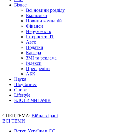
Бізнес
Всі новини розділу
Економіка
Новини компаній
Фінанси
Нерухомість
Інтернет та IT
Авто
Податки
Кар'єра
ЗМІ та реклама
Індекси
Прес-релізи
АБК
Наука
Шоу-бізнес
Спорт
Lifestyle
БЛОГИ ЧИТАЧІВ
СПЕЦТЕМА:
Війна в Ірані
ВСІ ТЕМИ
Вступ України в ЄС