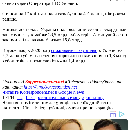
свідчать дані Оператора ГТС України.
Станом на 17 квітня запаси газу були на 4% менші, ніж роком
раніше.
Нагадаємо, почала Україна опалювальний сезон з рекордними
запасами газу в майже 28,5 млрд кубометрів. А минулий сезон
закінчила із запасами близько 15,8 млрд.
Відзначимо, в 2020 році
споживання газу впало
в Україні на
2,7 млрд куб. м: населення скоротило споживання на 1,3 млрд
кубометрів, а промисловість - на 1,4 млрд.
Новини від
Корреспондент.net
в Telegram. Підписуйтесь на
наш канал
https://t.me/korrespondentnet
Читайте Korrespondent.net в Google News
ТЕГИ:
газ
,
ГТС
,
отопительный сезон
,
хранилища
Якщо ви помітили помилку, виділіть необхідний текст і
натисніть Ctrl + Enter, щоб повідомити про це редакцію.