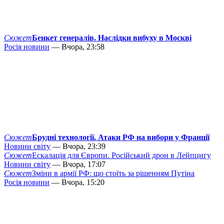
Сюжет
Бенкет генералів. Наслідки вибуху в Москві
Росія новини
— Вчора, 23:58
Сюжет
Брудні технології. Атаки РФ на вибори у Франції
Новини світу
— Вчора, 23:39
Сюжет
Ескалація для Європи. Російський дрон в Лейпцигу
Новини світу
— Вчора, 17:07
Сюжет
Зміни в армії РФ: що стоїть за рішенням Путіна
Росія новини
— Вчора, 15:20