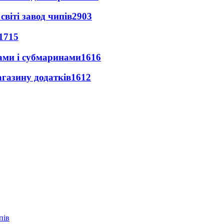
світі завод чипів
2903
1715
ами і субмаринами
1616
агазину додатків
1612
пів