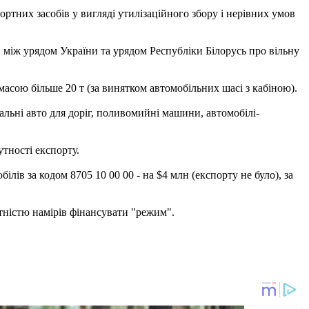
ортних засобів у вигляді утилізаційного збору і нерівних умов
ди між урядом України та урядом Республіки Білорусь про вільну
масою більше 20 т (за винятком автомобільних шасі з кабіною).
альні авто для доріг, поливомийні машини, автомобілі-
утності експорту.
ілів за кодом 8705 10 00 00 - на $4 млн (експорту не було), за
тністю намірів фінансувати "режим".