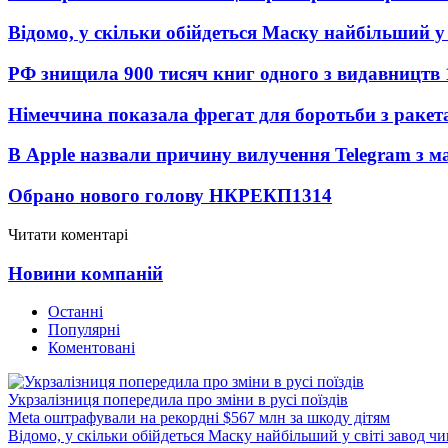
Відомо, у скільки обійдеться Маску найбільший у 
РФ знищила 900 тисяч книг одного з видавництв
Німеччина показала фрегат для боротьби з ракет
В Apple назвали причину вилучення Telegram з м
Обрано нового голову НКРЕКП
1314
Читати коментарі
Новини компаній
Останні
Популярні
Коментовані
Укрзалізниця попередила про зміни в русі поїздів
Meta оштрафували на рекордні $567 млн за шкоду дітям
Відомо, у скільки обійдеться Маску найбільший у світі завод чи