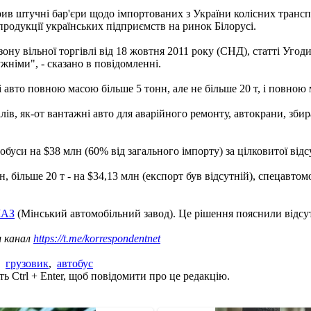
орив штучні бар'єри щодо імпортованих з України колісних трансп
 продукції українських підприємств на ринок Білорусі.
зону вільної торгівлі від 18 жовтня 2011 року (СНД), статті Уго
жніми", - сказано в повідомленні.
 авто повною масою більше 5 тонн, але не більше 20 т, і повною 
в, як-от вантажні авто для аварійного ремонту, автокрани, збир
обуси на $38 млн (60% від загального імпорту) за цілковитої відс
 більше 20 т - на $34,13 млн (експорт був відсутній), спецавтомоб
МАЗ
(Мінський автомобільний завод). Це рішення пояснили відсу
ш канал
https://t.me/korrespondentnet
,
грузовик
,
автобус
ь Ctrl + Enter, щоб повідомити про це редакцію.