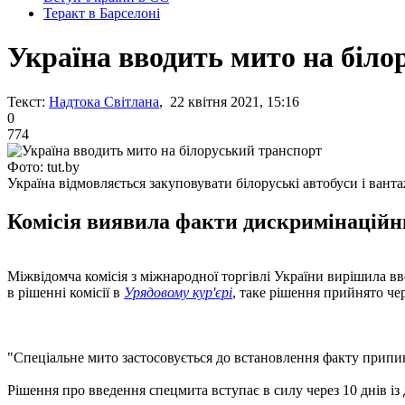
Теракт в Барселоні
Україна вводить мито на біло
Текст:
Надтока Світлана
, 22 квітня 2021, 15:16
0
774
Фото: tut.by
Україна відмовляється закуповувати білоруські автобуси і вант
Комісія виявила факти дискримінаційних
Міжвідомча комісія з міжнародної торгівлі України вирішила вве
в рішенні комісії в
Урядовому кур'єрі
, таке рішення прийнято че
"Спеціальне мито застосовується до встановлення факту припин
Рішення про введення спецмита вступає в силу через 10 днів із 