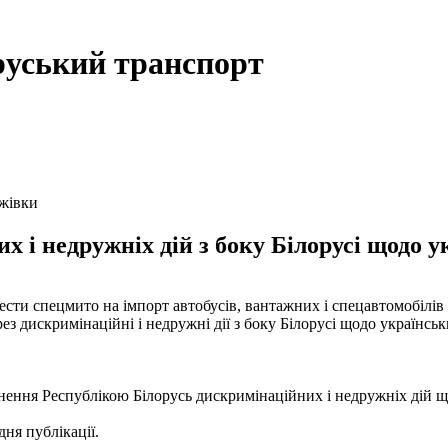
руський транспорт
ажівки
 і недружніх дій з боку Білорусі щодо у
сти спецмито на імпорт автобусів, вантажних і спецавтомобілів з
рез дискримінаційні і недружні дії з боку Білорусі щодо українс
ення Республікою Білорусь дискримінаційних і недружніх дій щод
дня публікації.