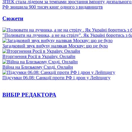
ЗПЕК стала лідером за темпами зростання імпорту дизпального 
РФ знищила 900 тисяч книг одного з видавництв
Сюжети
"Полювати на лучника, а не на стрілу". Як Україні боротись з 
Загадковий звук вибуху налякав Москву: що це було
Вторгнення Росії в Україну. Онлайн
Війна на Близькому Сході. Онлайн
Підсумки 06.08: Санкції проти РФ і дрон у Лейпцигу
ВИБІР РЕДАКТОРА