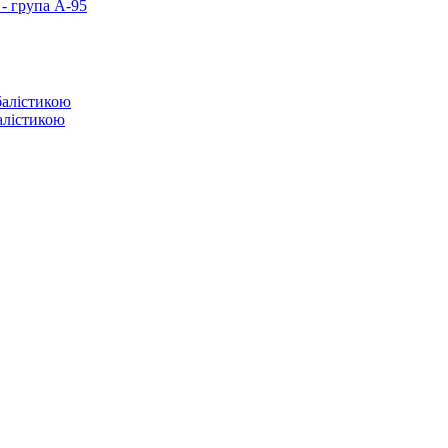
- група А-95
балістикою