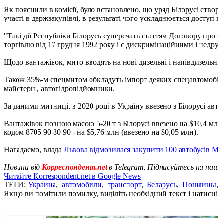
Як пояснили в комісії, було встановлено, що уряд Білорусі ств
участі в держзакупівлі, в результаті чого ускладнюється доступ
"Такі дії Республіки Білорусь суперечать статтям Договору про 
торгівлю від 17 грудня 1992 року і є дискримінаційними і недру
Щодо вантажівок, мито вводять на нові дизельні і напівдизельні
Також 35%-м спецмитом обкладуть імпорт деяких спецавтомобілі
майстерні, автогідропідйомники.
За даними митниці, в 2020 році в Україну ввезено з Білорусі авт
Вантажівок повною масою 5-20 т з Білорусі ввезено на $10,4 млн,
кодом 8705 90 80 90 - на $5,76 млн (ввезено на $0,05 млн).
Нагадаємо, влада
Львова відмовилася закупити 100 автобусів 
Новини від
Корреспондент.net
в Telegram. Підписуйтесь на на
Читайте Korrespondent.net в Google News
ТЕГИ:
Украина
,
автомобили
,
транспорт
,
Беларусь
,
Пошлины
Якщо ви помітили помилку, виділіть необхідний текст і натисніт