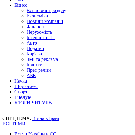
Бізнес
Всі новини розділу
Економіка
Новини компаній
Фінанси
Нерухомість
Інтернет та IT
Авто
Податки
Кар'єра
ЗМІ та реклама
Індекси
Прес-релізи
АБК
Наука
Шоу-бізнес
Спорт
Lifestyle
БЛОГИ ЧИТАЧІВ
СПЕЦТЕМА:
Війна в Ірані
ВСІ ТЕМИ
Вступ України в ЄС