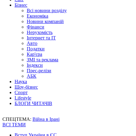
Бізнес
Всі новини розділу
Економіка
Новини компаній
Фінанси
Нерухомість
Інтернет та IT
Авто
Податки
Кар'єра
ЗМІ та реклама
Індекси
Прес-релізи
АБК
Наука
Шоу-бізнес
Спорт
Lifestyle
БЛОГИ ЧИТАЧІВ
СПЕЦТЕМА:
Війна в Ірані
ВСІ ТЕМИ
Вступ України в ЄС