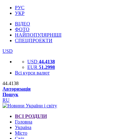
РУС
УКР
ВІДЕО
ФОТО
НАЙПОПУЛЯРНІШІ
СПЕЦПРОЕКТИ
USD
USD
44.4138
EUR
51.2998
Всі курси валют
44.4138
Авторизація
Пошук
RU
ВСІ РОЗДІЛИ
Головна
Україна
Місто
Світ