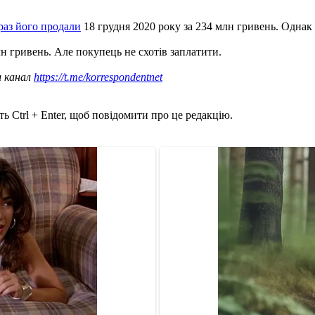
аз його продали
18 грудня 2020 року за 234 млн гривень. Однак 
н гривень. Але покупець не схотів заплатити.
ш канал
https://t.me/korrespondentnet
ь Ctrl + Enter, щоб повідомити про це редакцію.