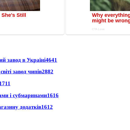
ий завод в Україні
4641
світі завод чипів
2882
1711
ами і субмаринами
1616
агазину додатків
1612