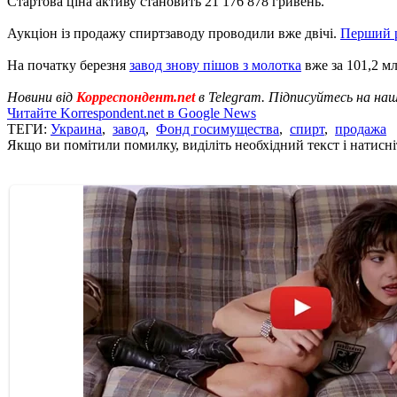
Стартова ціна активу становить 21 176 878 гривень.
Аукціон із продажу спиртзаводу проводили вже двічі.
Перший р
На початку березня
завод знову пішов з молотка
вже за 101,2 мл
Новини від
Корреспондент.net
в Telegram. Підписуйтесь на на
Читайте Korrespondent.net в Google News
ТЕГИ:
Украина
,
завод
,
Фонд госимущества
,
спирт
,
продажа
Якщо ви помітили помилку, виділіть необхідний текст і натисніт