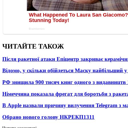
ЧИТАЙТЕ ТАКОЖ
Після ракетної атаки Епіцентр закриває керамічн
Відомо, у скільки обійдеться Маску найбільший у 
РФ знищила 900 тисяч книг одного з видавництв
Німеччина показала фрегат для боротьби з ракет
В Apple назвали причину вилучення Telegram з м
Обрано нового голову НКРЕКП
1311