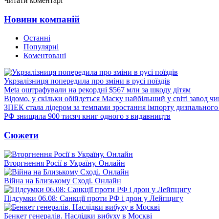
Читати коментарі
Новини компаній
Останні
Популярні
Коментовані
Укрзалізниця попередила про зміни в русі поїздів
Meta оштрафували на рекордні $567 млн за шкоду дітям
Відомо, у скільки обійдеться Маску найбільший у світі завод чи
ЗПЕК стала лідером за темпами зростання імпорту дизпального 
РФ знищила 900 тисяч книг одного з видавництв
Сюжети
Вторгнення Росії в Україну. Онлайн
Війна на Близькому Сході. Онлайн
Підсумки 06.08: Санкції проти РФ і дрон у Лейпцигу
Бенкет генералів. Наслідки вибуху в Москві