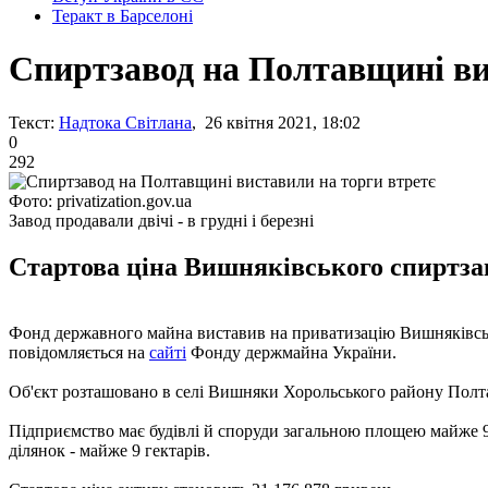
Теракт в Барселоні
Спиртзавод на Полтавщині ви
Текст:
Надтока Світлана
, 26 квітня 2021, 18:02
0
292
Фото: privatization.gov.ua
Завод продавали двічі - в грудні і березні
Стартова ціна Вишняківського спиртзаво
Фонд державного майна виставив на приватизацію Вишняківський
повідомляється на
сайті
Фонду держмайна України.
Об'єкт розташовано в селі Вишняки Хорольського району Полтавс
Підприємство має будівлі й споруди загальною площею майже 9,
ділянок - майже 9 гектарів.