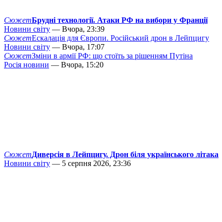
Сюжет
Брудні технології. Атаки РФ на вибори у Франції
Новини світу
— Вчора, 23:39
Сюжет
Ескалація для Європи. Російський дрон в Лейпцигу
Новини світу
— Вчора, 17:07
Сюжет
Зміни в армії РФ: що стоїть за рішенням Путіна
Росія новини
— Вчора, 15:20
Сюжет
Диверсія в Лейпцигу. Дрон біля українського літака
Новини світу
— 5 серпня 2026, 23:36