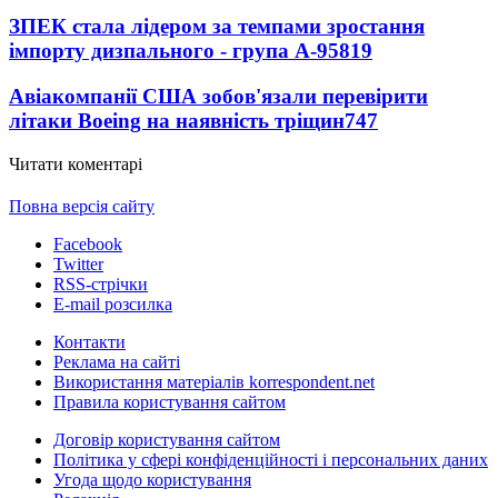
ЗПЕК стала лідером за темпами зростання
імпорту дизпального - група А-95
819
Авіакомпанії США зобов'язали перевірити
літаки Boeing на наявність тріщин
747
Читати коментарі
Повна версія сайту
Facebook
Twitter
RSS-стрічки
E-mail розсилка
Контакти
Реклама на сайті
Використання матеріалів korrespondent.net
Правила користування сайтом
Договір користування сайтом
Політика у сфері конфіденційності і персональних даних
Угода щодо користування