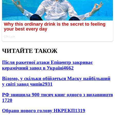
ЧИТАЙТЕ ТАКОЖ
Після ракетної атаки Епіцентр закриває
керамічний завод в Україні
4662
Відомо, у скільки обійдеться Маску найбільший
у світі завод чипів
2931
РФ знищила 900 тисяч книг одного з видавництв
1720
Обрано нового голову НКРЕКП
1319