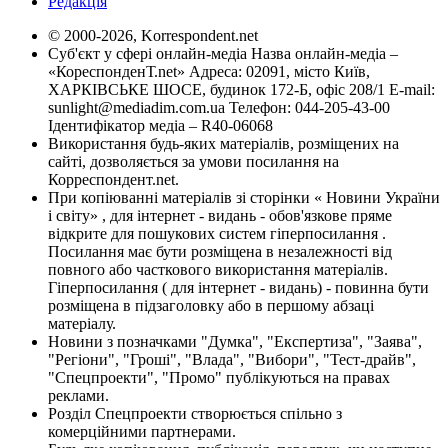
Редакція
© 2000-2026, Korrespondent.net
Суб'єкт у сфері онлайн-медіа Назва онлайн-медіа –
«КореспонденТ.net» Адреса: 02091, місто Київ,
ХАРКІВСЬКЕ ШОСЕ, будинок 172-Б, офіс 208/1 E-mail:
sunlight@mediadim.com.ua
Телефон: 044-205-43-00
Ідентифікатор медіа – R40-06068
Використання будь-яких матеріалів, розміщених на
сайті, дозволяється за умови посилання на
Корреспондент.net.
При копіюванні матеріалів зі сторінки « Новини України
і світу» , для інтернет - видань - обов'язкове пряме
відкрите для пошукових систем гіперпосилання .
Посилання має бути розміщена в незалежності від
повного або часткового використання матеріалів.
Гіперпосилання ( для інтернет - видань) - повинна бути
розміщена в підзаголовку або в першому абзаці
матеріалу.
Новини з позначками "Думка", "Експертиза", "Заява",
"Регіони", "Гроші", "Влада", "Вибори", "Тест-драйв",
"Спецпроекти", "Промо" публікуються на правах
реклами.
Розділ Спецпроекти створюється спільно з
комерційними партнерами.