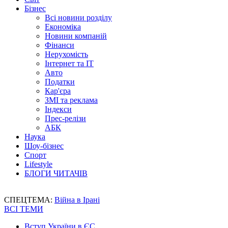
Бізнес
Всі новини розділу
Економіка
Новини компаній
Фінанси
Нерухомість
Інтернет та IT
Авто
Податки
Кар'єра
ЗМІ та реклама
Індекси
Прес-релізи
АБК
Наука
Шоу-бізнес
Спорт
Lifestyle
БЛОГИ ЧИТАЧІВ
СПЕЦТЕМА:
Війна в Ірані
ВСІ ТЕМИ
Вступ України в ЄС