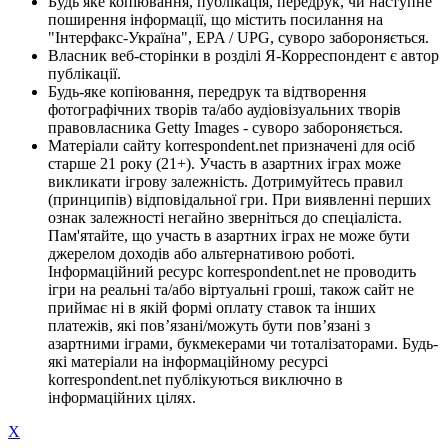
Будь яке копіювання, публікація, передрук, чи наступне
поширення інформації, що містить посилання на
"Інтерфакс-Україна", EPA / UPG, суворо забороняється.
Власник веб-сторінки в розділі Я-Корреспондент є автор
публікації.
Будь-яке копіювання, передрук та відтворення
фотографічних творів та/або аудіовізуальних творів
правовласника Getty Images - суворо забороняється.
Матеріали сайту korrespondent.net призначені для осіб
старше 21 року (21+). Участь в азартних іграх може
викликати ігрову залежність. Дотримуйтесь правил
(принципів) відповідальної гри. При виявленні перших
ознак залежності негайно зверніться до спеціаліста.
Пам'ятайте, що участь в азартних іграх не може бути
джерелом доходів або альтернативою роботі.
Інформаційний ресурс korrespondent.net не проводить
ігри на реальні та/або віртуальні гроші, також сайт не
приймає ні в якій формі оплату ставок та інших
платежів, які пов’язані/можуть бути пов’язані з
азартними іграми, букмекерами чи тоталізаторами. Будь-
які матеріали на інформаційному ресурсі
korrespondent.net публікуються виключно в
інформаційних цілях.
X