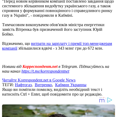
"Перед новим керівником компанії поставлено завдання щодо
системного збільшення видобутку українського газу, а також
сприяння у формуванні повноцінного і справедливого ринку
газу в Україні", - повідомили в Кабміні.
Тимчасовим виконувачем обов'язків міністра енергетики
замість Вітренка був призначений його заступник Юрій
Бойко.
Відзначимо, що
витрати на зарплату і премії топ-менеджерам
компанії
збільшилися вдвічі - з 343 млнг грн до 672 млн.
Новини від
Корреспондент.net
в Telegram. Підписуйтесь на
наш канал
https://t.me/korrespondentnet
Читайте Korrespondent.net в Google News
ТЕГИ:
Нафтогаз
,
Витренко
,
Кабмин Украины
Якщо ви помітили помилку, виділіть необхідний текст і
натисніть Ctrl + Enter, щоб повідомити про це редакцію.