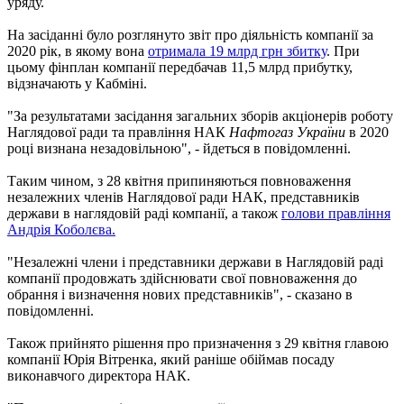
уряду.
На засіданні було розглянуто звіт про діяльність компанії за
2020 рік, в якому вона
отримала 19 млрд грн збитку
. При
цьому фінплан компанії передбачав 11,5 млрд прибутку,
відзначають у Кабміні.
"За результатами засідання загальних зборів акціонерів роботу
Наглядової ради та правління НАК
Нафтогаз України
в 2020
році визнана незадовільною", - йдеться в повідомленні.
Таким чином, з 28 квітня припиняються повноваження
незалежних членів Наглядової ради НАК, представників
держави в наглядовій раді компанії, а також
голови правління
Андрія Коболєва.
"Незалежні члени і представники держави в Наглядовій раді
компанії продовжать здійснювати свої повноваження до
обрання і визначення нових представників", - сказано в
повідомленні.
Також прийнято рішення про призначення з 29 квітня главою
компанії Юрія Вітренка, який раніше обіймав посаду
виконавчого директора НАК.