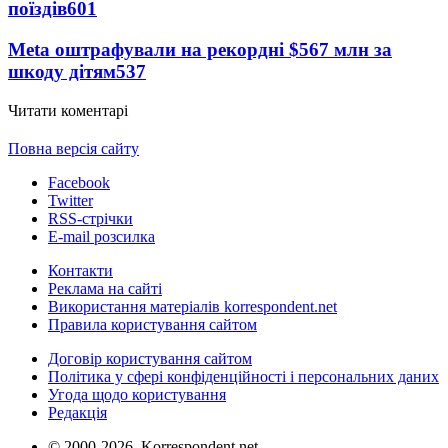
поїздів
601
Meta оштрафували на рекордні $567 млн за
шкоду дітям
537
Читати коментарі
Повна версія сайту
Facebook
Twitter
RSS-стрічки
E-mail розсилка
Контакти
Реклама на сайті
Використання матеріалів korrespondent.net
Правила користування сайтом
Договір користування сайтом
Політика у сфері конфіденційності і персональних даних
Угода щодо користування
Редакція
© 2000-2026, Korrespondent.net