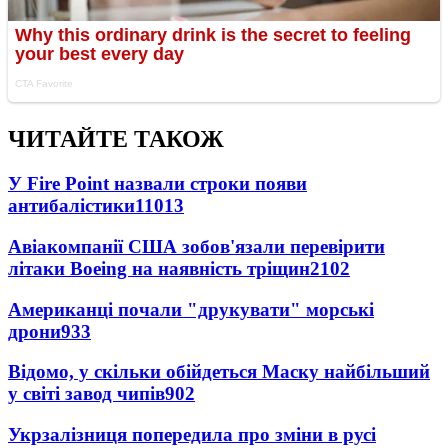
ЧИТАЙТЕ ТАКОЖ
У Fire Point назвали строки появи
антибалістики
11013
Авіакомпанії США зобов'язали перевірити
літаки Boeing на наявність тріщин
2102
Американці почали "друкувати" морські
дрони
933
Відомо, у скільки обійдеться Маску найбільший
у світі завод чипів
902
Укрзалізниця попередила про зміни в русі