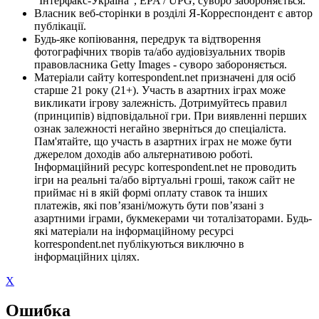
"Інтерфакс-Україна", EPA / UPG, суворо забороняється.
Власник веб-сторінки в розділі Я-Корреспондент є автор
публікації.
Будь-яке копіювання, передрук та відтворення
фотографічних творів та/або аудіовізуальних творів
правовласника Getty Images - суворо забороняється.
Матеріали сайту korrespondent.net призначені для осіб
старше 21 року (21+). Участь в азартних іграх може
викликати ігрову залежність. Дотримуйтесь правил
(принципів) відповідальної гри. При виявленні перших
ознак залежності негайно зверніться до спеціаліста.
Пам'ятайте, що участь в азартних іграх не може бути
джерелом доходів або альтернативою роботі.
Інформаційний ресурс korrespondent.net не проводить
ігри на реальні та/або віртуальні гроші, також сайт не
приймає ні в якій формі оплату ставок та інших
платежів, які пов’язані/можуть бути пов’язані з
азартними іграми, букмекерами чи тоталізаторами. Будь-
які матеріали на інформаційному ресурсі
korrespondent.net публікуються виключно в
інформаційних цілях.
X
Ошибка