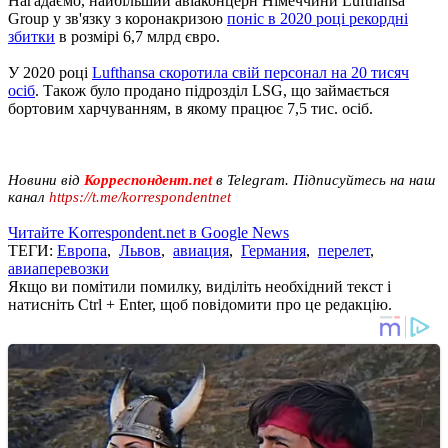
Нагадаємо, найбільший авіаконцерн Німеччини Lufthansa
Group у зв'язку з коронакризою
поніс в 2020 році рекордні
збитки
в розмірі 6,7 млрд євро.
У 2020 році
Lufthansa скоротила свій персонал на 20 тисяч
осіб
. Також було продано підрозділ LSG, що займається
бортовим харчуванням, в якому працює 7,5 тис. осіб.
Новини від
Корреспондент.net
в Telegram. Підписуйтесь на наш
канал
https://t.me/korrespondentnet
Читайте Korrespondent.net в Google News
ТЕГИ:
Европа
,
Львов
,
авиация
,
Германия
,
перелет
,
авиаперевозки
Якщо ви помітили помилку, виділіть необхідний текст і
натисніть Ctrl + Enter, щоб повідомити про це редакцію.