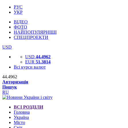
РУС
УКР
ВІДЕО
ФОТО
НАЙПОПУЛЯРНІШІ
СПЕЦПРОЕКТИ
USD
USD
44.4962
EUR
51.3814
Всі курси валют
44.4962
Авторизація
Пошук
RU
ВСІ РОЗДІЛИ
Головна
Україна
Місто
Світ