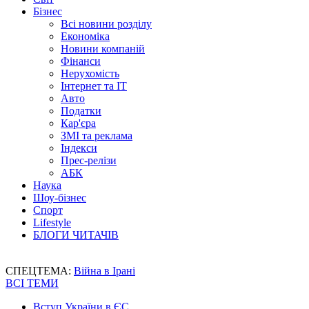
Бізнес
Всі новини розділу
Економіка
Новини компаній
Фінанси
Нерухомість
Інтернет та IT
Авто
Податки
Кар'єра
ЗМІ та реклама
Індекси
Прес-релізи
АБК
Наука
Шоу-бізнес
Спорт
Lifestyle
БЛОГИ ЧИТАЧІВ
СПЕЦТЕМА:
Війна в Ірані
ВСІ ТЕМИ
Вступ України в ЄС