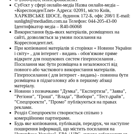
Суб'єкт у сфері онлайн-медіа Назва онлайн-медіа –
«КореспонденТ.net» Адреса: 02091, місто Київ,
ХАРКІВСЬКЕ ШОСЕ, будинок 172-Б, офіс 208/1 E-mail:
sunlight@mediadim.com.ua
Телефон: 044-205-43-00
Ідентифікатор медіа – R40-06068
Використання будь-яких матеріалів, розміщених на
сайті, дозволяється за умови посилання на
Корреспондент.net.
При копіюванні матеріалів зі сторінки « Новини України
і світу» , для інтернет - видань - обов'язкове пряме
відкрите для пошукових систем гіперпосилання .
Посилання має бути розміщена в незалежності від
повного або часткового використання матеріалів.
Гіперпосилання ( для інтернет - видань) - повинна бути
розміщена в підзаголовку або в першому абзаці
матеріалу.
Новини з позначками "Думка", "Експертиза", "Заява",
"Регіони", "Гроші", "Влада", "Вибори", "Тест-драйв",
"Спецпроекти", "Промо" публікуються на правах
реклами.
Розділ Спецпроекти створюється спільно з
комерційними партнерами.
Будь яке копіювання, публікація, передрук, чи наступне
поширення інформації, що містить посилання на