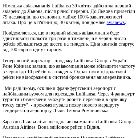
Німецька авіакомпанія Lufthansa 30 квітня здійснила перший
авіарейс до Львова, після річної перерви. До Львова прилетіли
79 пасажирів, що становить майже 100% завантаженості
літака. Про це в п'ятницю, 30 квітня, повідомляє
avianews
.
Повідомляється, що в перший місяць авіакомпанія буде
здійснювати польоти три рази в тиждень, а в червні число
рейсів збільшиться до шести на тиждень. Ціна квитків стартує
від 100 євро в одну сторону.
Генеральний директор з продажу Lufthansa Group в Україні
Рене Койнзак заявив, що авіакомпанія може збільшити частоту
в червні до 10 рейсів на тиждень. Однак поки ці додаткові
рейси не відображені в системі бронювання авіаперевізника.
"Ми раді цьому, оскільки франкфуртський аеропорт є
найбільшим вузлом для пересадок Lufthansa. Через Франкфурт
туристи і бізнесмени зможуть робити пересадки в будь-яку
точку світу", - прокоментувала появу нового маршруту
гендиректор аеропорту Львів Тетяна Романовська.
Зараз до Львова літає ще одна авіакомпанія з Lufthansa Group -
Austrian Airlines. Вона здійснює рейси з Відня.