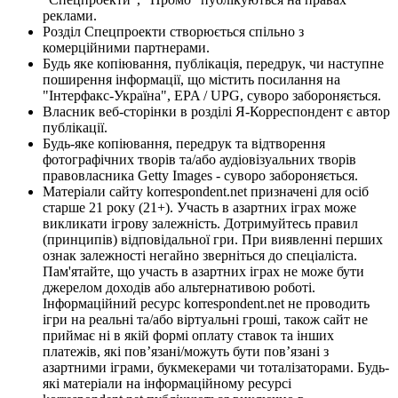
реклами.
Розділ Спецпроекти створюється спільно з
комерційними партнерами.
Будь яке копіювання, публікація, передрук, чи наступне
поширення інформації, що містить посилання на
"Інтерфакс-Україна", EPA / UPG, суворо забороняється.
Власник веб-сторінки в розділі Я-Корреспондент є автор
публікації.
Будь-яке копіювання, передрук та відтворення
фотографічних творів та/або аудіовізуальних творів
правовласника Getty Images - суворо забороняється.
Матеріали сайту korrespondent.net призначені для осіб
старше 21 року (21+). Участь в азартних іграх може
викликати ігрову залежність. Дотримуйтесь правил
(принципів) відповідальної гри. При виявленні перших
ознак залежності негайно зверніться до спеціаліста.
Пам'ятайте, що участь в азартних іграх не може бути
джерелом доходів або альтернативою роботі.
Інформаційний ресурс korrespondent.net не проводить
ігри на реальні та/або віртуальні гроші, також сайт не
приймає ні в якій формі оплату ставок та інших
платежів, які пов’язані/можуть бути пов’язані з
азартними іграми, букмекерами чи тоталізаторами. Будь-
які матеріали на інформаційному ресурсі