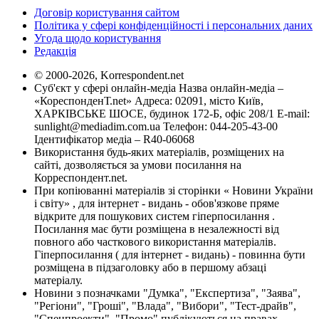
Договір користування сайтом
Політика у сфері конфіденційності і персональних даних
Угода щодо користування
Редакція
© 2000-2026, Korrespondent.net
Суб'єкт у сфері онлайн-медіа Назва онлайн-медіа –
«КореспонденТ.net» Адреса: 02091, місто Київ,
ХАРКІВСЬКЕ ШОСЕ, будинок 172-Б, офіс 208/1 E-mail:
sunlight@mediadim.com.ua
Телефон: 044-205-43-00
Ідентифікатор медіа – R40-06068
Використання будь-яких матеріалів, розміщених на
сайті, дозволяється за умови посилання на
Корреспондент.net.
При копіюванні матеріалів зі сторінки « Новини України
і світу» , для інтернет - видань - обов'язкове пряме
відкрите для пошукових систем гіперпосилання .
Посилання має бути розміщена в незалежності від
повного або часткового використання матеріалів.
Гіперпосилання ( для інтернет - видань) - повинна бути
розміщена в підзаголовку або в першому абзаці
матеріалу.
Новини з позначками "Думка", "Експертиза", "Заява",
"Регіони", "Гроші", "Влада", "Вибори", "Тест-драйв",
"Спецпроекти", "Промо" публікуються на правах