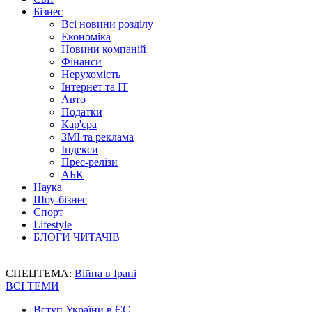
Бізнес
Всі новини розділу
Економіка
Новини компаній
Фінанси
Нерухомість
Інтернет та IT
Авто
Податки
Кар'єра
ЗМІ та реклама
Індекси
Прес-релізи
АБК
Наука
Шоу-бізнес
Спорт
Lifestyle
БЛОГИ ЧИТАЧІВ
СПЕЦТЕМА:
Війна в Ірані
ВСІ ТЕМИ
Вступ України в ЄС