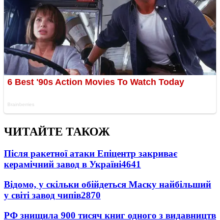
ЧИТАЙТЕ ТАКОЖ
Після ракетної атаки Епіцентр закриває
керамічний завод в Україні
4641
Відомо, у скільки обійдеться Маску найбільший
у світі завод чипів
2870
РФ знищила 900 тисяч книг одного з видавництв