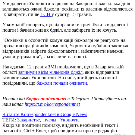
У відділенні Укрпошти в Іршаві на Закарпатті вже кілька днів
залишаються ожилі бджоли, оскільки їх власник відмовляється
їх забирати, пише
ТСН
у суботу, 15 травня.
У компанії говорять, що відправники тричі були в відділенні
пошти і бачили живих бджіл, але забирати їх не хочуть.
"Оскільки в особистій комунікації бджолярі не реагують на
прохання працівників компанії, Укрпошта публічно закликає
відправників забрати бджолопакети і забезпечити належні
умови утримання", - зазначили на пошті.
Нагадаємо, 12 травня ЗМІ повідомили, що в Закарпатській
області
загинули вісім мільйонів бджіл
, яких відправили
замовниками Укрпоштою. На наступний день на пошті
повідомили, що
бджоли почали оживати.
Новини від
Корреспондент.net
в Telegram. Підписуйтесь на
наш канал
https://t.me/korrespondentnet
Читайте Korrespondent.net в Google News
ТЕГИ:
Закарпатье
,
пчелы
,
Укрпочта
Якщо ви помітили помилку, виділіть необхідний текст і
натисніть Ctrl + Enter, щоб повідомити про це редакцію.