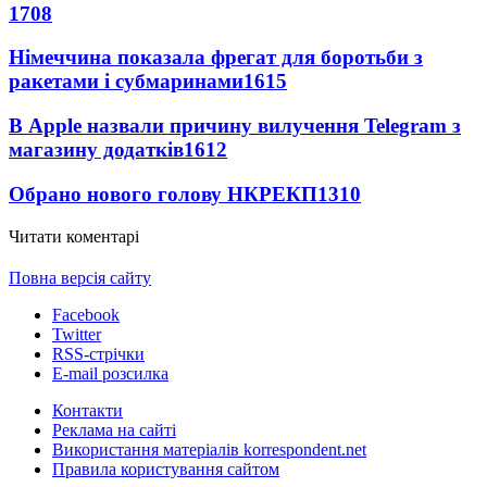
1708
Німеччина показала фрегат для боротьби з
ракетами і субмаринами
1615
В Apple назвали причину вилучення Telegram з
магазину додатків
1612
Обрано нового голову НКРЕКП
1310
Читати коментарі
Повна версія сайту
Facebook
Twitter
RSS-стрічки
E-mail розсилка
Контакти
Реклама на сайті
Використання матеріалів korrespondent.net
Правила користування сайтом