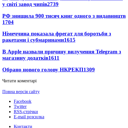
у світі завод чипів
2739
РФ знищила 900 тисяч книг одного з видавництв
1704
Німеччина показала фрегат для боротьби з
ракетами і субмаринами
1615
В Apple назвали причину вилучення Telegram з
магазину додатків
1611
Обрано нового голову НКРЕКП
1309
Читати коментарі
Повна версія сайту
Facebook
Twitter
RSS-стрічки
E-mail розсилка
Контакти