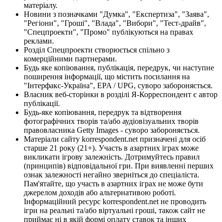
матеріалу.
Новини з позначками "Думка", "Експертиза", "Заява",
"Регіони", "Гроші", "Влада", "Вибори", "Тест-драйв",
"Спецпроекти", "Промо" публікуються на правах
реклами.
Розділ Спецпроекти створюється спільно з
комерційними партнерами.
Будь яке копіювання, публікація, передрук, чи наступне
поширення інформації, що містить посилання на
"Інтерфакс-Україна", EPA / UPG, суворо забороняється.
Власник веб-сторінки в розділі Я-Корреспондент є автор
публікації.
Будь-яке копіювання, передрук та відтворення
фотографічних творів та/або аудіовізуальних творів
правовласника Getty Images - суворо забороняється.
Матеріали сайту korrespondent.net призначені для осіб
старше 21 року (21+). Участь в азартних іграх може
викликати ігрову залежність. Дотримуйтесь правил
(принципів) відповідальної гри. При виявленні перших
ознак залежності негайно зверніться до спеціаліста.
Пам'ятайте, що участь в азартних іграх не може бути
джерелом доходів або альтернативою роботі.
Інформаційний ресурс korrespondent.net не проводить
ігри на реальні та/або віртуальні гроші, також сайт не
приймає ні в якій формі оплату ставок та інших