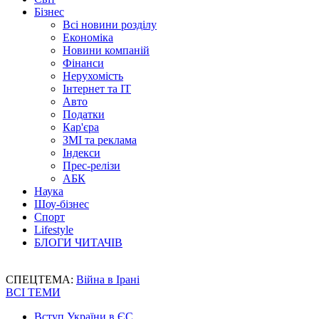
Бізнес
Всі новини розділу
Економіка
Новини компаній
Фінанси
Нерухомість
Інтернет та IT
Авто
Податки
Кар'єра
ЗМІ та реклама
Індекси
Прес-релізи
АБК
Наука
Шоу-бізнес
Спорт
Lifestyle
БЛОГИ ЧИТАЧІВ
СПЕЦТЕМА:
Війна в Ірані
ВСІ ТЕМИ
Вступ України в ЄС