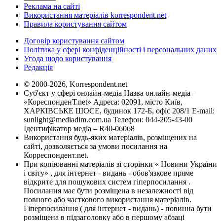
Реклама на сайті
Використання матеріалів korrespondent.net
Правила користування сайтом
Договір користування сайтом
Політика у сфері конфіденційності і персональних даних
Угода щодо користування
Редакція
© 2000-2026, Korrespondent.net
Суб'єкт у сфері онлайн-медіа Назва онлайн-медіа –
«КореспонденТ.net» Адреса: 02091, місто Київ,
ХАРКІВСЬКЕ ШОСЕ, будинок 172-Б, офіс 208/1 E-mail:
sunlight@mediadim.com.ua
Телефон: 044-205-43-00
Ідентифікатор медіа – R40-06068
Використання будь-яких матеріалів, розміщених на
сайті, дозволяється за умови посилання на
Корреспондент.net.
При копіюванні матеріалів зі сторінки « Новини України
і світу» , для інтернет - видань - обов'язкове пряме
відкрите для пошукових систем гіперпосилання .
Посилання має бути розміщена в незалежності від
повного або часткового використання матеріалів.
Гіперпосилання ( для інтернет - видань) - повинна бути
розміщена в підзаголовку або в першому абзаці