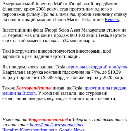
Американський інвестор Майкл Б'юррі, який передбачив
фінансову кризу 2008 року і став прототипом одного з
персонажів фільму
Гра на зниження
, зробив величезну ставку
на падіння акцій компанії Ілона Маска Tesla, пише
Reuters
.
Інвестиційний фонд Б'юррі Scion Asset Management станом на
31 березня мав опціон на продаж 800 100 акцій Tesla, вартість
яких на той момент складала 534 млн доларів.
Такі інструменти використовуються інвесторами, щоб
заробити в разі падіння вартості акцій.
Як повідомлялося раніше, Tesla
отримала рекордний прибуток
.
Квартальна виручка компанії підскочила на 74%, до $10,39
млрд у порівнянні з $5,99 млрд за той же період у 2020 році.
Також
Korrespondent.net
писав, щоTesla
призупинила продаж
машин за Bitcoin
. У компанії заявили, що стурбовані
екологічною шкодою, яку завдає майнінг криптовалюти.
Новости от
Корреспондент.net
в Telegram. Подписывайтесь
на наш канал
https://t.me/korrespondentnet
Читайте Korrespondent.net в Google News