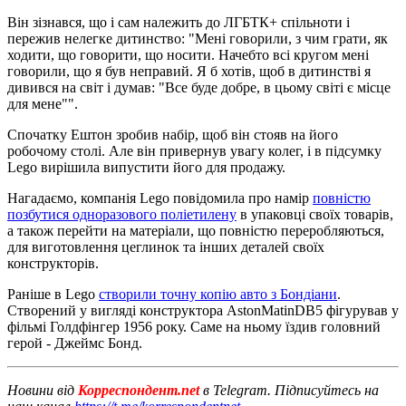
Він зізнався, що і сам належить до ЛГБТК+ спільноти і
пережив нелегке дитинство: "Мені говорили, з чим грати, як
ходити, що говорити, що носити. Начебто всі кругом мені
говорили, що я був неправий. Я б хотів, щоб в дитинстві я
дивився на світ і думав: "Все буде добре, в цьому світі є місце
для мене"".
Спочатку Ештон зробив набір, щоб він стояв на його
робочому столі. Але він привернув увагу колег, і в підсумку
Lego вирішила випустити його для продажу.
Нагадаємо, компанія Lego повідомила про намір
повністю
позбутися одноразового поліетилену
в упаковці своїх товарів,
а також перейти на матеріали, що повністю переробляються,
для виготовлення цеглинок та інших деталей своїх
конструкторів.
Раніше в Lego
створили точну копію авто з Бондіани
.
Створений у вигляді конструктора AstonMatinDB5 фігурував у
фільмі Голдфінгер 1956 року. Саме на ньому їздив головний
герой - Джеймс Бонд.
Новини від
Корреспондент.net
в Telegram. Підписуйтесь на