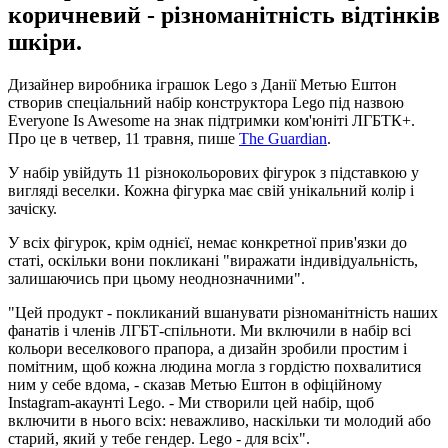
коричневий - різноманітність відтінків
шкіри.
Дизайнер виробника іграшок Lego з Данії Метью Ештон
створив спеціальний набір конструктора Lego під назвою
Everyone Is Awesome на знак підтримки ком'юніті ЛГБТК+.
Про це в четвер, 11 травня, пише
The Guardian
.
У набір увійдуть 11 різнокольорових фігурок з підставкою у
вигляді веселки. Кожна фігурка має свій унікальний колір і
зачіску.
У всіх фігурок, крім однієї, немає конкретної прив'язки до
статі, оскільки вони покликані "виражати індивідуальність,
залишаючись при цьому неоднозначними".
"Цей продукт - покликаний вшанувати різноманітність наших
фанатів і членів ЛГБТ-спільноти. Ми включили в набір всі
кольори веселкового прапора, а дизайн зробили простим і
помітним, щоб кожна людина могла з гордістю похвалитися
ним у себе вдома, - сказав Метью Ештон в офіційному
Instagram-акаунті Lego. - Ми створили цей набір, щоб
включити в нього всіх: неважливо, наскільки ти молодий або
старий, який у тебе гендер. Lego - для всіх".