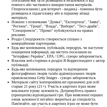
Посилання має бути розміщена в незалежності від
повного або часткового використання матеріалів.
Гіперпосилання ( для інтернет - видань) - повинна бути
розміщена в підзаголовку або в першому абзаці
матеріалу.
Новини з позначками "Думка", "Експертиза", "Заява",
"Регіони", "Гроші", "Влада", "Вибори", "Тест-драйв",
"Спецпроекти", "Промо" публікуються на правах
реклами.
Розділ Спецпроекти створюється спільно з
комерційними партнерами.
Будь яке копіювання, публікація, передрук, чи наступне
поширення інформації, що містить посилання на
"Інтерфакс-Україна", EPA / UPG, суворо забороняється.
Власник веб-сторінки в розділі Я-Корреспондент є автор
публікації.
Будь-яке копіювання, передрук та відтворення
фотографічних творів та/або аудіовізуальних творів
правовласника Getty Images - суворо забороняється.
Матеріали сайту korrespondent.net призначені для осіб
старше 21 року (21+). Участь в азартних іграх може
викликати ігрову залежність. Дотримуйтесь правил
(принципів) відповідальної гри. При виявленні перших
ознак залежності негайно зверніться до спеціаліста.
Пам'ятайте, що участь в азартних іграх не може бути