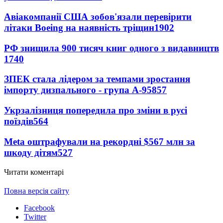
Авіакомпанії США зобов'язали перевірити
літаки Boeing на наявність тріщин
1902
РФ знищила 900 тисяч книг одного з видавництв
1740
ЗПЕК стала лідером за темпами зростання
імпорту дизпального - група А-95
857
Укрзалізниця попередила про зміни в русі
поїздів
564
Meta оштрафували на рекордні $567 млн за
шкоду дітям
527
Читати коментарі
Повна версія сайту
Facebook
Twitter