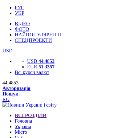
РУС
УКР
ВІДЕО
ФОТО
НАЙПОПУЛЯРНІШІ
СПЕЦПРОЕКТИ
USD
USD
44.4853
EUR
51.3357
Всі курси валют
44.4853
Авторизація
Пошук
RU
ВСІ РОЗДІЛИ
Головна
Україна
Місто
Світ