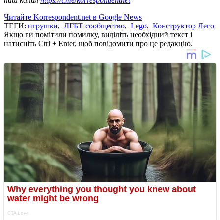
наш канал
https://t.me/korrespondentnet
Читайте Korrespondent.net в Google News
ТЕГИ:
игрушки
,
ЛГБТ-сообщество
,
Lego
,
Конструктор Лего
Якщо ви помітили помилку, виділіть необхідний текст і
натисніть Ctrl + Enter, щоб повідомити про це редакцію.