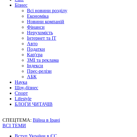
Бізнес
Всі новини розділу
Економіка
Новини компаній
Фінанси
Нерухомість
Інтернет та IT
Авто
Податки
Кар'єра
ЗМІ та реклама
Індекси
Прес-релізи
АБК
Наука
Шоу-бізнес
Спорт
Lifestyle
БЛОГИ ЧИТАЧІВ
СПЕЦТЕМА:
Війна в Ірані
ВСІ ТЕМИ
Вступ України в ЄС