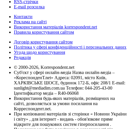
RSS-стрічки
E-mail розсилка
Контакти
Реклама на сайті
Використання матеріалів korrespondent.net
Правила користування сайтом
Договір користування сайтом
Політика у сфері конфіденційності і персональних даних
Угода щодо користування
Редакція
© 2000-2026, Korrespondent.net
Суб'єкт у сфері онлайн-медіа Назва онлайн-медіа –
«КореспонденТ.net» Адреса: 02091, місто Київ,
ХАРКІВСЬКЕ ШОСЕ, будинок 172-Б, офіс 208/1 E-mail:
sunlight@mediadim.com.ua
Телефон: 044-205-43-00
Ідентифікатор медіа – R40-06068
Використання будь-яких матеріалів, розміщених на
сайті, дозволяється за умови посилання на
Корреспондент.net.
При копіюванні матеріалів зі сторінки « Новини України
і світу» , для інтернет - видань - обов'язкове пряме
відкрите для пошукових систем гіперпосилання .