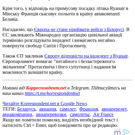
Крім того, у відповідь на примусову посадку літака Ryanair в
Мінську Франція скасовує польоти в країну авіакомпанії
Белавіа.
Нагадаємо, що
Європа не стане приймати рейси з Білорусі
. В
ЄС закликають Міжнародну організацію цивільної авіації
терміново розслідувати інцидент і вимагають негайно
повернути свободу Сапізі і Протасевичу.
Також ЄП закликав
Європу відповісти на інцидент з Ryanair
.
Європарламент вимагає "негайного і беззастережного
звільнення" Протасевича і його супутниці і надання їм
можливості залишити країну.
Новини від
Корреспондент.net
в Telegram. Підписуйтесь на
наш канал
https://t.me/korrespondentnet
Читайте Korrespondent.net в Google News
ТЕГИ:
Беларусь
,
авиация
,
самолет
,
Франция
,
авиаперелет
,
авиакомпании
,
авиаперевозки
,
самолеты
,
Air France
Якщо ви помітили помилку, виділіть необхідний текст і
натисніть Ctrl + Enter, щоб повідомити про це редакцію.