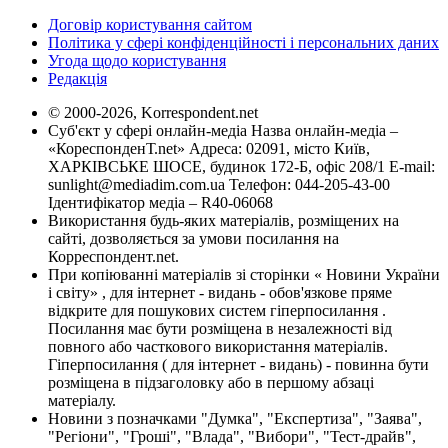
Договір користування сайтом
Політика у сфері конфіденційності і персональних даних
Угода щодо користування
Редакція
© 2000-2026, Korrespondent.net
Суб'єкт у сфері онлайн-медіа Назва онлайн-медіа –
«КореспонденТ.net» Адреса: 02091, місто Київ,
ХАРКІВСЬКЕ ШОСЕ, будинок 172-Б, офіс 208/1 E-mail:
sunlight@mediadim.com.ua
Телефон: 044-205-43-00
Ідентифікатор медіа – R40-06068
Використання будь-яких матеріалів, розміщених на
сайті, дозволяється за умови посилання на
Корреспондент.net.
При копіюванні матеріалів зі сторінки « Новини України
і світу» , для інтернет - видань - обов'язкове пряме
відкрите для пошукових систем гіперпосилання .
Посилання має бути розміщена в незалежності від
повного або часткового використання матеріалів.
Гіперпосилання ( для інтернет - видань) - повинна бути
розміщена в підзаголовку або в першому абзаці
матеріалу.
Новини з позначками "Думка", "Експертиза", "Заява",
"Регіони", "Гроші", "Влада", "Вибори", "Тест-драйв",