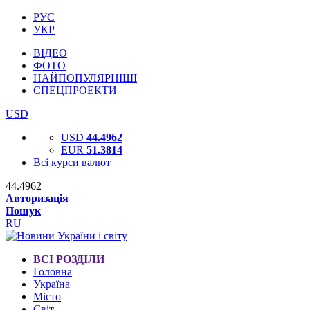
РУС
УКР
ВІДЕО
ФОТО
НАЙПОПУЛЯРНІШІ
СПЕЦПРОЕКТИ
USD
USD
44.4962
EUR
51.3814
Всі курси валют
44.4962
Авторизація
Пошук
RU
ВСІ РОЗДІЛИ
Головна
Україна
Місто
Світ