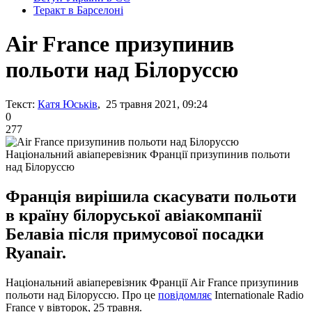
Теракт в Барселоні
Air France призупинив
польоти над Білоруссю
Текст:
Катя Юськів
, 25 травня 2021, 09:24
0
277
Національний авіаперевізник Франції призупинив польоти
над Білоруссю
Франція вирішила скасувати польоти
в країну білоруської авіакомпанії
Белавіа після примусової посадки
Ryanair.
Національний авіаперевізник Франції Air France призупинив
польоти над Білоруссю. Про це
повідомляє
Internationale Radio
France у вівторок, 25 травня.