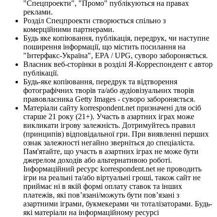
"Спецпроекти", "Промо" публікуються на правах
реклами.
Розділ Спецпроекти створюється спільно з
комерційними партнерами.
Будь яке копіювання, публікація, передрук, чи наступне
поширення інформації, що містить посилання на
"Інтерфакс-Україна", EPA / UPG, суворо забороняється.
Власник веб-сторінки в розділі Я-Корреспондент є автор
публікації.
Будь-яке копіювання, передрук та відтворення
фотографічних творів та/або аудіовізуальних творів
правовласника Getty Images - суворо забороняється.
Матеріали сайту korrespondent.net призначені для осіб
старше 21 року (21+). Участь в азартних іграх може
викликати ігрову залежність. Дотримуйтесь правил
(принципів) відповідальної гри. При виявленні перших
ознак залежності негайно зверніться до спеціаліста.
Пам'ятайте, що участь в азартних іграх не може бути
джерелом доходів або альтернативою роботі.
Інформаційний ресурс korrespondent.net не проводить
ігри на реальні та/або віртуальні гроші, також сайт не
приймає ні в якій формі оплату ставок та інших
платежів, які пов’язані/можуть бути пов’язані з
азартними іграми, букмекерами чи тоталізаторами. Будь-
які матеріали на інформаційному ресурсі