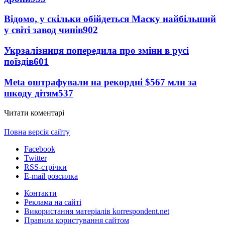
Відомо, у скільки обійдеться Маску найбільший
у світі завод чипів
902
Укрзалізниця попередила про зміни в русі
поїздів
601
Meta оштрафували на рекордні $567 млн за
шкоду дітям
537
Читати коментарі
Повна версія сайту
Facebook
Twitter
RSS-стрічки
E-mail розсилка
Контакти
Реклама на сайті
Використання матеріалів korrespondent.net
Правила користування сайтом