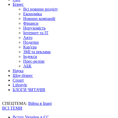
Бізнес
Всі новини розділу
Економіка
Новини компаній
Фінанси
Нерухомість
Інтернет та IT
Авто
Податки
Кар'єра
ЗМІ та реклама
Індекси
Прес-релізи
АБК
Наука
Шоу-бізнес
Спорт
Lifestyle
БЛОГИ ЧИТАЧІВ
СПЕЦТЕМА:
Війна в Ірані
ВСІ ТЕМИ
Вступ України в ЄС