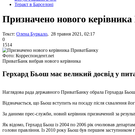
Теракт в Барселоні
Призначено нового керівник
Текст:
Олена Буркало
, 28 травня 2021, 02:17
0
1514
Фото: Корреспондент.net
ПриватБанк вибрав нового керівника
Герхард Бьош має великий досвід у пита
Наглядова рада державного ПриватБанку обрала Герхарда Бьоша
Відзначається, що Бьош вступить на посаду після схвалення й
За даними прес-служби, новий керівник призначений за результа
Як відомо, Герхард Бьош із 2004 по 2006 рік очолював департа
голови правління. Із 2010 року Бьош був першим заступником 