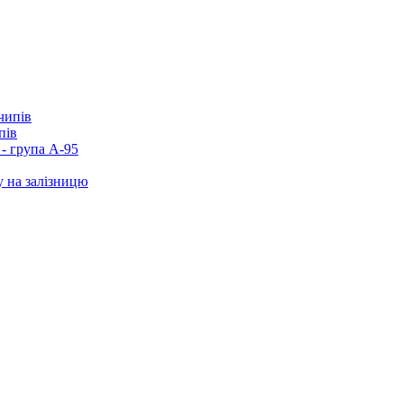
пів
- група А-95
у на залізницю