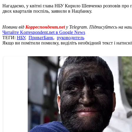
Нагадаємо, у квітні глава НБУ Кирило Шевченко розповів про 
двох кварталів поспіль, заявили в Нацбанку.
Новини від
Корреспондент.net
у Telegram. Підписуйтесь на на
Читайте Korrespondent.net в Google News
ТЕГИ:
НБУ
,
ПриватБанк
,
руководитель
Якщо ви помітили помилку, виділіть необхідний текст і натисніт