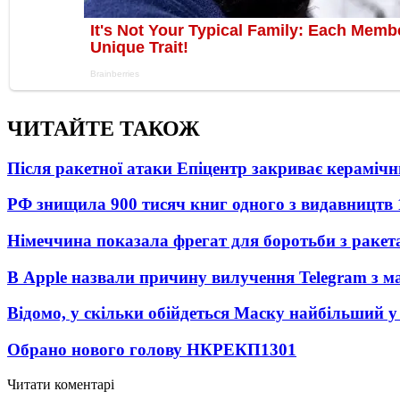
ЧИТАЙТЕ ТАКОЖ
Після ракетної атаки Епіцентр закриває керамічн
РФ знищила 900 тисяч книг одного з видавництв
Німеччина показала фрегат для боротьби з ракет
В Apple назвали причину вилучення Telegram з м
Відомо, у скільки обійдеться Маску найбільший у 
Обрано нового голову НКРЕКП
1301
Читати коментарі