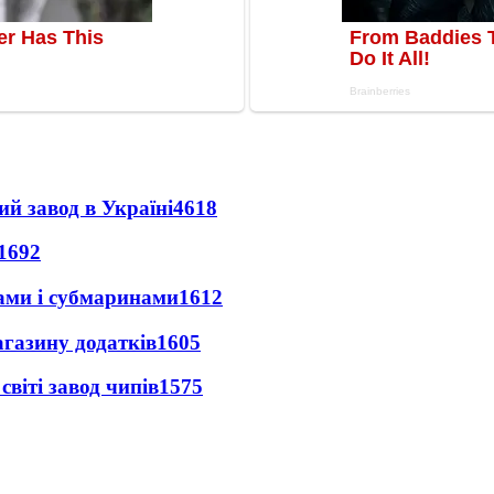
ий завод в Україні
4618
1692
ами і субмаринами
1612
агазину додатків
1605
світі завод чипів
1575