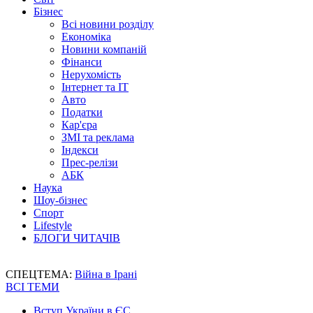
Бізнес
Всі новини розділу
Економіка
Новини компаній
Фінанси
Нерухомість
Інтернет та IT
Авто
Податки
Кар'єра
ЗМІ та реклама
Індекси
Прес-релізи
АБК
Наука
Шоу-бізнес
Спорт
Lifestyle
БЛОГИ ЧИТАЧІВ
СПЕЦТЕМА:
Війна в Ірані
ВСІ ТЕМИ
Вступ України в ЄС