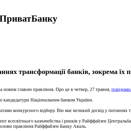
а ПриватБанку
ннях трансформації банків, зокрема їх п
 новим главою правління. Про це в четвер, 27 травня,
повідоми
ого кандидатури Національним банком України.
тами конкурсного відбору. Він має великий досвід у питаннях тр
мент всесвітнього казначейства і ринків у Райффайзен Центральб
голови правління Райффайзен Банку Аваль.