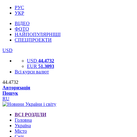
РУС
УКР
ВІДЕО
ФОТО
НАЙПОПУЛЯРНІШІ
СПЕЦПРОЕКТИ
USD
USD
44.4732
EUR
51.3093
Всі курси валют
44.4732
Авторизація
Пошук
RU
ВСІ РОЗДІЛИ
Головна
Україна
Місто
Світ