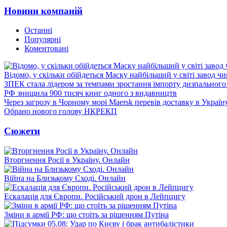
Новини компаній
Останні
Популярні
Коментовані
Відомо, у скільки обійдеться Маску найбільший у світі завод чи
ЗПЕК стала лідером за темпами зростання імпорту дизпального 
РФ знищила 900 тисяч книг одного з видавництв
Через загрозу в Чорному морі Maersk перевів доставку в Україн
Обрано нового голову НКРЕКП
Сюжети
Вторгнення Росії в Україну. Онлайн
Війна на Близькому Сході. Онлайн
Ескалація для Європи. Російський дрон в Лейпцигу
Зміни в армії РФ: що стоїть за рішенням Путіна