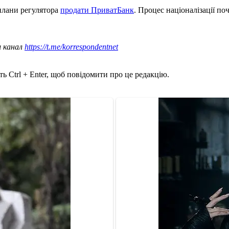
плани регулятора
продати ПриватБанк
. Процес націоналізації по
ш канал
https://t.me/korrespondentnet
ь Ctrl + Enter, щоб повідомити про це редакцію.