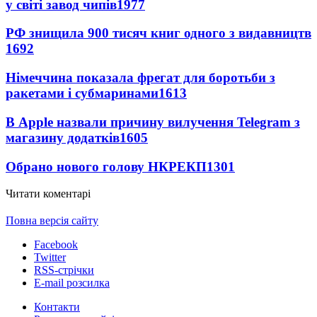
у світі завод чипів
1977
РФ знищила 900 тисяч книг одного з видавництв
1692
Німеччина показала фрегат для боротьби з
ракетами і субмаринами
1613
В Apple назвали причину вилучення Telegram з
магазину додатків
1605
Обрано нового голову НКРЕКП
1301
Читати коментарі
Повна версія сайту
Facebook
Twitter
RSS-стрічки
E-mail розсилка
Контакти