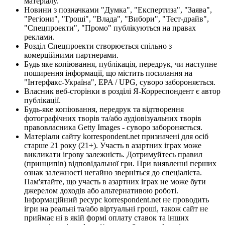
матеріалу.
Новини з позначками "Думка", "Експертиза", "Заява",
"Регіони", "Гроші", "Влада", "Вибори", "Тест-драйв",
"Спецпроекти", "Промо" публікуються на правах
реклами.
Розділ Спецпроекти створюється спільно з
комерційними партнерами.
Будь яке копіювання, публікація, передрук, чи наступне
поширення інформації, що містить посилання на
"Інтерфакс-Україна", EPA / UPG, суворо забороняється.
Власник веб-сторінки в розділі Я-Корреспондент є автор
публікації.
Будь-яке копіювання, передрук та відтворення
фотографічних творів та/або аудіовізуальних творів
правовласника Getty Images - суворо забороняється.
Матеріали сайту korrespondent.net призначені для осіб
старше 21 року (21+). Участь в азартних іграх може
викликати ігрову залежність. Дотримуйтесь правил
(принципів) відповідальної гри. При виявленні перших
ознак залежності негайно зверніться до спеціаліста.
Пам'ятайте, що участь в азартних іграх не може бути
джерелом доходів або альтернативою роботі.
Інформаційний ресурс korrespondent.net не проводить
ігри на реальні та/або віртуальні гроші, також сайт не
приймає ні в якій формі оплату ставок та інших