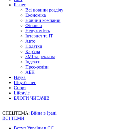
Бізнес
Всі новини розділу
Економіка
Новини компаній
Фінанси
Нерухомість
Інтернет та IT
Авто
Податки
Кар'єра
ЗМІ та реклама
Індекси
Прес-релізи
АБК
Наука
Шоу-бізнес
Спорт
Lifestyle
БЛОГИ ЧИТАЧІВ
СПЕЦТЕМА:
Війна в Ірані
ВСІ ТЕМИ
Вступ України в ЄС