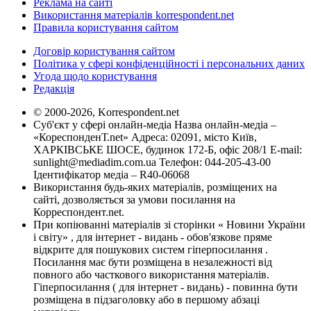
Реклама на сайті
Використання матеріалів korrespondent.net
Правила користування сайтом
Договір користування сайтом
Політика у сфері конфіденційності і персональних даних
Угода щодо користування
Редакція
© 2000-2026, Korrespondent.net
Суб'єкт у сфері онлайн-медіа Назва онлайн-медіа –
«КореспонденТ.net» Адреса: 02091, місто Київ,
ХАРКІВСЬКЕ ШОСЕ, будинок 172-Б, офіс 208/1 E-mail:
sunlight@mediadim.com.ua
Телефон: 044-205-43-00
Ідентифікатор медіа – R40-06068
Використання будь-яких матеріалів, розміщених на
сайті, дозволяється за умови посилання на
Корреспондент.net.
При копіюванні матеріалів зі сторінки « Новини України
і світу» , для інтернет - видань - обов'язкове пряме
відкрите для пошукових систем гіперпосилання .
Посилання має бути розміщена в незалежності від
повного або часткового використання матеріалів.
Гіперпосилання ( для інтернет - видань) - повинна бути
розміщена в підзаголовку або в першому абзаці