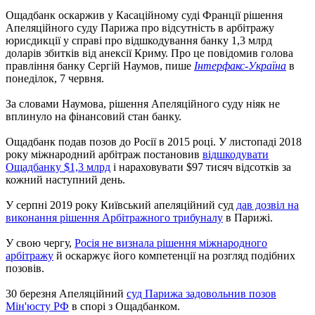
Ощадбанк оскаржив у Касаційному суді Франції рішення
Апеляційного суду Парижа про відсутність в арбітражу
юрисдикції у справі про відшкодування банку 1,3 млрд
доларів збитків від анексії Криму. Про це повідомив голова
правління банку Сергій Наумов, пише
Інтерфакс-Україна
в
понеділок, 7 червня.
За словами Наумова, рішення Апеляційного суду ніяк не
вплинуло на фінансовий стан банку.
Ощадбанк подав позов до Росії в 2015 році. У листопаді 2018
року міжнародний арбітраж постановив
відшкодувати
Ощадбанку $1,3 млрд
і нараховувати $97 тисяч відсотків за
кожний наступний день.
У серпні 2019 року Київський апеляційний суд
дав дозвіл на
виконання рішення Арбітражного трибуналу
в Парижі.
У свою чергу,
Росія не визнала рішення міжнародного
арбітражу
й оскаржує його компетенції на розгляд подібних
позовів.
30 березня Апеляційний
суд Парижа задовольнив позов
Мін'юсту РФ
в спорі з Ощадбанком.