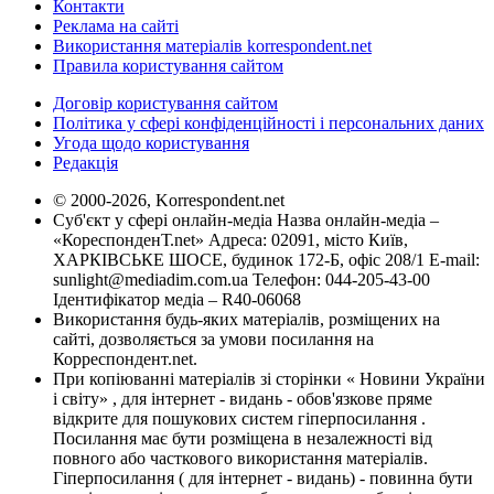
Контакти
Реклама на сайті
Використання матеріалів korrespondent.net
Правила користування сайтом
Договір користування сайтом
Політика у сфері конфіденційності і персональних даних
Угода щодо користування
Редакція
© 2000-2026, Korrespondent.net
Суб'єкт у сфері онлайн-медіа Назва онлайн-медіа –
«КореспонденТ.net» Адреса: 02091, місто Київ,
ХАРКІВСЬКЕ ШОСЕ, будинок 172-Б, офіс 208/1 E-mail:
sunlight@mediadim.com.ua
Телефон: 044-205-43-00
Ідентифікатор медіа – R40-06068
Використання будь-яких матеріалів, розміщених на
сайті, дозволяється за умови посилання на
Корреспондент.net.
При копіюванні матеріалів зі сторінки « Новини України
і світу» , для інтернет - видань - обов'язкове пряме
відкрите для пошукових систем гіперпосилання .
Посилання має бути розміщена в незалежності від
повного або часткового використання матеріалів.
Гіперпосилання ( для інтернет - видань) - повинна бути