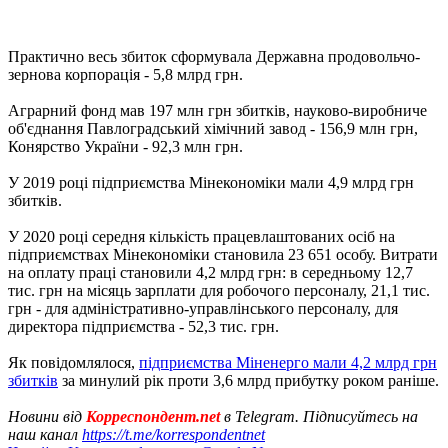
Практично весь збиток сформувала Державна продовольчо-
зернова корпорація - 5,8 млрд грн.
Аграрний фонд мав 197 млн ​​грн збитків, науково-виробниче
об'єднання Павлоградський хімічний завод - 156,9 млн грн,
Конярство України - 92,3 млн грн.
У 2019 році підприємства Мінекономіки мали 4,9 млрд грн
збитків.
У 2020 році середня кількість працевлаштованих осіб на
підприємствах Мінекономіки становила 23 651 особу. Витрати
на оплату праці становили 4,2 млрд грн: в середньому 12,7
тис. грн на місяць зарплати для робочого персоналу, 21,1 тис.
грн - для адміністративно-управлінського персоналу, для
директора підприємства - 52,3 тис. грн.
Як повідомлялося,
підприємства Міненерго мали 4,2 млрд грн
збитків
за минулий рік проти 3,6 млрд прибутку роком раніше.
Новини від
Корреспондент.net
в Telegram. Підписуйтесь на
наш канал
https://t.me/korrespondentnet