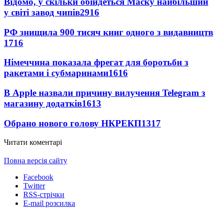
Відомо, у скільки обійдеться Маску найбільший
у світі завод чипів
2916
РФ знищила 900 тисяч книг одного з видавництв
1716
Німеччина показала фрегат для боротьби з
ракетами і субмаринами
1616
В Apple назвали причину вилучення Telegram з
магазину додатків
1613
Обрано нового голову НКРЕКП
1317
Читати коментарі
Повна версія сайту
Facebook
Twitter
RSS-стрічки
E-mail розсилка