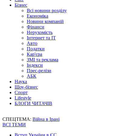
Бізнес
Всі новини розділу
Економіка
Новини компаній
Фінанси
Нерухомість
Інтернет та IT
Авто
Податки
Кар'єра
ЗМІ та реклама
Індекси
Прес-релізи
АБК
Наука
Шоу-бізнес
Спорт
Lifestyle
БЛОГИ ЧИТАЧІВ
СПЕЦТЕМА:
Війна в Ірані
ВСІ ТЕМИ
Вступ України в ЄС