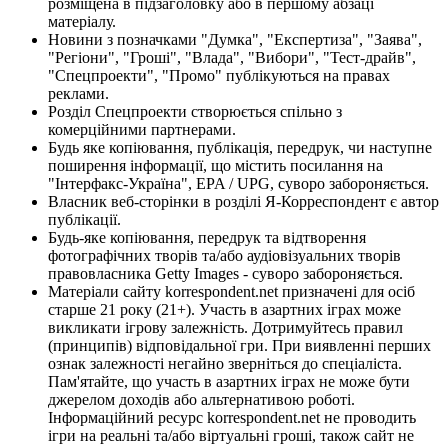
розміщена в підзаголовку або в першому абзаці
матеріалу.
Новини з позначками "Думка", "Експертиза", "Заява",
"Регіони", "Гроші", "Влада", "Вибори", "Тест-драйв",
"Спецпроекти", "Промо" публікуються на правах
реклами.
Розділ Спецпроекти створюється спільно з
комерційними партнерами.
Будь яке копіювання, публікація, передрук, чи наступне
поширення інформації, що містить посилання на
"Інтерфакс-Україна", EPA / UPG, суворо забороняється.
Власник веб-сторінки в розділі Я-Корреспондент є автор
публікації.
Будь-яке копіювання, передрук та відтворення
фотографічних творів та/або аудіовізуальних творів
правовласника Getty Images - суворо забороняється.
Матеріали сайту korrespondent.net призначені для осіб
старше 21 року (21+). Участь в азартних іграх може
викликати ігрову залежність. Дотримуйтесь правил
(принципів) відповідальної гри. При виявленні перших
ознак залежності негайно зверніться до спеціаліста.
Пам'ятайте, що участь в азартних іграх не може бути
джерелом доходів або альтернативою роботі.
Інформаційний ресурс korrespondent.net не проводить
ігри на реальні та/або віртуальні гроші, також сайт не