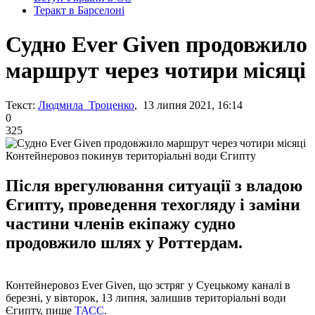
Теракт в Барселоні
Судно Ever Given продовжило
маршрут через чотири місяці
Текст:
Людмила Троценко
, 13 липня 2021, 16:14
0
325
Контейнеровоз покинув територіальні води Єгипту
Після врегулювання ситуації з владою
Єгипту, проведення техогляду і заміни
частини членів екіпажу судно
продовжило шлях у Роттердам.
Контейнеровоз Ever Given, що зстряг у Суецькому каналі в
березні, у вівторок, 13 липня, залишив територіальні води
Єгипту, пише
ТАСС
.