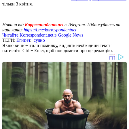
тільки 3 квітня.
Новини від
Корреспондент.net
в Telegram. Підписуйтесь на
наш канал
https://t.me/korrespondentnet
Читайте Korrespondent.net в Google News
ТЕГИ:
Египет
,
судно
Якщо ви помітили помилку, виділіть необхідний текст і
натисніть Ctrl + Enter, щоб повідомити про це редакцію.