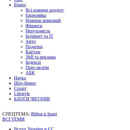
Бізнес
Всі новини розділу
Економіка
Новини компаній
Фінанси
Нерухомість
Інтернет та IT
Авто
Податки
Кар'єра
ЗМІ та реклама
Індекси
Прес-релізи
АБК
Наука
Шоу-бізнес
Спорт
Lifestyle
БЛОГИ ЧИТАЧІВ
СПЕЦТЕМА:
Війна в Ірані
ВСІ ТЕМИ
Вступ України в ЄС