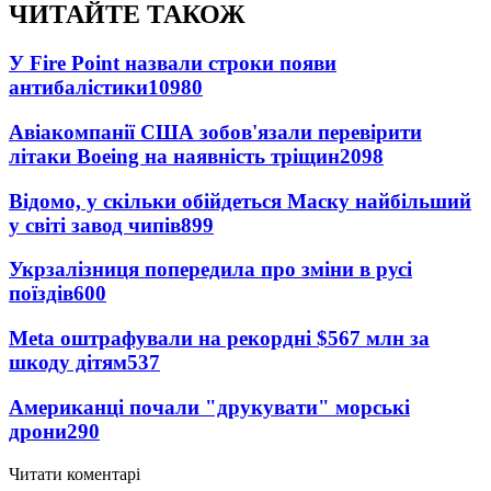
ЧИТАЙТЕ ТАКОЖ
У Fire Point назвали строки появи
антибалістики
10980
Авіакомпанії США зобов'язали перевірити
літаки Boeing на наявність тріщин
2098
Відомо, у скільки обійдеться Маску найбільший
у світі завод чипів
899
Укрзалізниця попередила про зміни в русі
поїздів
600
Meta оштрафували на рекордні $567 млн за
шкоду дітям
537
Американці почали "друкувати" морські
дрони
290
Читати коментарі