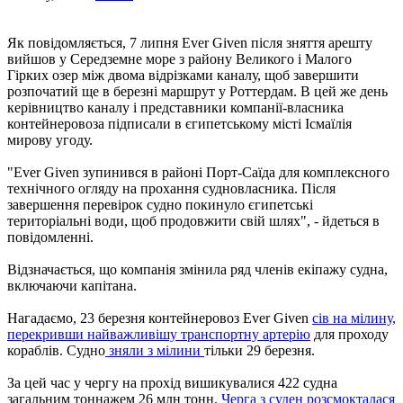
Як повідомляється, 7 липня Ever Given після зняття арешту
вийшов у Середземне море з району Великого і Малого
Гірких озер між двома відрізками каналу, щоб завершити
розпочатий ще в березні маршрут у Роттердам. В цей же день
керівництво каналу і представники компанії-власника
контейнеровоза підписали в єгипетському місті Ісмаїлія
мирову угоду.
"Ever Given зупинився в районі Порт-Саїда для комплексного
технічного огляду на прохання судновласника. Після
завершення перевірок судно покинуло єгипетські
територіальні води, щоб продовжити свій шлях", - йдеться в
повідомленні.
Відзначається, що компанія змінила ряд членів екіпажу судна,
включаючи капітана.
Нагадаємо, 23 березня контейнеровоз Ever Given
сів на мілину,
перекривши найважливішу транспортну артерію
для проходу
кораблів. Судно
зняли з мілини
тільки 29 березня.
За цей час у чергу на прохід вишикувалися 422 судна
загальним тоннажем 26 млн тонн.
Черга з суден розсмокталася