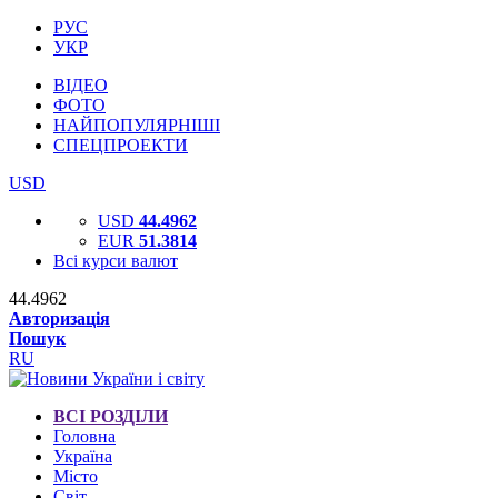
РУС
УКР
ВІДЕО
ФОТО
НАЙПОПУЛЯРНІШІ
СПЕЦПРОЕКТИ
USD
USD
44.4962
EUR
51.3814
Всі курси валют
44.4962
Авторизація
Пошук
RU
ВСІ РОЗДІЛИ
Головна
Україна
Місто
Світ