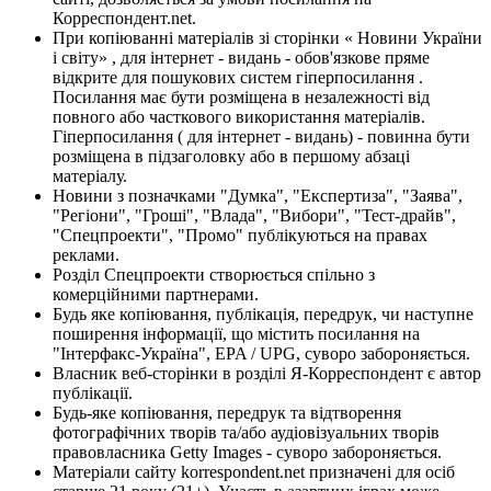
Корреспондент.net.
При копіюванні матеріалів зі сторінки « Новини України
і світу» , для інтернет - видань - обов'язкове пряме
відкрите для пошукових систем гіперпосилання .
Посилання має бути розміщена в незалежності від
повного або часткового використання матеріалів.
Гіперпосилання ( для інтернет - видань) - повинна бути
розміщена в підзаголовку або в першому абзаці
матеріалу.
Новини з позначками "Думка", "Експертиза", "Заява",
"Регіони", "Гроші", "Влада", "Вибори", "Тест-драйв",
"Спецпроекти", "Промо" публікуються на правах
реклами.
Розділ Спецпроекти створюється спільно з
комерційними партнерами.
Будь яке копіювання, публікація, передрук, чи наступне
поширення інформації, що містить посилання на
"Інтерфакс-Україна", EPA / UPG, суворо забороняється.
Власник веб-сторінки в розділі Я-Корреспондент є автор
публікації.
Будь-яке копіювання, передрук та відтворення
фотографічних творів та/або аудіовізуальних творів
правовласника Getty Images - суворо забороняється.
Матеріали сайту korrespondent.net призначені для осіб