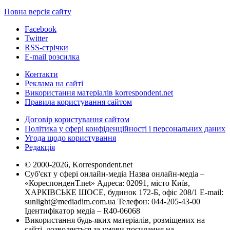
Повна версія сайту
Facebook
Twitter
RSS-стрічки
E-mail розсилка
Контакти
Реклама на сайті
Використання матеріалів korrespondent.net
Правила користування сайтом
Договір користування сайтом
Політика у сфері конфіденційності і персональних даних
Угода щодо користування
Редакція
© 2000-2026, Korrespondent.net
Суб'єкт у сфері онлайн-медіа Назва онлайн-медіа –
«КореспонденТ.net» Адреса: 02091, місто Київ,
ХАРКІВСЬКЕ ШОСЕ, будинок 172-Б, офіс 208/1 E-mail:
sunlight@mediadim.com.ua
Телефон: 044-205-43-00
Ідентифікатор медіа – R40-06068
Використання будь-яких матеріалів, розміщених на
сайті, дозволяється за умови посилання на