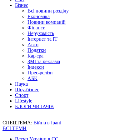
Бізнес
Всі новини розділу
Економіка
Новини компаній
Фінанси
Нерухомість
Інтернет та IT
Авто
Податки
Кар'єра
ЗМІ та реклама
Індекси
Прес-релізи
АБК
Наука
Шоу-бізнес
Спорт
Lifestyle
БЛОГИ ЧИТАЧІВ
СПЕЦТЕМА:
Війна в Ірані
ВСІ ТЕМИ
Вступ України в ЄС