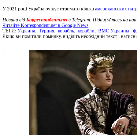
У 2021 році Україна очікує отримати кілька
американських патр
Новини від
Корреспондент.net
в Telegram. Підписуйтесь на на
Читайте Korrespondent.net в Google News
ТЕГИ:
Украина
,
Турция
,
корабль
,
корабли
,
ВМС Украины
,
ф
Якщо ви помітили помилку, виділіть необхідний текст і натисніт