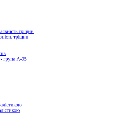
вність тріщин
пів
- група А-95
балістикою