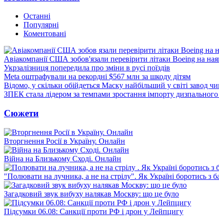
Останні
Популярні
Коментовані
Авіакомпанії США зобов'язали перевірити літаки Boeing на ная
Укрзалізниця попередила про зміни в русі поїздів
Meta оштрафували на рекордні $567 млн за шкоду дітям
Відомо, у скільки обійдеться Маску найбільший у світі завод чи
ЗПЕК стала лідером за темпами зростання імпорту дизпального 
Сюжети
Вторгнення Росії в Україну. Онлайн
Війна на Близькому Сході. Онлайн
"Полювати на лучника, а не на стрілу". Як Україні боротись з 
Загадковий звук вибуху налякав Москву: що це було
Підсумки 06.08: Санкції проти РФ і дрон у Лейпцигу