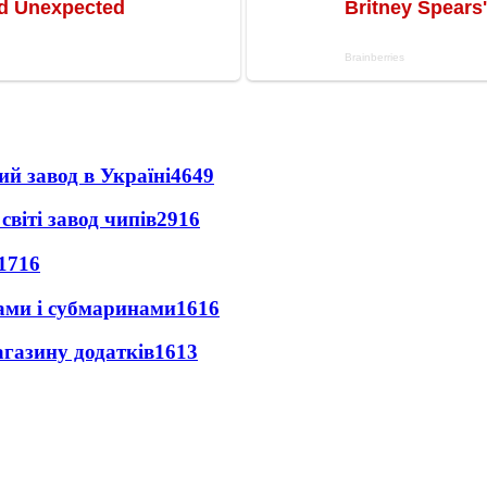
ий завод в Україні
4649
світі завод чипів
2916
1716
ами і субмаринами
1616
агазину додатків
1613