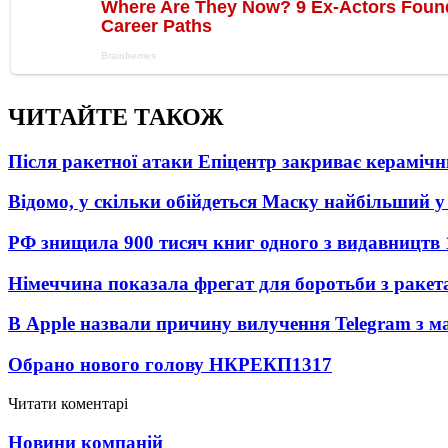
ЧИТАЙТЕ ТАКОЖ
Після ракетної атаки Епіцентр закриває керамічн
Відомо, у скільки обійдеться Маску найбільший у 
РФ знищила 900 тисяч книг одного з видавництв
Німеччина показала фрегат для боротьби з ракет
В Apple назвали причину вилучення Telegram з м
Обрано нового голову НКРЕКП
1317
Читати коментарі
Новини компаній