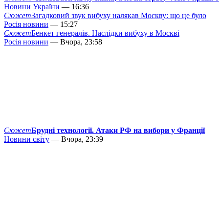
Новини України
— 16:36
Сюжет
Загадковий звук вибуху налякав Москву: що це було
Росія новини
— 15:27
Сюжет
Бенкет генералів. Наслідки вибуху в Москві
Росія новини
— Вчора, 23:58
Сюжет
Брудні технології. Атаки РФ на вибори у Франції
Новини світу
— Вчора, 23:39