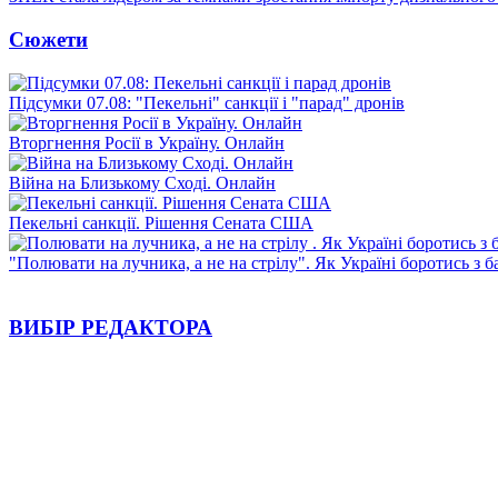
Сюжети
Підсумки 07.08: "Пекельні" санкції і "парад" дронів
Вторгнення Росії в Україну. Онлайн
Війна на Близькому Сході. Онлайн
Пекельні санкції. Рішення Сената США
"Полювати на лучника, а не на стрілу". Як Україні боротись з 
ВИБІР РЕДАКТОРА