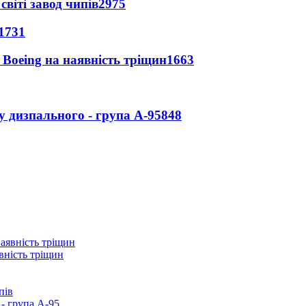
світі завод чипів
2975
1731
 Boeing на наявність тріщин
1663
у дизпального - група А-95
848
вність тріщин
пів
- група А-95