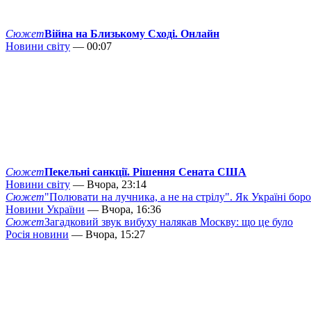
Сюжет
Війна на Близькому Сході. Онлайн
Новини світу
— 00:07
Сюжет
Пекельні санкції. Рішення Сената США
Новини світу
— Вчора, 23:14
Сюжет
"Полювати на лучника, а не на стрілу". Як Україні бор
Новини України
— Вчора, 16:36
Сюжет
Загадковий звук вибуху налякав Москву: що це було
Росія новини
— Вчора, 15:27