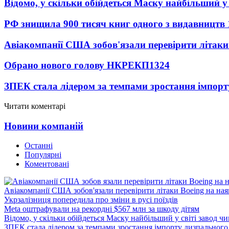
Відомо, у скільки обійдеться Маску найбільший у 
РФ знищила 900 тисяч книг одного з видавництв
Авіакомпанії США зобов'язали перевірити літаки
Обрано нового голову НКРЕКП
1324
ЗПЕК стала лідером за темпами зростання імпорт
Читати коментарі
Новини компаній
Останні
Популярні
Коментовані
Авіакомпанії США зобов'язали перевірити літаки Boeing на ная
Укрзалізниця попередила про зміни в русі поїздів
Meta оштрафували на рекордні $567 млн за шкоду дітям
Відомо, у скільки обійдеться Маску найбільший у світі завод чи
ЗПЕК стала лідером за темпами зростання імпорту дизпального 