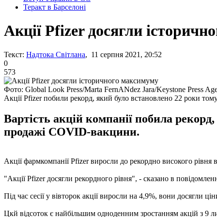
Теракт в Барселоні
Акції Pfizer досягли історич
Текст:
Надтока Світлана
, 11 серпня 2021, 20:52
0
573
Фото: Global Look Press/Marta FernANdez Jara/Keystone Press Ag
Акції Pfizer побили рекорд, який було встановлено 22 роки том
Вартість акцій компанії побила рекорд
продажі COVID-вакцини.
Акції фармкомпанії Pfizer виросли до рекордно високого рівня 
"Акції Pfizer досягли рекордного рівня", - сказано в повідомленн
Під час сесії у вівторок акції виросли на 4,9%, вони досягли ці
Цкй відсоток є найбільшим одноденним зростанням акцій з 9 ли