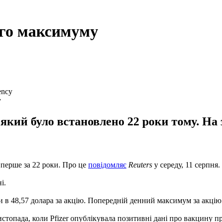
ного максимуму
ency
у
, який було встановлено 22 роки тому. Н
вперше за 22 роки. Про це
повідомляє
Reuters
у середу, 11 серпня.
і.
ни в 48,57 долара за акцію. Попередній денний максимум за акцію P
стопада, коли Pfizer опублікувала позитивні дані про вакцину пр