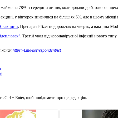
 майже на 78% із середини липня, коли додали до базового індекс
 вакцині, у вівторок знизилися на більш як 5%, але в цьому міся
D-вакцини
. Препарат Pfizer подорожчав на чверть, а вакцина Mod
підсилювач"
. Третій укол від коронавірусної інфекції нового ти
ш канал
https://t.me/korrespondentnet
9
ні
ь Ctrl + Enter, щоб повідомити про це редакцію.