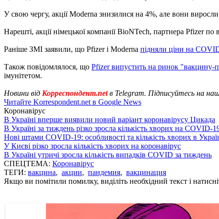
У свою чергу, акції Moderna знизилися на 4%, але вони виросли
Нарешті, акції німецької компанії BioNTech, партнера Pfizer по
Раніше ЗМІ заявили, що Pfizer і Moderna
підняли ціни на COVI
Також повідомлялося, що
Pfizer випустить на ринок "вакцину-
імунітетом.
Новини від
Корреспондент.net
в Telegram. Підписуйтесь на на
Читайте Korrespondent.net в Google News
Коронавірус
В Україні вперше виявили новий варіант коронавірусу Цикада
В Україні за тиждень різко зросла кількість хворих на COVID-1
Нові штами COVID-19: особливості та кількість хворих в Украї
У Києві різко зросла кількість хворих на коронавірус
В Україні утричі зросла кількість випадків COVID за тиждень
СПЕЦТЕМА:
Коронавірус
ТЕГИ:
вакцина
,
акции
,
пандемия
,
вакцинация
Якщо ви помітили помилку, виділіть необхідний текст і натисніт