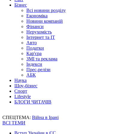
Бізнес
Всі новини розділу
Економіка
Новини компаній
Фінанси
Нерухомість
Інтернет та IT
Авто
Податки
Кар'єра
ЗМІ та реклама
Індекси
Прес-релізи
АБК
Наука
Шоу-бізнес
Спорт
Lifestyle
БЛОГИ ЧИТАЧІВ
СПЕЦТЕМА:
Війна в Ірані
ВСІ ТЕМИ
Вступ України в ЄС