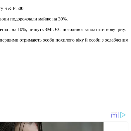
у S & P 500.
ці вони подорожчали майже на 30%.
erna - на 10%, пишуть ЗМІ. ЄС погодився заплатити нову ціну.
пу першими отримають особи похилого віку й особи з ослабленим