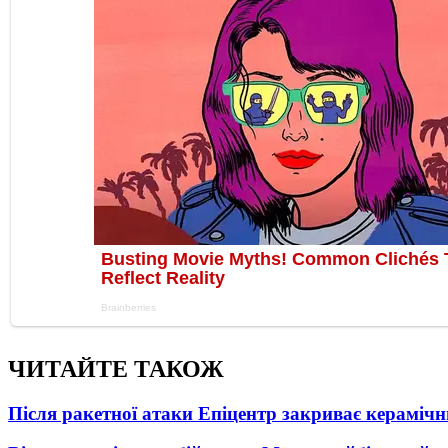
ЧИТАЙТЕ ТАКОЖ
Після ракетної атаки Епіцентр закриває керамічн