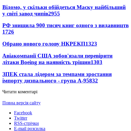
Відомо, у скільки обійдеться Маску найбільший
у світі завод чипів
2955
РФ знищила 900 тисяч книг одного з видавництв
1726
Обрано нового голову НКРЕКП
1323
Авіакомпанії США зобов'язали перевірити
літаки Boeing на наявність тріщин
1303
ЗПЕК стала лідером за темпами зростання
імпорту дизпального - група А-95
832
Читати коментарі
Повна версія сайту
Facebook
Twitter
RSS-стрічки
E-mail розсилка