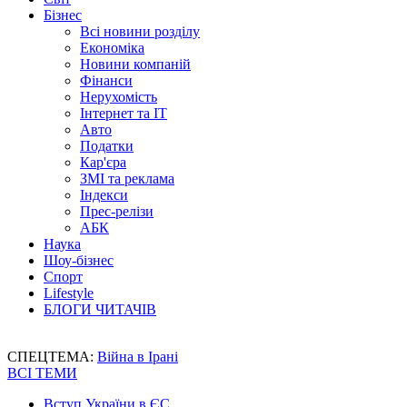
Бізнес
Всі новини розділу
Економіка
Новини компаній
Фінанси
Нерухомість
Інтернет та IT
Авто
Податки
Кар'єра
ЗМІ та реклама
Індекси
Прес-релізи
АБК
Наука
Шоу-бізнес
Спорт
Lifestyle
БЛОГИ ЧИТАЧІВ
СПЕЦТЕМА:
Війна в Ірані
ВСІ ТЕМИ
Вступ України в ЄС