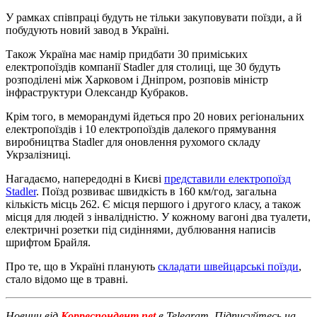
У рамках співпраці будуть не тільки закуповувати поїзди, а й
побудують новий завод в Україні.
Також Україна має намір придбати 30 приміських
електропоїздів компанії Stadler для столиці, ще 30 будуть
розподілені між Харковом і Дніпром, розповів міністр
інфраструктури Олександр Кубраков.
Крім того, в меморандумі йдеться про 20 нових регіональних
електропоїздів і 10 електропоїздів далекого прямування
виробництва Stadler для оновлення рухомого складу
Укрзалізниці.
Нагадаємо, напередодні в Києві
представили електропоїзд
Stadler
. Поїзд розвиває швидкість в 160 км/год, загальна
кількість місць 262. Є місця першого і другого класу, а також
місця для людей з інвалідністю. У кожному вагоні два туалети,
електричні розетки під сидіннями, дублювання написів
шрифтом Брайля.
Про те, що в Україні планують
складати швейцарські поїзди
,
стало відомо ще в травні.
Новини від
Корреспондент.net
в Telegram. Підписуйтесь на