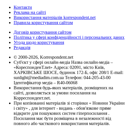
Контакти
Реклама на сайті
Використання матеріалів korrespondent.net
Правила користування сайтом
Договір користування сайтом
Політика у сфері конфіденційності і персональних даних
Угода щодо користування
Редакція
© 2000-2026, Korrespondent.net
Суб'єкт у сфері онлайн-медіа Назва онлайн-медіа –
«КореспонденТ.net» Адреса: 02091, місто Київ,
ХАРКІВСЬКЕ ШОСЕ, будинок 172-Б, офіс 208/1 E-mail:
sunlight@mediadim.com.ua
Телефон: 044-205-43-00
Ідентифікатор медіа – R40-06068
Використання будь-яких матеріалів, розміщених на
сайті, дозволяється за умови посилання на
Корреспондент.net.
При копіюванні матеріалів зі сторінки « Новини України
і світу» , для інтернет - видань - обов'язкове пряме
відкрите для пошукових систем гіперпосилання .
Посилання має бути розміщена в незалежності від
повного або часткового використання матеріалів.