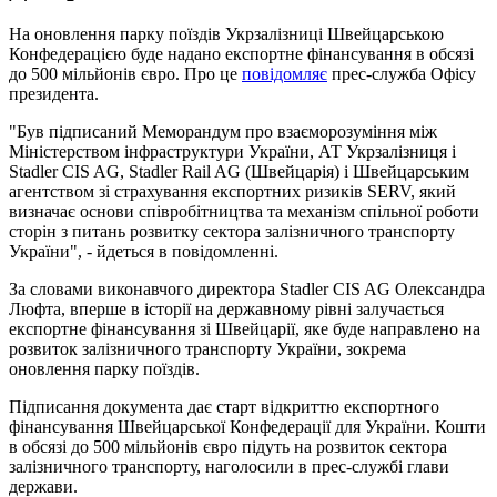
На оновлення парку поїздів Укрзалізниці Швейцарською
Конфедерацією буде надано експортне фінансування в обсязі
до 500 мільйонів євро. Про це
повідомляє
прес-служба Офісу
президента.
"Був підписаний Меморандум про взаєморозуміння між
Міністерством інфраструктури України, АТ Укрзалізниця і
Stadler CIS AG, Stadler Rail AG (Швейцарія) і Швейцарським
агентством зі страхування експортних ризиків SERV, який
визначає основи співробітництва та механізм спільної роботи
сторін з питань розвитку сектора залізничного транспорту
України", - йдеться в повідомленні.
За словами виконавчого директора Stadler CIS AG Олександра
Люфта, вперше в історії на державному рівні залучається
експортне фінансування зі Швейцарії, яке буде направлено на
розвиток залізничного транспорту України, зокрема
оновлення парку поїздів.
Підписання документа дає старт відкриттю експортного
фінансування Швейцарської Конфедерації для України. Кошти
в обсязі до 500 мільйонів євро підуть на розвиток сектора
залізничного транспорту, наголосили в прес-службі глави
держави.