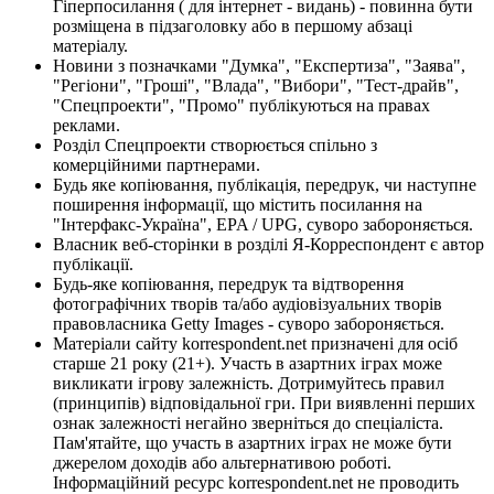
Гіперпосилання ( для інтернет - видань) - повинна бути
розміщена в підзаголовку або в першому абзаці
матеріалу.
Новини з позначками "Думка", "Експертиза", "Заява",
"Регіони", "Гроші", "Влада", "Вибори", "Тест-драйв",
"Спецпроекти", "Промо" публікуються на правах
реклами.
Розділ Спецпроекти створюється спільно з
комерційними партнерами.
Будь яке копіювання, публікація, передрук, чи наступне
поширення інформації, що містить посилання на
"Інтерфакс-Україна", EPA / UPG, суворо забороняється.
Власник веб-сторінки в розділі Я-Корреспондент є автор
публікації.
Будь-яке копіювання, передрук та відтворення
фотографічних творів та/або аудіовізуальних творів
правовласника Getty Images - суворо забороняється.
Матеріали сайту korrespondent.net призначені для осіб
старше 21 року (21+). Участь в азартних іграх може
викликати ігрову залежність. Дотримуйтесь правил
(принципів) відповідальної гри. При виявленні перших
ознак залежності негайно зверніться до спеціаліста.
Пам'ятайте, що участь в азартних іграх не може бути
джерелом доходів або альтернативою роботі.
Інформаційний ресурс korrespondent.net не проводить