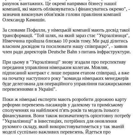
рахунок вантажних. Це окремі напрямки бізнесу нашої
компанії, які мають обліковуватись і фінансуватись окремо", -
зазначив виконувач обов'язків голови правління компанії
Олександр Камишін.
За словами Пофалли, у німецькій компанії мають досвід такої
трансформації. "Той шлях, на який зараз стає "Укрзалізниця",
Німеччина пройшла близько 10 років тому. Ми раді ділитись
власним досвідом та посилювати нашу співпрацю", - заявив
член ради директорів Deutsche Bahn з питань інфраструктури.
При цьому в "Укрзалізниці" знову згадали про перспективу
передання управління німецьким колегам. Мовляв,
підписаний контракт є лише першим етапом співпраці, а вже
на початку наступного року "команда німецьких менеджерів
буде делегована для операційного управління пасажирськими
перевезеннями в Україні".
Поки ж німецькі експерти мають розробити дорожню карту
реформи перевезень пасажирів у далекому та приміському
сполученнях на найближчі п'ять років та модель їхнього
фінансування. Вони також визначатимуть орієнтовну потребу
"Укрзалізниці" в інвестиціях, потрібних для оновлення
рухомого складу, який використовуватиметься у так званій
моделі суспільно важливих перевезень. Йдеться про