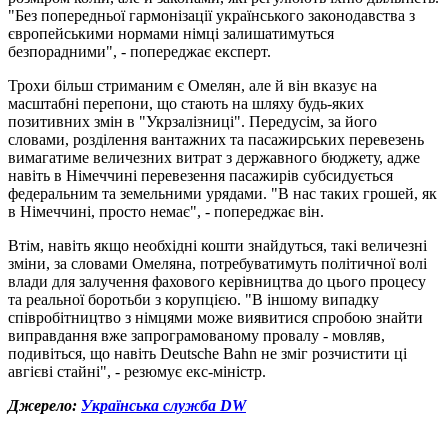
"Без попередньої гармонізації українського законодавства з
європейськими нормами німці залишатимуться
безпорадними", - попереджає експерт.
Трохи більш стриманим є Омелян, але й він вказує на
масштабні перепони, що стають на шляху будь-яких
позитивних змін в "Укрзалізниці". Передусім, за його
словами, розділення вантажних та пасажирських перевезень
вимагатиме величезних витрат з державного бюджету, адже
навіть в Німеччині перевезення пасажирів субсидується
федеральним та земельними урядами. "В нас таких грошей, як
в Німеччині, просто немає", - попереджає він.
Втім, навіть якщо необхідні кошти знайдуться, такі величезні
зміни, за словами Омеляна, потребуватимуть політичної волі
влади для залучення фахового керівництва до цього процесу
та реальної боротьби з корупцією. "В іншому випадку
співробітництво з німцями може виявитися спробою знайти
виправдання вже запрограмованому провалу - мовляв,
подивіться, що навіть Deutsche Bahn не зміг розчистити ці
авгієві стайні", - резюмує екс-міністр.
Джерело:
Українська служба DW