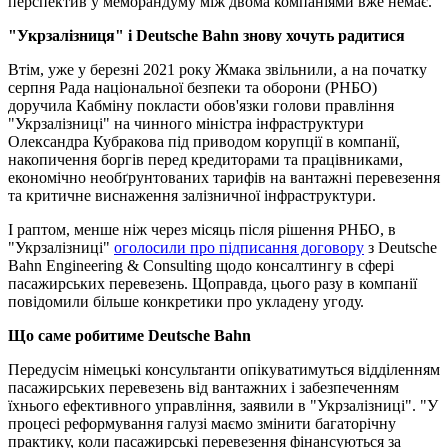
перспектив у меморандуму між двома компаніями вже немає.
"Укрзалізниця" і Deutsche Bahn знову хочуть радитися
Втім, уже у березні 2021 року Жмака звільнили, а на початку
серпня Рада національної безпеки та оборони (РНБО)
доручила Кабміну покласти обов'язки голови правління
"Укрзалізниці" на чинного міністра інфраструктури
Олександра Кубракова під приводом корупції в компанії,
накопичення боргів перед кредиторами та працівниками,
економічно необґрунтованих тарифів на вантажні перевезення
та критичне виснаження залізничної інфраструктури.
І раптом, менше ніж через місяць після рішення РНБО, в
"Укрзалізниці"
оголосили про підписання договору
з Deutsche
Bahn Engineering & Consulting щодо консалтингу в сфері
пасажирських перевезень. Щоправда, цього разу в компанії
повідомили більше конкретики про укладену угоду.
Що саме робитиме Deutsche Bahn
Передусім німецькі консультанти опікуватимуться відділенням
пасажирських перевезень від вантажних і забезпеченням
їхнього ефективного управління, заявили в "Укрзалізниці". "У
процесі реформування галузі маємо змінити багаторічну
практику, коли пасажирські перевезення фінансуються за