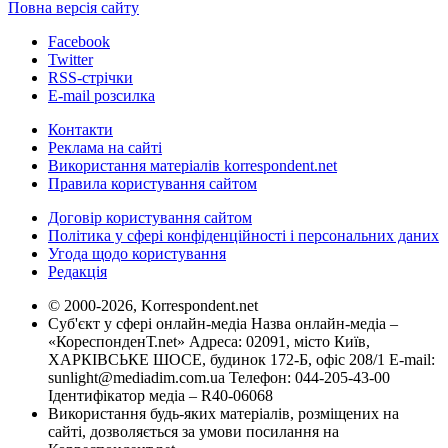
Повна версія сайту
Facebook
Twitter
RSS-стрічки
E-mail розсилка
Контакти
Реклама на сайті
Використання матеріалів korrespondent.net
Правила користування сайтом
Договір користування сайтом
Політика у сфері конфіденційності і персональних даних
Угода щодо користування
Редакція
© 2000-2026, Korrespondent.net
Суб'єкт у сфері онлайн-медіа Назва онлайн-медіа –
«КореспонденТ.net» Адреса: 02091, місто Київ,
ХАРКІВСЬКЕ ШОСЕ, будинок 172-Б, офіс 208/1 E-mail:
sunlight@mediadim.com.ua
Телефон: 044-205-43-00
Ідентифікатор медіа – R40-06068
Використання будь-яких матеріалів, розміщених на
сайті, дозволяється за умови посилання на