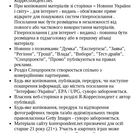
Корреспондент.net.
При копіюванні матеріалів зі сторінки « Новини України
і світу» , для інтернет - видань - обов'язкове пряме
відкрите для пошукових систем гіперпосилання .
Посилання має бути розміщена в незалежності від
повного або часткового використання матеріалів.
Гіперпосилання ( для інтернет - видань) - повинна бути
розміщена в підзаголовку або в першому абзаці
матеріалу.
Новини з позначками "Думка", "Експертиза", "Заява",
"Регіони", "Гроші", "Влада", "Вибори", "Тест-драйв",
"Спецпроекти", "Промо" публікуються на правах
реклами.
Розділ Спецпроекти створюється спільно з
комерційними партнерами.
Будь яке копіювання, публікація, передрук, чи наступне
поширення інформації, що містить посилання на
"Інтерфакс-Україна", EPA / UPG, суворо забороняється.
Власник веб-сторінки в розділі Я-Корреспондент є автор
публікації.
Будь-яке копіювання, передрук та відтворення
фотографічних творів та/або аудіовізуальних творів
правовласника Getty Images - суворо забороняється.
Матеріали сайту korrespondent.net призначені для осіб
старше 21 року (21+). Участь в азартних іграх може