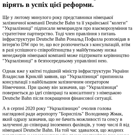
вірять в успіх цієї реформи.
Ще у лютому минулого року представники німецької
залізничної компанії Deutsche Bahn та її української "колеги"
"Укрзалізниці" підписали меморандум про взаєморозуміння та
стратегічне партнерство. Тоді член правління з питань
інфраструктури Deutsche Bahn Рональд Пофалла розповідав в
інтерв'ю DW про те, що все розпочнеться з консультацій, втім
в разі успішного співробітництва у майбутньому низка
менеджерів німецької компанії може підтримати керівництво
"Укрзалізниці" в безпосередньому управлінні нею.
Однак вже у квітні тодішній міністр інфраструктури України
Владислав Криклій заявив, що "Укрзалізниця" припинила
консультації з найбільшим залізничним оператором
Німеччини. При цьому він зазначив, що "Укрзалізниця"
повернеться до ідеї співпраці та консалтингу з німецькою
Deutsche Bahn після покращення фінансової ситуації.
А в серпні 2020 року "Укрзалізницю" очолив голова
наглядової ради аеропорту "Бориспіль" Володимир Жмак,
який одразу зазначив, що не бачить можливості та сенсу в
залученні до співпраці іноземних фахівців, у тому числі й від
німецької Deutsche Bahn. На той час здавалося, що жодних