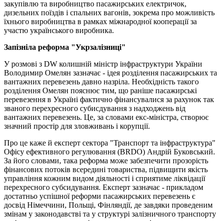
закупівлю та виробництво пасажирських електричок,
дизельних поїздів і спальних вагонів, зокрема про можливість
їхнього виробництва в рамках міжнародної кооперації за
участю українського виробника.
Запізніла реформа "Укрзалізниці"
У розмові з DW колишній міністр інфраструктури України
Володимир Омелян зазначає - ідея розділення пасажирських та
вантажних перевезень давно назріла. Необхідність такого
розділення Омелян пояснює тим, що раніше пасажирські
перевезення в Україні фактично фінансувалися за рахунок так
званого перехресного субисдування з надходжень від
вантажних перевезень. Це, за словами екс-міністра, створює
значний простір для зловживань і корупції.
Про це каже й експерт сектора "Транспорт та інфраструктура"
Офісу ефективного регулювання (BRDO) Андрій Буковський.
За його словами, така реформа може забезпечити прозорість
фінансових потоків всередині товариства, підвищити якість
управління кожним видом діяльності і сприятиме ліквідації
перехресного субсидування. Експерт зазначає - прикладом
достатньо успішної реформи пасажирських перевезень є
досвід Німеччини, Польщі, Фінляндії, де завдяки проведеним
змінам у законодавстві та у структурі залізничного транспорту