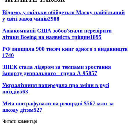
Відомо, у скільки обійдеться Маску найбільший
у світі завод чипів
2988
Авіакомпанії США зобов'язали перевірити
літаки Boeing на наявність тріщин
1895
РФ знищила 900 тисяч книг одного з видавництв
1740
ЗПЕК стала лідером за темпами зростання
імпорту дизпального - група А-95
857
Укрзалізниця попередила про зміни в русі
поїздів
563
Meta оштрафували на рекордні $567 млн за
шкоду дітям
527
Читати коментарі