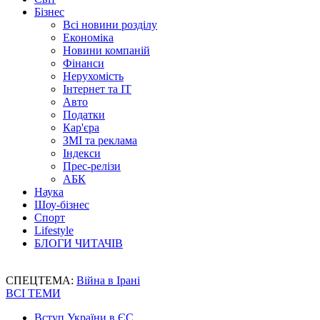
Бізнес
Всі новини розділу
Економіка
Новини компаній
Фінанси
Нерухомість
Інтернет та IT
Авто
Податки
Кар'єра
ЗМІ та реклама
Індекси
Прес-релізи
АБК
Наука
Шоу-бізнес
Спорт
Lifestyle
БЛОГИ ЧИТАЧІВ
СПЕЦТЕМА:
Війна в Ірані
ВСІ ТЕМИ
Вступ України в ЄС