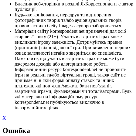
Власник веб-сторінки в розділі Я-Корреспондент є автор
публікації.
Будь-яке копіювання, передрук та відтворення
фотографічних творів та/або аудіовізуальних творів
правовласника Getty Images - суворо забороняється.
Матеріали сайту korrespondent.net призначені для осіб
старше 21 року (21+). Участь в азартних іграх може
викликати ігрову залежність. Дотримуйтесь правил
(принципів) відповідальної гри. При виявленні перших
ознак залежності негайно зверніться до спеціаліста.
Пам'ятайте, що участь в азартних іграх не може бути
джерелом доходів або альтернативою роботі.
Інформаційний ресурс korrespondent.net не проводить
ігри на реальні та/або віртуальні гроші, також сайт не
приймає ні в якій формі оплату ставок та інших
платежів, які пов’язані/можуть бути пов’язані з
азартними іграми, букмекерами чи тоталізаторами. Будь-
які матеріали на інформаційному ресурсі
korrespondent.net публікуються виключно в
інформаційних цілях.
X
Ошибка