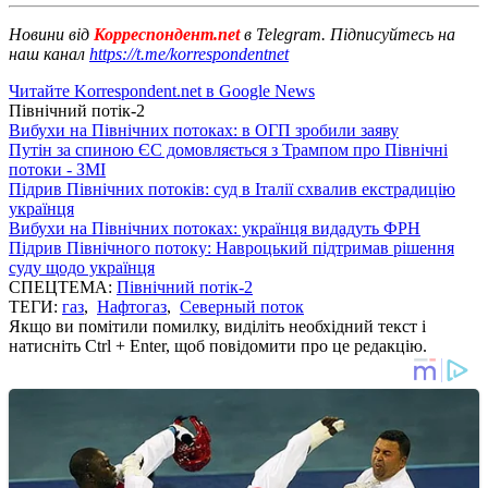
Новини від
Корреспондент.net
в Telegram. Підписуйтесь на
наш канал
https://t.me/korrespondentnet
Читайте Korrespondent.net в Google News
Північний потік-2
Вибухи на Північних потоках: в ОГП зробили заяву
Путін за спиною ЄС домовляється з Трампом про Північні
потоки - ЗМІ
Підрив Північних потоків: суд в Італії схвалив екстрадицію
українця
Вибухи на Північних потоках: українця видадуть ФРН
Підрив Північного потоку: Навроцький підтримав рішення
суду щодо українця
СПЕЦТЕМА:
Північний потік-2
ТЕГИ:
газ
,
Нафтогаз
,
Северный поток
Якщо ви помітили помилку, виділіть необхідний текст і
натисніть Ctrl + Enter, щоб повідомити про це редакцію.