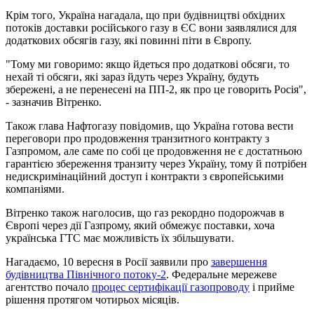
Крім того, Україна нагадала, що при будівництві обхідних
потоків доставки російського газу в ЄС вони заявлялися для
додаткових обсягів газу, які повинні піти в Європу.
"Тому ми говоримо: якщо йдеться про додаткові обсяги, то
нехай ті обсяги, які зараз йдуть через Україну, будуть
збережені, а не перенесені на ПП-2, як про це говорить Росія",
- зазначив Вітренко.
Також глава Нафтогазу повідомив, що Україна готова вести
переговори про продовження транзитного контракту з
Газпромом, але саме по собі це продовження не є достатньою
гарантією збереження транзиту через Україну, тому й потрібен
недискримінаційний доступ і контракти з європейськими
компаніями.
Вітренко також наголосив, що газ рекордно подорожчав в
Європі через дії Газпрому, який обмежує поставки, хоча
українська ГТС має можливість їх збільшувати.
Нагадаємо, 10 вересня в Росії заявили про
завершення
будівництва Північного потоку-2
. Федеральне мережеве
агентство почало
процес сертифікації газопроводу
і прийме
рішення протягом чотирьох місяців.