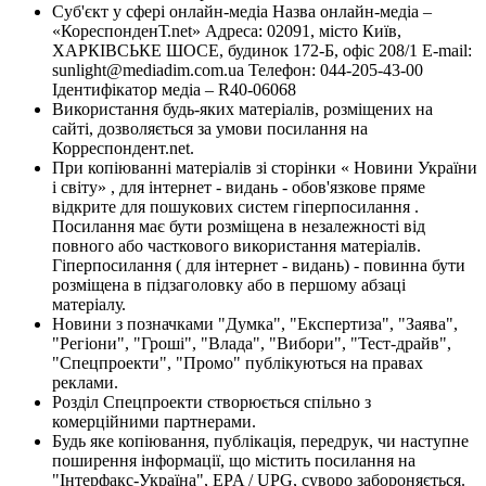
Суб'єкт у сфері онлайн-медіа Назва онлайн-медіа –
«КореспонденТ.net» Адреса: 02091, місто Київ,
ХАРКІВСЬКЕ ШОСЕ, будинок 172-Б, офіс 208/1 E-mail:
sunlight@mediadim.com.ua
Телефон: 044-205-43-00
Ідентифікатор медіа – R40-06068
Використання будь-яких матеріалів, розміщених на
сайті, дозволяється за умови посилання на
Корреспондент.net.
При копіюванні матеріалів зі сторінки « Новини України
і світу» , для інтернет - видань - обов'язкове пряме
відкрите для пошукових систем гіперпосилання .
Посилання має бути розміщена в незалежності від
повного або часткового використання матеріалів.
Гіперпосилання ( для інтернет - видань) - повинна бути
розміщена в підзаголовку або в першому абзаці
матеріалу.
Новини з позначками "Думка", "Експертиза", "Заява",
"Регіони", "Гроші", "Влада", "Вибори", "Тест-драйв",
"Спецпроекти", "Промо" публікуються на правах
реклами.
Розділ Спецпроекти створюється спільно з
комерційними партнерами.
Будь яке копіювання, публікація, передрук, чи наступне
поширення інформації, що містить посилання на
"Інтерфакс-Україна", EPA / UPG, суворо забороняється.