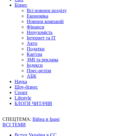
Бізнес
Всі новини розділу
Економіка
Новини компаній
Фінанси
Нерухомість
Інтернет та IT
Авто
Податки
Кар'єра
ЗМІ та реклама
Індекси
Прес-релізи
АБК
Наука
Шоу-бізнес
Спорт
Lifestyle
БЛОГИ ЧИТАЧІВ
СПЕЦТЕМА:
Війна в Ірані
ВСІ ТЕМИ
Вступ України в ЄС