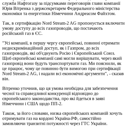
служба Нафтогазу за підсумками переговорів глави компанії
Юрія Вітренка з держсекретарем Федерального міністерства
економіки та енергетики Німеччини Андреасом Файхтом.
Так, в сертифікацію Nord Stream-2 AG пропонується включити
умову доступу до всіх газопроводів, що постачають
російський газ в ЄС.
"Усі компанії, в першу чергу європейські, повинні отримати
недискримінаційний доступ, як і Газпром, до всіх
газопроводів, які об'єднують Росію і Європейський Союз.
Щоб європейські компанії самі могли вирішувати, через який
газопровід вони будуть транспортувати газ. Ми пояснили, як
це працює, чому це повинно бути вимогою при сертифікації
Nord Stream-2 AG, і надали всі економічні аргументи", - сказав
він.
Вітренко уточнив, що ця умова необхідна для забезпечення
чесної та справедливої ​​конкуренції відповідно до
європейського законодавства, про які йдеться в заяві
Німеччини і США щодо ПП-2.
Також, за його словами, низка європейських компаній хочуть
отримувати газ на кордоні Україна-РФ, самостійно
замовляючи транзитні потужності через ГТС України.