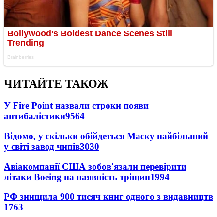
ЧИТАЙТЕ ТАКОЖ
У Fire Point назвали строки появи
антибалістики
9564
Відомо, у скільки обійдеться Маску найбільший
у світі завод чипів
3030
Авіакомпанії США зобов'язали перевірити
літаки Boeing на наявність тріщин
1994
РФ знищила 900 тисяч книг одного з видавництв
1763