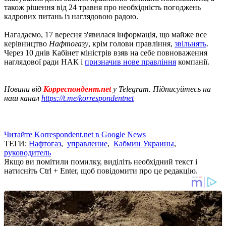
також рішення від 24 травня про необхідність погоджень
кадрових питань із наглядовою радою.
Нагадаємо, 17 вересня з'явилася інформація, що майже все
керівництво
Нафтогазу
, крім голови правління,
звільнять
.
Через 10 днів Кабінет міністрів взяв на себе повноваження
наглядової ради НАК і
призначив нове правління
компанії.
Новини від
Корреспондент.net
у Telegram. Підписуйтесь на
наш канал
https://t.me/korrespondentnet
Читайте Korrespondent.net в Google News
ТЕГИ:
Нафтогаз
,
управление
,
Кабмин Украины
,
руководитель
Якщо ви помітили помилку, виділіть необхідний текст і
натисніть Ctrl + Enter, щоб повідомити про це редакцію.