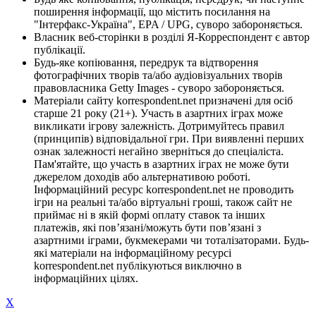
поширення інформації, що містить посилання на
"Інтерфакс-Україна", EPA / UPG, суворо забороняється.
Власник веб-сторінки в розділі Я-Корреспондент є автор
публікації.
Будь-яке копіювання, передрук та відтворення
фотографічних творів та/або аудіовізуальних творів
правовласника Getty Images - суворо забороняється.
Матеріали сайту korrespondent.net призначені для осіб
старше 21 року (21+). Участь в азартних іграх може
викликати ігрову залежність. Дотримуйтесь правил
(принципів) відповідальної гри. При виявленні перших
ознак залежності негайно зверніться до спеціаліста.
Пам'ятайте, що участь в азартних іграх не може бути
джерелом доходів або альтернативою роботі.
Інформаційний ресурс korrespondent.net не проводить
ігри на реальні та/або віртуальні гроші, також сайт не
приймає ні в якій формі оплату ставок та інших
платежів, які пов’язані/можуть бути пов’язані з
азартними іграми, букмекерами чи тоталізаторами. Будь-
які матеріали на інформаційному ресурсі
korrespondent.net публікуються виключно в
інформаційних цілях.
X