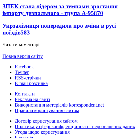
ЗПЕК стала лідером за темпами зростання
імпорту дизпального - група А-95
870
Укрзалізниця попередила про зміни в русі
поїздів
583
Читати коментарі
Повна версія сайту
Facebook
Twitter
RSS-стрічки
E-mail розсилка
Контакти
Реклама на сайті
Використання матеріалів korrespondent.net
Правила користування сайтом
Договір користування сайтом
Політика у сфері конфіденційності і персональних даних
Угода щодо користування
Редакція