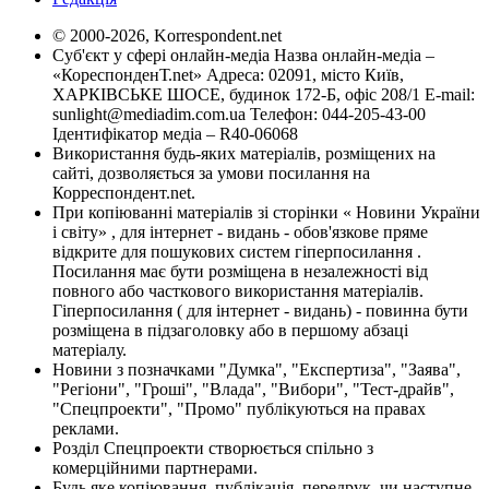
© 2000-2026, Korrespondent.net
Суб'єкт у сфері онлайн-медіа Назва онлайн-медіа –
«КореспонденТ.net» Адреса: 02091, місто Київ,
ХАРКІВСЬКЕ ШОСЕ, будинок 172-Б, офіс 208/1 E-mail:
sunlight@mediadim.com.ua
Телефон: 044-205-43-00
Ідентифікатор медіа – R40-06068
Використання будь-яких матеріалів, розміщених на
сайті, дозволяється за умови посилання на
Корреспондент.net.
При копіюванні матеріалів зі сторінки « Новини України
і світу» , для інтернет - видань - обов'язкове пряме
відкрите для пошукових систем гіперпосилання .
Посилання має бути розміщена в незалежності від
повного або часткового використання матеріалів.
Гіперпосилання ( для інтернет - видань) - повинна бути
розміщена в підзаголовку або в першому абзаці
матеріалу.
Новини з позначками "Думка", "Експертиза", "Заява",
"Регіони", "Гроші", "Влада", "Вибори", "Тест-драйв",
"Спецпроекти", "Промо" публікуються на правах
реклами.
Розділ Спецпроекти створюється спільно з
комерційними партнерами.
Будь яке копіювання, публікація, передрук, чи наступне