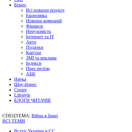
Бізнес
Всі новини розділу
Економіка
Новини компаній
Фінанси
Нерухомість
Інтернет та IT
Авто
Податки
Кар'єра
ЗМІ та реклама
Індекси
Прес-релізи
АБК
Наука
Шоу-бізнес
Спорт
Lifestyle
БЛОГИ ЧИТАЧІВ
СПЕЦТЕМА:
Війна в Ірані
ВСІ ТЕМИ
Вступ України в ЄС