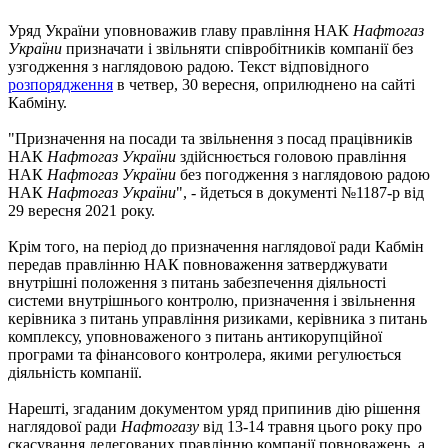
Уряд України уповноважив главу правління НАК
Нафтогаз
України
призначати і звільняти співробітників компанії без
узгодження з наглядовою радою. Текст відповідного
розпорядження
в четвер, 30 вересня, оприлюднено на сайті
Кабміну.
"Призначення на посади та звільнення з посад працівників
НАК
Нафтогаз України
здійснюється головою правління
НАК
Нафтогаз України
без погодження з наглядовою радою
НАК
Нафтогаз України
", - йдеться в документі №1187-р від
29 вересня 2021 року.
Крім того, на період до призначення наглядової ради Кабмін
передав правлінню НАК повноваження затверджувати
внутрішні положення з питань забезпечення діяльності
системи внутрішнього контролю, призначення і звільнення
керівника з питань управління ризиками, керівника з питань
комплексу, уповноваженого з питань антикорупційної
програми та фінансового контролера, якими регулюється
діяльність компанії.
Нарешті, згаданим документом уряд припинив дію рішення
наглядової ради
Нафтогазу
від 13-14 травня цього року про
скасування делегованих правлінню компанії повноважень, а