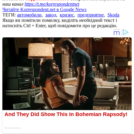
наш канал
https://t.me/korrespondentnet
Читайте Korrespondent.net в Google News
ТЕГИ:
автомобили
,
завод
,
кризис
,
предприятие
,
Skoda
Якщо ви помітили помилку, виділіть необхідний текст і
натисніть Ctrl + Enter, щоб повідомити про це редакцію.