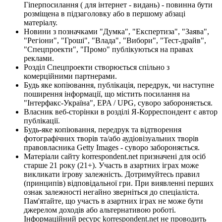
Гіперпосилання ( для інтернет - видань) - повинна бути
розміщена в підзаголовку або в першому абзаці
матеріалу.
Новини з позначками "Думка", "Експертиза", "Заява",
"Регіони", "Гроші", "Влада", "Вибори", "Тест-драйв",
"Спецпроекти", "Промо" публікуються на правах
реклами.
Розділ Спецпроекти створюється спільно з
комерційними партнерами.
Будь яке копіювання, публікація, передрук, чи наступне
поширення інформації, що містить посилання на
"Інтерфакс-Україна", EPA / UPG, суворо забороняється.
Власник веб-сторінки в розділі Я-Корреспондент є автор
публікації.
Будь-яке копіювання, передрук та відтворення
фотографічних творів та/або аудіовізуальних творів
правовласника Getty Images - суворо забороняється.
Матеріали сайту korrespondent.net призначені для осіб
старше 21 року (21+). Участь в азартних іграх може
викликати ігрову залежність. Дотримуйтесь правил
(принципів) відповідальної гри. При виявленні перших
ознак залежності негайно зверніться до спеціаліста.
Пам'ятайте, що участь в азартних іграх не може бути
джерелом доходів або альтернативою роботі.
Інформаційний ресурс korrespondent.net не проводить