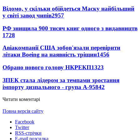
Відомо, у скільки обійдеться Маску найбільший
у світі завод чипів
2957
РФ знищила 900 тисяч книг одного з видавництв
1728
Авіакомпанії США зобов'язали перевірити
літаки Boeing на наявність тріщин
1456
Обрано нового голову НКРЕКП
1323
ЗПЕК стала лідером за темпами зростання
імпорту дизпального - група А-95
842
Читати коментарі
Повна версія сайту
Facebook
Twitter
RSS-стрічки
E-mail розсилка