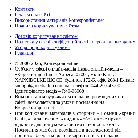
Контакти
Реклама на сайті
Використання матеріалів korrespondent.net
Правила користування сайтом
Договір користування сайтом
Політика у сфері конфіденційності і персональних даних
Угода щодо користування
Редакція
© 2000-2026, Korrespondent.net
Суб'єкт у сфері онлайн-медіа Назва онлайн-медіа –
«КореспонденТ.net» Адреса: 02091, місто Київ,
ХАРКІВСЬКЕ ШОСЕ, будинок 172-Б, офіс 208/1 E-mail:
sunlight@mediadim.com.ua
Телефон: 044-205-43-00
Ідентифікатор медіа – R40-06068
Використання будь-яких матеріалів, розміщених на
сайті, дозволяється за умови посилання на
Корреспондент.net.
При копіюванні матеріалів зі сторінки « Новини України
і світу» , для інтернет - видань - обов'язкове пряме
відкрите для пошукових систем гіперпосилання .
Посилання має бути розміщена в незалежності від
повного або часткового використання матеріалів.