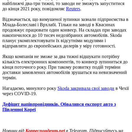
найближчі два-три тижні, то заводи не зможуть запуститися
до кінця 2021 року, повідомляє
Reuters
.
Відзначається, що вимушеної зупинки зазнали підприємства в
Млада-Болеславі і Врхлабі. Тільки на заводі в Квасинах
продовжує працювати один конвеєр. На складах при заводах
накопичилося до 10 тисяч недозібраних автомобілів. Skoda
планує укомплектовувати їх відсутніми модулями і
відправляти до європейських дилерів у міру готовності.
Якщо компанія не зможе за два тижні відшукати потрібну
кількість електронних компонентів, то конвеєр зупиниться до
кінця поточного року. При такому розвитку подій терміни
доставки замовлених автомобілів зрушаться на невизначений
термін.
Нагадаємо, минулого року
Skoda закривала свої заводи
в Чехії
через COVID-19.
Дефіцит напівпровідників. Обвалився експорт авто з
Південної Кореї
Новини від
Корреспондент.net
в Telegram. Підписуйтесь на