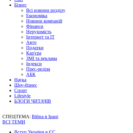
Бізнес
Всі новини розділу
Економіка
Новини компаній
Фінанси
Нерухомість
Інтернет та IT
Авто
Податки
Кар'єра
ЗМІ та реклама
Індекси
Прес-релізи
АБК
Наука
Шоу-бізнес
Спорт
Lifestyle
БЛОГИ ЧИТАЧІВ
СПЕЦТЕМА:
Війна в Ірані
ВСІ ТЕМИ
Вступ України в ЄС