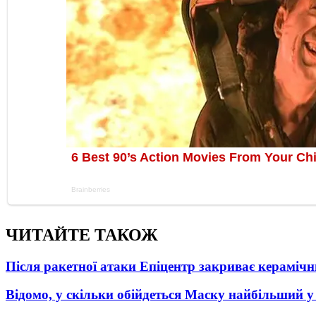
ЧИТАЙТЕ ТАКОЖ
Після ракетної атаки Епіцентр закриває керамічн
Відомо, у скільки обійдеться Маску найбільший у 