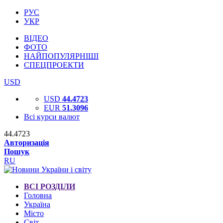
РУС
УКР
ВІДЕО
ФОТО
НАЙПОПУЛЯРНІШІ
СПЕЦПРОЕКТИ
USD
USD
44.4723
EUR
51.3096
Всі курси валют
44.4723
Авторизація
Пошук
RU
ВСІ РОЗДІЛИ
Головна
Україна
Місто
Світ