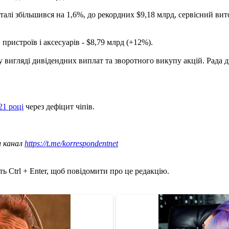
лі збільшився на 1,6%, до рекордних $9,18 млрд, сервісний виторг
пристроїв і аксесуарів - $8,79 млрд (+12%).
вигляді дивідендних виплат та зворотного викупу акцій. Рада ди
21 році
через дефіцит чіпів.
ш канал
https://t.me/korrespondentnet
ь Ctrl + Enter, щоб повідомити про це редакцію.