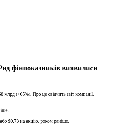
 Ряд фінпоказників виявилися
8 млрд (+65%). Про це свідчить звіт компанії.
ніше.
або $0,73 на акцію, роком раніше.