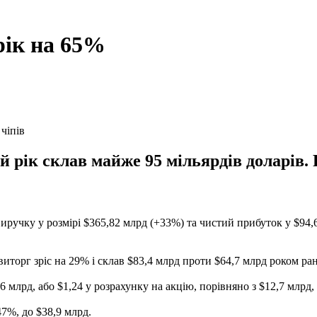
рік на 65%
чіпів
й рік склав майже 95 мільярдів доларів.
иручку у розмірі $365,82 млрд (+33%) та чистий прибуток у $94,6
виторг зріс на 29% і склав $83,4 млрд проти $64,7 млрд роком ра
млрд, або $1,24 у розрахунку на акцію, порівняно з $12,7 млрд, 
7%, до $38,9 млрд.