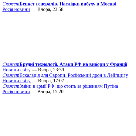
Сюжет
Бенкет генералів. Наслідки вибуху в Москві
Росія новини
— Вчора, 23:58
Сюжет
Брудні технології. Атаки РФ на вибори у Франції
Новини світу
— Вчора, 23:39
Сюжет
Ескалація для Європи. Російський дрон в Лейпцигу
Новини світу
— Вчора, 17:07
Сюжет
Зміни в армії РФ: що стоїть за рішенням Путіна
Росія новини
— Вчора, 15:20