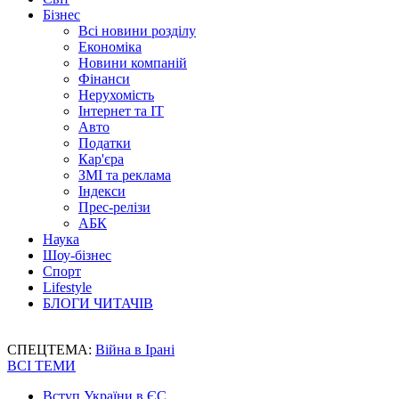
Бізнес
Всі новини розділу
Економіка
Новини компаній
Фінанси
Нерухомість
Інтернет та IT
Авто
Податки
Кар'єра
ЗМІ та реклама
Індекси
Прес-релізи
АБК
Наука
Шоу-бізнес
Спорт
Lifestyle
БЛОГИ ЧИТАЧІВ
СПЕЦТЕМА:
Війна в Ірані
ВСІ ТЕМИ
Вступ України в ЄС