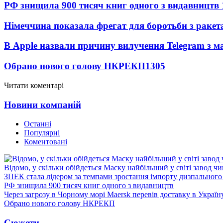
РФ знищила 900 тисяч книг одного з видавництв
Німеччина показала фрегат для боротьби з ракет
В Apple назвали причину вилучення Telegram з м
Обрано нового голову НКРЕКП
1305
Читати коментарі
Новини компаній
Останні
Популярні
Коментовані
Відомо, у скільки обійдеться Маску найбільший у світі завод чи
ЗПЕК стала лідером за темпами зростання імпорту дизпального 
РФ знищила 900 тисяч книг одного з видавництв
Через загрозу в Чорному морі Maersk перевів доставку в Україн
Обрано нового голову НКРЕКП
Сюжети