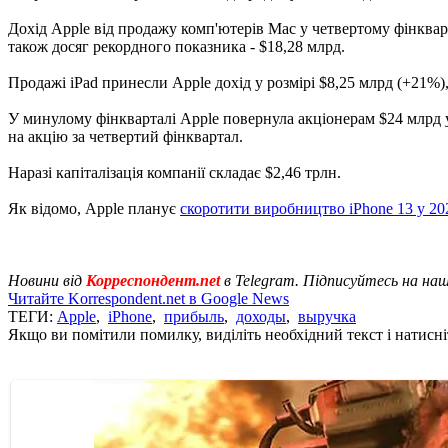
Дохід Apple від продажу комп'ютерів Mac у четвертому фінкварта
також досяг рекордного показника - $18,28 млрд.
Продажі iPad принесли Apple дохід у розмірі $8,25 млрд (+21%), 
У минулому фінкварталі Apple повернула акціонерам $24 млрд у 
на акцію за четвертий фінквартал.
Наразі капіталізація компанії складає $2,46 трлн.
Як відомо, Apple планує
скоротити виробництво iPhone 13 у 20
Новини від
Корреспондент.net
в Telegram. Підписуйтесь на на
Читайте Korrespondent.net в Google News
ТЕГИ:
Apple
,
iPhone
,
прибыль
,
доходы
,
выручка
Якщо ви помітили помилку, виділіть необхідний текст і натисніт