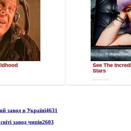
ий завод в Україні
4631
світі завод чипів
2603