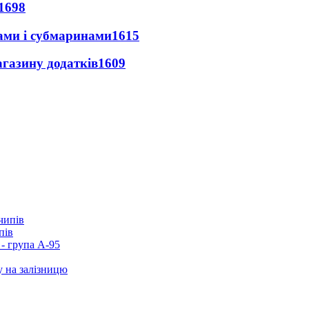
1698
ами і субмаринами
1615
агазину додатків
1609
пів
- група А-95
у на залізницю