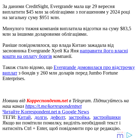
За даними CreditSight, Evergrande мала ще 29 вересня
виплатити $45 млн за облігаціями з погашенням у 2024 році
на загальну суму $951 млн.
Минулого тижня компанія виплатила відсотки на суму $83,5
млн за іншими доларовими облігаціями.
Раніше повідомлялося, що влада Китаю зажадала від
засновника Evergrande Хуей Ка Яня
направити його власні
кошти на оплату боргів
компанії.
Також стало відомо, що
Evergrande домовилася про відстрочку
виплат
з бондів у 260 млн доларів перед Jumbo Fortune
Enterprises.
Новини від
Корреспондент.net
в Telegram. Підписуйтесь на
наш канал
https://t.me/korrespondentnet
Читайте Korrespondent.net в Google News
ТЕГИ:
Китай
,
долги
,
дефолт
,
застройка
,
застройщики
Якщо ви помітили помилку, виділіть необхідний текст і
натисніть Ctrl + Enter, щоб повідомити про це редакцію.