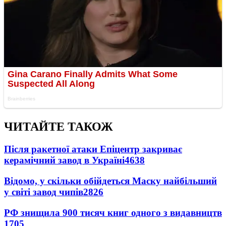
ЧИТАЙТЕ ТАКОЖ
Після ракетної атаки Епіцентр закриває
керамічний завод в Україні
4638
Відомо, у скільки обійдеться Маску найбільший
у світі завод чипів
2826
РФ знищила 900 тисяч книг одного з видавництв
1705