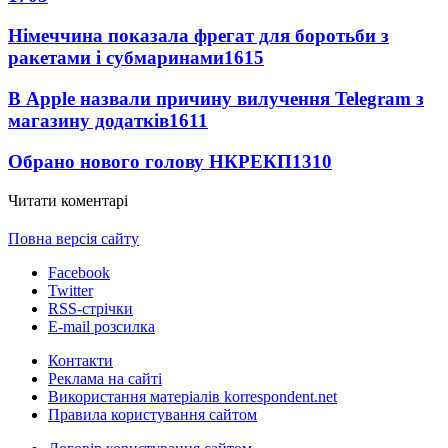
Німеччина показала фрегат для боротьби з
ракетами і субмаринами
1615
В Apple назвали причину вилучення Telegram з
магазину додатків
1611
Обрано нового голову НКРЕКП
1310
Читати коментарі
Повна версія сайту
Facebook
Twitter
RSS-стрічки
E-mail розсилка
Контакти
Реклама на сайті
Використання матеріалів korrespondent.net
Правила користування сайтом