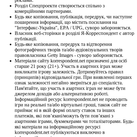
реклами.
Розділ Спецпроекти створюється спільно з
комерційними партнерами.
Будь яке копіювання, публікація, передрук, чи наступне
поширення інформації, що містить посилання на
"Інтерфакс-Україна", EPA / UPG, суворо забороняється.
Власник веб-сторінки в розділі Я-Корреспондент є автор
публікації.
Будь-яке копіювання, передрук та відтворення
фотографічних творів та/або аудіовізуальних творів
правовласника Getty Images - суворо забороняється.
Матеріали сайту korrespondent.net призначені для осіб
старше 21 року (21+). Участь в азартних іграх може
викликати ігрову залежність. Дотримуйтесь правил
(принципів) відповідальної гри. При виявленні перших
ознак залежності негайно зверніться до спеціаліста.
Пам'ятайте, що участь в азартних іграх не може бути
джерелом доходів або альтернативою роботі.
Інформаційний ресурс korrespondent.net не проводить
ігри на реальні та/або віртуальні гроші, також сайт не
приймає ні в якій формі оплату ставок та інших
платежів, які пов’язані/можуть бути пов’язані з
азартними іграми, букмекерами чи тоталізаторами. Будь-
які матеріали на інформаційному ресурсі
korrespondent.net публікуються виключно в