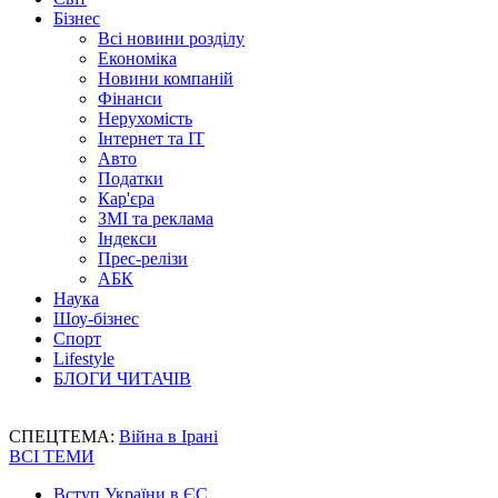
Бізнес
Всі новини розділу
Економіка
Новини компаній
Фінанси
Нерухомість
Інтернет та IT
Авто
Податки
Кар'єра
ЗМІ та реклама
Індекси
Прес-релізи
АБК
Наука
Шоу-бізнес
Спорт
Lifestyle
БЛОГИ ЧИТАЧІВ
СПЕЦТЕМА:
Війна в Ірані
ВСІ ТЕМИ
Вступ України в ЄС