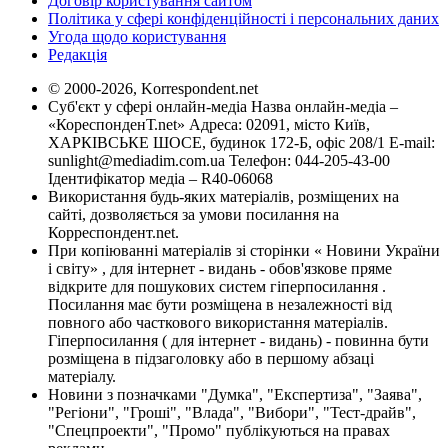
Договір користування сайтом
Політика у сфері конфіденційності і персональних даних
Угода щодо користування
Редакція
© 2000-2026, Korrespondent.net
Суб'єкт у сфері онлайн-медіа Назва онлайн-медіа –
«КореспонденТ.net» Адреса: 02091, місто Київ,
ХАРКІВСЬКЕ ШОСЕ, будинок 172-Б, офіс 208/1 E-mail:
sunlight@mediadim.com.ua
Телефон: 044-205-43-00
Ідентифікатор медіа – R40-06068
Використання будь-яких матеріалів, розміщених на
сайті, дозволяється за умови посилання на
Корреспондент.net.
При копіюванні матеріалів зі сторінки « Новини України
і світу» , для інтернет - видань - обов'язкове пряме
відкрите для пошукових систем гіперпосилання .
Посилання має бути розміщена в незалежності від
повного або часткового використання матеріалів.
Гіперпосилання ( для інтернет - видань) - повинна бути
розміщена в підзаголовку або в першому абзаці
матеріалу.
Новини з позначками "Думка", "Експертиза", "Заява",
"Регіони", "Гроші", "Влада", "Вибори", "Тест-драйв",
"Спецпроекти", "Промо" публікуються на правах