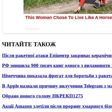
ЧИТАЙТЕ ТАКОЖ
Після ракетної атаки Епіцентр закриває керамічн
РФ знищила 900 тисяч книг одного з видавництв
Німеччина показала фрегат для боротьби з ракет
В Apple назвали причину вилучення Telegram з м
Обрано нового голову НКРЕКП
1275
Акції Amazon злетіли після прориву хмарного біз