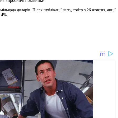
к на виробничі показники.
льярда доларів. Після публікації звіту, тобто з 26 жовтня, акції
а 4%.