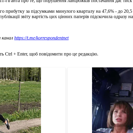
рі IT-гіганта про те, що порушення ланцюжків постачання дає тис
го прибутку за підсумками минулого кварталу на 47,6% - до 20,5 мі
блікації звіту вартість цих цінних паперів підскочила одразу н
ш канал
https://t.me/korrespondentnet
ь Ctrl + Enter, щоб повідомити про це редакцію.