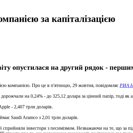
омпанією за капіталізацією
звіту опустилася на другий рядок - перши
ацією компанією. Про це в п'ятницю, 29 жовтня, повідомляє
РИА Н
дорожчали на 0,24% - до 325,12 долара за цінний папір, тоді як ак
Apple - 2,407 трлн доларів.
ймає Saudi Aramco з 2,01 трлн доларів.
ий сприйняли інвестори з песимізмом. Незважаючи на те, що за 