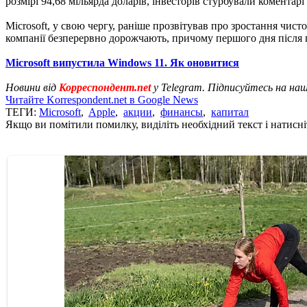
розмірі 94,68 мільярда доларів, інвесторів стурбували комента
Microsoft, у свою чергу, раніше прозвітував про зростання чисто
компанії безперервно дорожчають, причому першого дня після пу
Microsoft випустила Windows 11. Як оновитися
Новини від
Корреспондент.net
у Telegram. Підписуйтесь на на
Читайте Korrespondent.net в Google News
ТЕГИ:
Microsoft
,
Apple
,
акции
,
финансы
,
капитал
Якщо ви помітили помилку, виділіть необхідний текст і натисніт