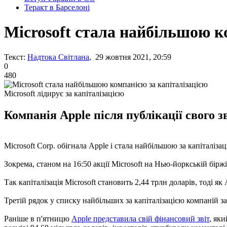
Теракт в Барселоні
Microsoft стала найбільшою к
Текст:
Надтока Світлана
, 29 жовтня 2021, 20:59
0
480
Microsoft лідирує за капіталізацією
Компанія Apple після публікації свого 
Microsoft Corp. обігнала Apple і стала найбільшою за капіталіз
Зокрема, станом на 16:50 акції Microsoft на Нью-йоркській біржі 
Так капіталізація Microsoft становить 2,44 трлн доларів, тоді як 
Третій рядок у списку найбільших за капіталізацією компаній за
Раніше в п'ятницю
Apple представила свій фінансовий звіт
, як