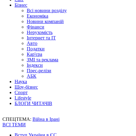
Бізнес
Всі новини розділу
Економіка
Новини компаній
Фінанси
Нерухомість
Інтернет та IT
Авто
Податки
Кар'єра
ЗМІ та реклама
Індекси
Прес-релізи
АБК
Наука
Шоу-бізнес
Спорт
Lifestyle
БЛОГИ ЧИТАЧІВ
СПЕЦТЕМА:
Війна в Ірані
ВСІ ТЕМИ
Вступ України в ЄС