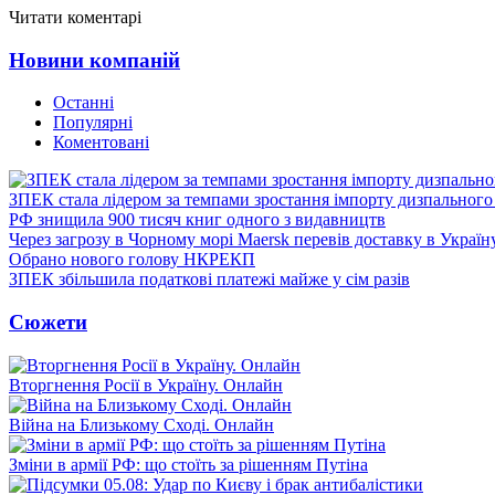
Читати коментарі
Новини компаній
Останні
Популярні
Коментовані
ЗПЕК стала лідером за темпами зростання імпорту дизпального 
РФ знищила 900 тисяч книг одного з видавництв
Через загрозу в Чорному морі Maersk перевів доставку в Україн
Обрано нового голову НКРЕКП
ЗПЕК збільшила податкові платежі майже у сім разів
Сюжети
Вторгнення Росії в Україну. Онлайн
Війна на Близькому Сході. Онлайн
Зміни в армії РФ: що стоїть за рішенням Путіна