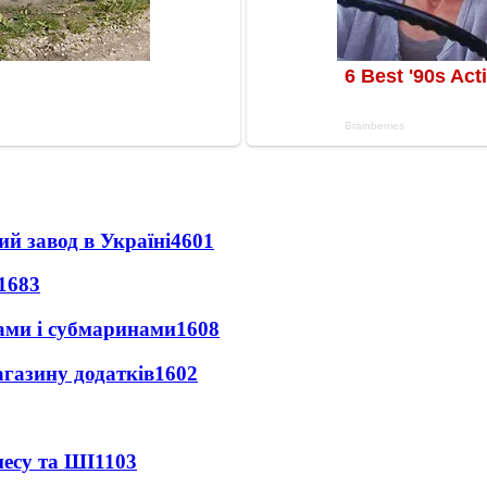
ий завод в Україні
4601
1683
ами і субмаринами
1608
агазину додатків
1602
несу та ШІ
1103