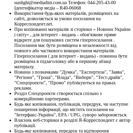
sunlight@mediadim.com.ua
Телефон: 044-205-43-00
Ідентифікатор медіа – R40-06068
Використання будь-яких матеріалів, розміщених на
сайті, дозволяється за умови посилання на
Корреспондент.net.
При копіюванні матеріалів зі сторінки « Новини України
і світу» , для інтернет - видань - обов'язкове пряме
відкрите для пошукових систем гіперпосилання .
Посилання має бути розміщена в незалежності від
повного або часткового використання матеріалів.
Гіперпосилання ( для інтернет - видань) - повинна бути
розміщена в підзаголовку або в першому абзаці
матеріалу.
Новини з позначками "Думка", "Експертиза", "Заява",
"Регіони", "Гроші", "Влада", "Вибори", "Тест-драйв",
"Спецпроекти", "Промо" публікуються на правах
реклами.
Розділ Спецпроекти створюється спільно з
комерційними партнерами.
Будь яке копіювання, публікація, передрук, чи наступне
поширення інформації, що містить посилання на
"Інтерфакс-Україна", EPA / UPG, суворо забороняється.
Власник веб-сторінки в розділі Я-Корреспондент є автор
публікації.
Будь-яке копіювання, передрук та відтворення