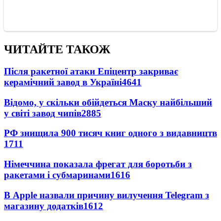
ЧИТАЙТЕ ТАКОЖ
Після ракетної атаки Епіцентр закриває
керамічний завод в Україні
4641
Відомо, у скільки обійдеться Маску найбільший
у світі завод чипів
2885
РФ знищила 900 тисяч книг одного з видавництв
1711
Німеччина показала фрегат для боротьби з
ракетами і субмаринами
1616
В Apple назвали причину вилучення Telegram з
магазину додатків
1612