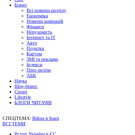
Бізнес
Всі новини розділу
Економіка
Новини компаній
Фінанси
Нерухомість
Інтернет та IT
Авто
Податки
Кар'єра
ЗМІ та реклама
Індекси
Прес-релізи
АБК
Наука
Шоу-бізнес
Спорт
Lifestyle
БЛОГИ ЧИТАЧІВ
СПЕЦТЕМА:
Війна в Ірані
ВСІ ТЕМИ
Вступ України в ЄС