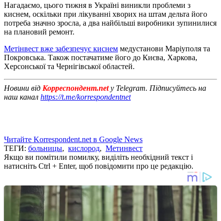
Нагадаємо, цього тижня в Україні виникли проблеми з
киснем, оскільки при лікуванні хворих на штам дельта його
потреба значно зросла, а два найбільші виробники зупинилися
на плановий ремонт.
Метінвест вже забезпечує киснем
медустанови Маріуполя та
Покровська. Також постачатиме його до Києва, Харкова,
Херсонської та Чернігівської областей.
Новини від
Корреспондент.net
у Telegram. Підписуйтесь на
наш канал
https://t.me/korrespondentnet
Читайте Korrespondent.net в Google News
ТЕГИ:
больницы
,
кислород
,
Метинвест
Якщо ви помітили помилку, виділіть необхідний текст і
натисніть Ctrl + Enter, щоб повідомити про це редакцію.