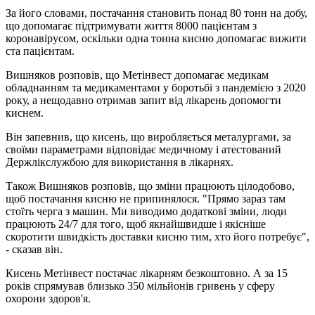
За його словами, постачання становить понад 80 тонн на добу,
що допомагає підтримувати життя 8000 пацієнтам з
коронавірусом, оскільки одна тонна кисню допомагає вижити
ста пацієнтам.
Вишняков розповів, що Метінвест допомагає медикам
обладнанням та медикаментами у боротьбі з пандемією з 2020
року, а нещодавно отримав запит від лікарень допомогти
киснем.
Він запевнив, що кисень, що виробляється металургами, за
своїми параметрами відповідає медичному і атестований
Держлікслужбою для використання в лікарнях.
Також Вишняков розповів, що зміни працюють цілодобово,
щоб постачання кисню не припинялося. "Прямо зараз там
стоїть черга з машин. Ми виводимо додаткові зміни, люди
працюють 24/7 для того, щоб якнайшвидше і якісніше
скоротити швидкість доставки кисню тим, хто його потребує",
- сказав він.
Кисень Метінвест постачає лікарням безкоштовно. А за 15
років спрямував близько 350 мільйонів гривень у сферу
охорони здоров'я.