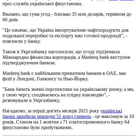
прес-служба української фінустанови.
Вказано, що сума угод - близько 35 млн доларів, терміном до
60 днів.
"Це означає, що Україна імпортуватиме нафтопродукти для
подальшої переробки та експорту вже готової продукції", -
пояснили у банку.
Також в Укргазбанку наголосили, що угоду підтримала
Міжнародна фінансова корпорація, а Mashreq bank виступив
підтверджуючим банком.
Mashreq bank є найбільшим приватним банком в ОАЕ, має
філії у Лондоні, Гонконгу та Нью-Йорку.
"Банк бачить значні перспективи на українському ринку, а ми,
у свою чергу, сподіваємось на плідну взаємодію", -
резюмували в Укргазбанку.
Нагадаємо, за перші дев'ять місяців 2021 року
українські
банки заробили рекордні 51 млрд гривень
- це максимум за 10
років. Станом на 1 жовтня з 71 платоспроможного банку 64
фінустанови були прибутковими.