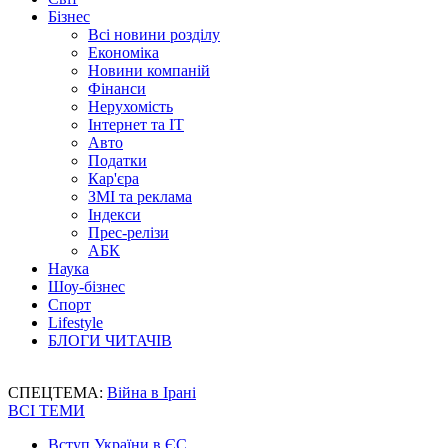
Бізнес
Всі новини розділу
Економіка
Новини компаній
Фінанси
Нерухомість
Інтернет та IT
Авто
Податки
Кар'єра
ЗМІ та реклама
Індекси
Прес-релізи
АБК
Наука
Шоу-бізнес
Спорт
Lifestyle
БЛОГИ ЧИТАЧІВ
СПЕЦТЕМА:
Війна в Ірані
ВСІ ТЕМИ
Вступ України в ЄС