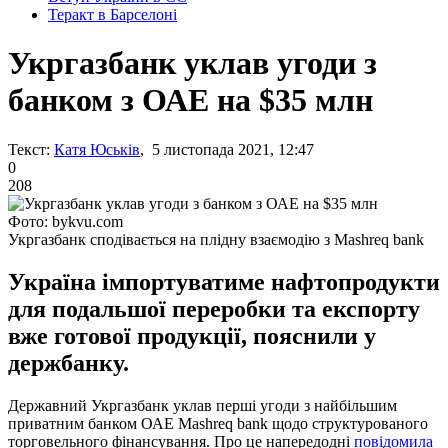
Теракт в Барселоні
Укргазбанк уклав угоди з
банком з ОАЕ на $35 млн
Текст:
Катя Юськів
, 5 листопада 2021, 12:47
0
208
Фото: bykvu.com
Укргазбанк сподівається на плідну взаємодію з Mashreq bank
Україна імпортуватиме нафтопродукти
для подальшої переробки та експорту
вже готової продукції, пояснили у
держбанку.
Державний Укргазбанк уклав перші угоди з найбільшим
приватним банком ОАЕ Mashreq bank щодо структурованого
торговельного фінансування. Про це напередодні
повідомила