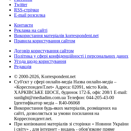
Twitter
RSS-стрічки
E-mail розсилка
Контакти
Реклама на сайті
Використання матеріалів korrespondent.net
Правила користування сайтом
Договір користування сайтом
Політика у сфері конфіденційності і персональних даних
Угода щодо користування
Редакція
© 2000-2026, Korrespondent.net
Суб'єкт у сфері онлайн-медіа Назва онлайн-медіа –
«КореспонденТ.net» Адреса: 02091, місто Київ,
ХАРКІВСЬКЕ ШОСЕ, будинок 172-Б, офіс 208/1 E-mail:
sunlight@mediadim.com.ua
Телефон: 044-205-43-00
Ідентифікатор медіа – R40-06068
Використання будь-яких матеріалів, розміщених на
сайті, дозволяється за умови посилання на
Корреспондент.net.
При копіюванні матеріалів зі сторінки « Новини України
і світу» , для інтернет - видань - обов'язкове пряме