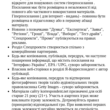
відкрите для пошукових систем гіперпосилання .
Посилання має бути розміщена в незалежності від
повного або часткового використання матеріалів.
Гіперпосилання ( для інтернет - видань) - повинна бути
розміщена в підзаголовку або в першому абзаці
матеріалу.
Новини з позначками "Думка", "Експертиза", "Заява",
"Регіони", "Гроші", "Влада", "Вибори", "Тест-драйв",
"Спецпроекти", "Промо" публікуються на правах
реклами.
Розділ Спецпроекти створюється спільно з
комерційними партнерами.
Будь яке копіювання, публікація, передрук, чи наступне
поширення інформації, що містить посилання на
"Інтерфакс-Україна", EPA / UPG, суворо забороняється.
Власник веб-сторінки в розділі Я-Корреспондент є автор
публікації.
Будь-яке копіювання, передрук та відтворення
фотографічних творів та/або аудіовізуальних творів
правовласника Getty Images - суворо забороняється.
Матеріали сайту korrespondent.net призначені для осіб
старше 21 року (21+). Участь в азартних іграх може
викликати ігрову залежність. Дотримуйтесь правил
(принципів) відповідальної гри. При виявленні перших
ознак залежності негайно зверніться до спеціаліста.