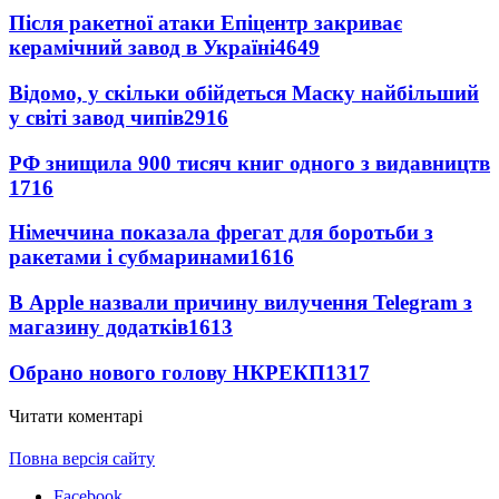
Після ракетної атаки Епіцентр закриває
керамічний завод в Україні
4649
Відомо, у скільки обійдеться Маску найбільший
у світі завод чипів
2916
РФ знищила 900 тисяч книг одного з видавництв
1716
Німеччина показала фрегат для боротьби з
ракетами і субмаринами
1616
В Apple назвали причину вилучення Telegram з
магазину додатків
1613
Обрано нового голову НКРЕКП
1317
Читати коментарі
Повна версія сайту
Facebook