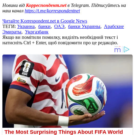
Новини від
Корреспондент.net
в Telegram. Підписуйтесь на
наш канал
https://t.me/korrespondentnet
Читайте Korrespondent.net в Google News
ТЕГИ:
Украина
,
банки
,
ОАЭ
,
банки Украины
,
Арабские
Эмираты
,
Укргазбанк
Якщо ви помітили помилку, виділіть необхідний текст і
натисніть Ctrl + Enter, щоб повідомити про це редакцію.