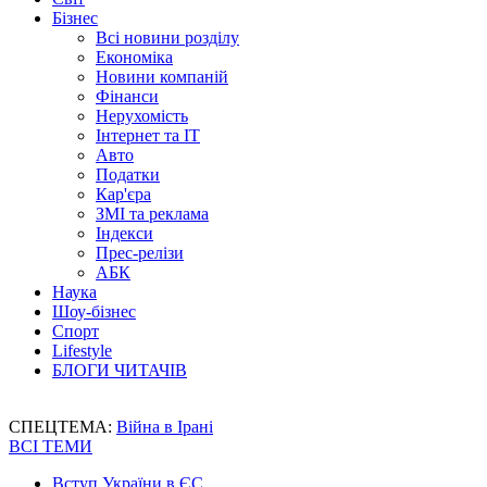
Бізнес
Всі новини розділу
Економіка
Новини компаній
Фінанси
Нерухомість
Інтернет та IT
Авто
Податки
Кар'єра
ЗМІ та реклама
Індекси
Прес-релізи
АБК
Наука
Шоу-бізнес
Спорт
Lifestyle
БЛОГИ ЧИТАЧІВ
СПЕЦТЕМА:
Війна в Ірані
ВСІ ТЕМИ
Вступ України в ЄС