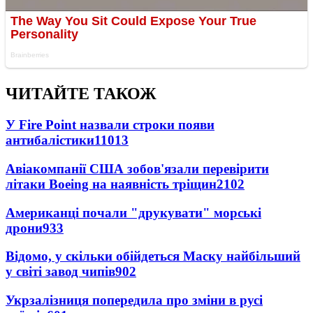
ЧИТАЙТЕ ТАКОЖ
У Fire Point назвали строки появи
антибалістики
11013
Авіакомпанії США зобов'язали перевірити
літаки Boeing на наявність тріщин
2102
Американці почали "друкувати" морські
дрони
933
Відомо, у скільки обійдеться Маску найбільший
у світі завод чипів
902
Укрзалізниця попередила про зміни в русі