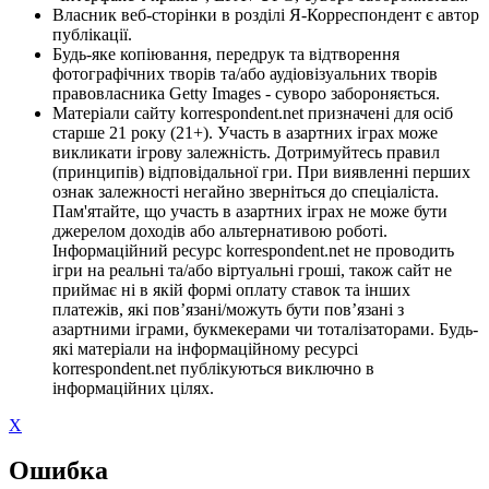
Власник веб-сторінки в розділі Я-Корреспондент є автор
публікації.
Будь-яке копіювання, передрук та відтворення
фотографічних творів та/або аудіовізуальних творів
правовласника Getty Images - суворо забороняється.
Матеріали сайту korrespondent.net призначені для осіб
старше 21 року (21+). Участь в азартних іграх може
викликати ігрову залежність. Дотримуйтесь правил
(принципів) відповідальної гри. При виявленні перших
ознак залежності негайно зверніться до спеціаліста.
Пам'ятайте, що участь в азартних іграх не може бути
джерелом доходів або альтернативою роботі.
Інформаційний ресурс korrespondent.net не проводить
ігри на реальні та/або віртуальні гроші, також сайт не
приймає ні в якій формі оплату ставок та інших
платежів, які пов’язані/можуть бути пов’язані з
азартними іграми, букмекерами чи тоталізаторами. Будь-
які матеріали на інформаційному ресурсі
korrespondent.net публікуються виключно в
інформаційних цілях.
X
Ошибка