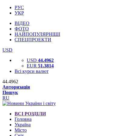
РУС
УКР
ВІДЕО
ФОТО
НАЙПОПУЛЯРНІШІ
СПЕЦПРОЕКТИ
USD
USD
44.4962
EUR
51.3814
Всі курси валют
44.4962
Авторизація
Пошук
RU
ВСІ РОЗДІЛИ
Головна
Україна
Місто
Світ