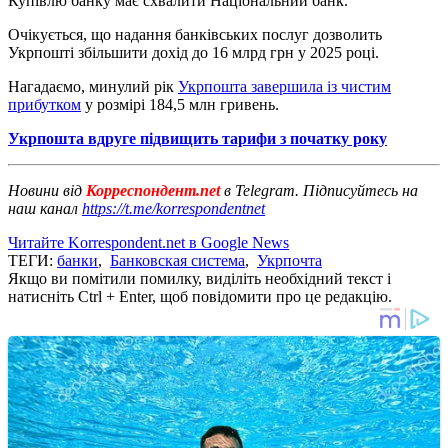
Купівлю банку має схвалити Національний банк.
Очікується, що надання банківських послуг дозволить
Укрпошті збільшити дохід до 16 млрд грн у 2025 році.
Нагадаємо, минулий рік
Укрпошта завершила із чистим
прибутком
у розмірі 184,5 млн гривень.
Укрпошта вдруге підвищить тарифи з початку року
Новини від
Корреспондент.net
в Telegram. Підписуйтесь на
наш канал
https://t.me/korrespondentnet
Читайте Korrespondent.net в Google News
ТЕГИ:
банки
,
Банковская система
,
Укрпочта
Якщо ви помітили помилку, виділіть необхідний текст і
натисніть Ctrl + Enter, щоб повідомити про це редакцію.