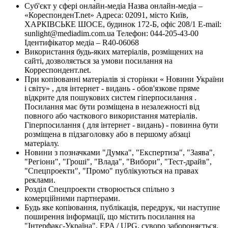
Суб'єкт у сфері онлайн-медіа Назва онлайн-медіа –
«КореспонденТ.net» Адреса: 02091, місто Київ,
ХАРКІВСЬКЕ ШОСЕ, будинок 172-Б, офіс 208/1 E-mail:
sunlight@mediadim.com.ua
Телефон: 044-205-43-00
Ідентифікатор медіа – R40-06068
Використання будь-яких матеріалів, розміщених на
сайті, дозволяється за умови посилання на
Корреспондент.net.
При копіюванні матеріалів зі сторінки « Новини України
і світу» , для інтернет - видань - обов'язкове пряме
відкрите для пошукових систем гіперпосилання .
Посилання має бути розміщена в незалежності від
повного або часткового використання матеріалів.
Гіперпосилання ( для інтернет - видань) - повинна бути
розміщена в підзаголовку або в першому абзаці
матеріалу.
Новини з позначками "Думка", "Експертиза", "Заява",
"Регіони", "Гроші", "Влада", "Вибори", "Тест-драйв",
"Спецпроекти", "Промо" публікуються на правах
реклами.
Розділ Спецпроекти створюється спільно з
комерційними партнерами.
Будь яке копіювання, публікація, передрук, чи наступне
поширення інформації, що містить посилання на
"Інтерфакс-Україна", EPA / UPG, суворо забороняється.