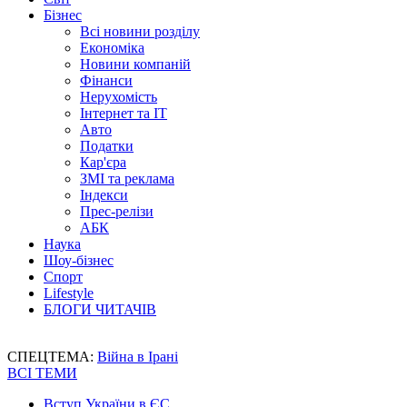
Бізнес
Всі новини розділу
Економіка
Новини компаній
Фінанси
Нерухомість
Інтернет та IT
Авто
Податки
Кар'єра
ЗМІ та реклама
Індекси
Прес-релізи
АБК
Наука
Шоу-бізнес
Спорт
Lifestyle
БЛОГИ ЧИТАЧІВ
СПЕЦТЕМА:
Війна в Ірані
ВСІ ТЕМИ
Вступ України в ЄС