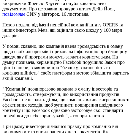
викривачки Френсіс Хауген та опублікованих нею
документах. Про це заявив прокурор штату Дейв Йост,
повідомляє
CNN у вівторок, 16 листопада.
Позов подали від імені пенсійної компанії штату OPERS та
інших інвесторів Meta, які оцінили свою шкоду у 100 млрд
доларів.
У позові сказано, що компанія ввела громадськість в оману
щодо своїх алгоритмів і приховала інформацію про ймовірну
шкоду, яку її програми можуть завдати користувачам. На
думку позивача, керівництво Facebook порушило Закон про
цінні папери, заявивши про "безпеку, захищеність та
конфіденційність" своїх платформ з метою збільшити вартість
акцій компанії.
"[Компанія] неодноразово вводила в оману інвесторів та
громадськість, стверджуючи, що використання продуктів
Facebook не шкодить дітям, що компанія вживає агресивних та
ефективних заходів, щоб зупинити поширення шкідливого
контенту і що Facebook однаково застосовує свої стандарти
поведінки до всіх користувачів", - говорить позов.
При цьому інвестори дізналися правду про компанію від
викривачки та з оприлюднених нею документів. Як