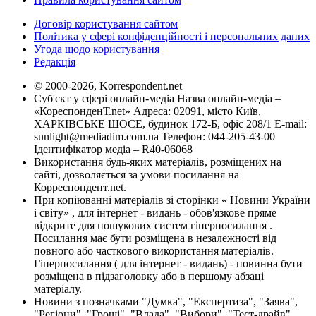
Договір користування сайтом
Політика у сфері конфіденційності і персональних даних
Угода щодо користування
Редакція
© 2000-2026, Korrespondent.net
Суб'єкт у сфері онлайн-медіа Назва онлайн-медіа –
«КореспонденТ.net» Адреса: 02091, місто Київ,
ХАРКІВСЬКЕ ШОСЕ, будинок 172-Б, офіс 208/1 E-mail:
sunlight@mediadim.com.ua
Телефон: 044-205-43-00
Ідентифікатор медіа – R40-06068
Використання будь-яких матеріалів, розміщених на
сайті, дозволяється за умови посилання на
Корреспондент.net.
При копіюванні матеріалів зі сторінки « Новини України
і світу» , для інтернет - видань - обов'язкове пряме
відкрите для пошукових систем гіперпосилання .
Посилання має бути розміщена в незалежності від
повного або часткового використання матеріалів.
Гіперпосилання ( для інтернет - видань) - повинна бути
розміщена в підзаголовку або в першому абзаці
матеріалу.
Новини з позначками "Думка", "Експертиза", "Заява",
"Регіони", "Гроші", "Влада", "Вибори", "Тест-драйв",