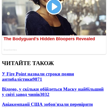
ЧИТАЙТЕ ТАКОЖ
У Fire Point назвали строки появи
антибалістики
9871
Відомо, у скільки обійдеться Маску найбільший
у світі завод чипів
3032
Авіакомпанії США зобов'язали перевірити