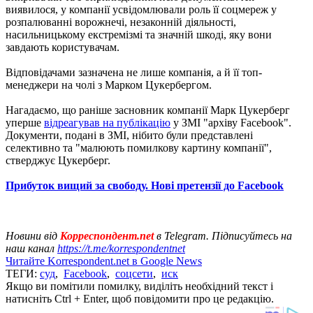
виявилося, у компанії усвідомлювали роль її соцмереж у
розпалюванні ворожнечі, незаконній діяльності,
насильницькому екстремізмі та значній шкоді, яку вони
завдають користувачам.
Відповідачами зазначена не лише компанія, а й її топ-
менеджери на чолі з Марком Цукербергом.
Нагадаємо, що раніше засновник компанії Марк Цукерберг
уперше
відреагував на публікацію
у ЗМІ "архіву Facebook".
Документи, подані в ЗМІ, нібито були представлені
селективно та "малюють помилкову картину компанії",
стверджує Цукерберг.
Прибуток вищий за свободу. Нові претензії до Facebook
Новини від
Корреспондент.net
в Telegram. Підписуйтесь на
наш канал
https://t.me/korrespondentnet
Читайте Korrespondent.net в Google News
ТЕГИ:
суд
,
Facebook
,
соцсети
,
иск
Якщо ви помітили помилку, виділіть необхідний текст і
натисніть Ctrl + Enter, щоб повідомити про це редакцію.