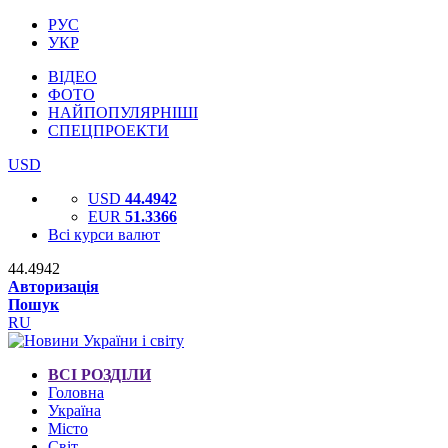
РУС
УКР
ВІДЕО
ФОТО
НАЙПОПУЛЯРНІШІ
СПЕЦПРОЕКТИ
USD
USD
44.4942
EUR
51.3366
Всі курси валют
44.4942
Авторизація
Пошук
RU
ВСІ РОЗДІЛИ
Головна
Україна
Місто
Світ