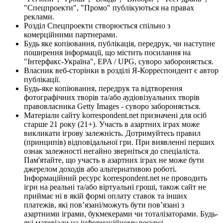
"Спецпроекти", "Промо" публікуються на правах
реклами.
Розділ Спецпроекти створюється спільно з
комерційними партнерами.
Будь яке копіювання, публікація, передрук, чи наступне
поширення інформації, що містить посилання на
"Інтерфакс-Україна", EPA / UPG, суворо забороняється.
Власник веб-сторінки в розділі Я-Корреспондент є автор
публікації.
Будь-яке копіювання, передрук та відтворення
фотографічних творів та/або аудіовізуальних творів
правовласника Getty Images - суворо забороняється.
Матеріали сайту korrespondent.net призначені для осіб
старше 21 року (21+). Участь в азартних іграх може
викликати ігрову залежність. Дотримуйтесь правил
(принципів) відповідальної гри. При виявленні перших
ознак залежності негайно зверніться до спеціаліста.
Пам'ятайте, що участь в азартних іграх не може бути
джерелом доходів або альтернативою роботі.
Інформаційний ресурс korrespondent.net не проводить
ігри на реальні та/або віртуальні гроші, також сайт не
приймає ні в якій формі оплату ставок та інших
платежів, які пов’язані/можуть бути пов’язані з
азартними іграми, букмекерами чи тоталізаторами. Будь-
які матеріали на інформаційному ресурсі