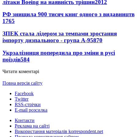
літаки Boeing на наявність тріщин
2012
РФ знищила 900 тисяч книг одного з видавництв
1765
ЗПЕК стала лідером за темпами зростання
імпорту дизпального - група А-95
870
Укрзалізниця попередила про зміни в русі
поїздів
584
Читати коментарі
Повна версія сайту
Facebook
Twitter
RSS-стрічки
E-mail розсилка
Контакти
Реклама на сайті
Використання матеріалів korrespondent.net
Правила користування сайтом