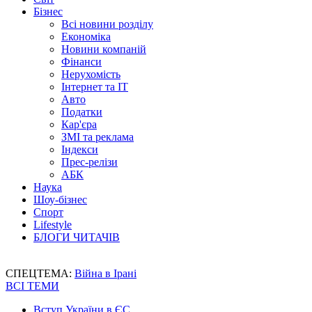
Бізнес
Всі новини розділу
Економіка
Новини компаній
Фінанси
Нерухомість
Інтернет та IT
Авто
Податки
Кар'єра
ЗМІ та реклама
Індекси
Прес-релізи
АБК
Наука
Шоу-бізнес
Спорт
Lifestyle
БЛОГИ ЧИТАЧІВ
СПЕЦТЕМА:
Війна в Ірані
ВСІ ТЕМИ
Вступ України в ЄС