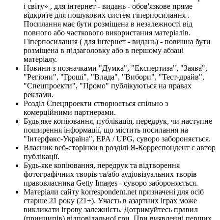
і світу» , для інтернет - видань - обов'язкове пряме
відкрите для пошукових систем гіперпосилання .
Посилання має бути розміщена в незалежності від
повного або часткового використання матеріалів.
Гіперпосилання ( для інтернет - видань) - повинна бути
розміщена в підзаголовку або в першому абзаці
матеріалу.
Новини з позначками "Думка", "Експертиза", "Заява",
"Регіони", "Гроші", "Влада", "Вибори", "Тест-драйв",
"Спецпроекти", "Промо" публікуються на правах
реклами.
Розділ Спецпроекти створюється спільно з
комерційними партнерами.
Будь яке копіювання, публікація, передрук, чи наступне
поширення інформації, що містить посилання на
"Інтерфакс-Україна", EPA / UPG, суворо забороняється.
Власник веб-сторінки в розділі Я-Корреспондент є автор
публікації.
Будь-яке копіювання, передрук та відтворення
фотографічних творів та/або аудіовізуальних творів
правовласника Getty Images - суворо забороняється.
Матеріали сайту korrespondent.net призначені для осіб
старше 21 року (21+). Участь в азартних іграх може
викликати ігрову залежність. Дотримуйтесь правил
(принципів) відповідальної гри. При виявленні перших