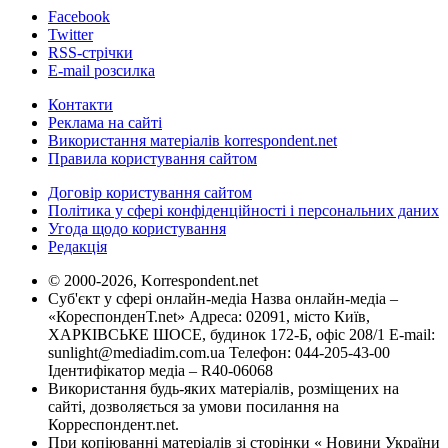
Facebook
Twitter
RSS-стрічки
E-mail розсилка
Контакти
Реклама на сайті
Використання матеріалів korrespondent.net
Правила користування сайтом
Договір користування сайтом
Політика у сфері конфіденційності і персональних даних
Угода щодо користування
Редакція
© 2000-2026, Korrespondent.net
Суб'єкт у сфері онлайн-медіа Назва онлайн-медіа –
«КореспонденТ.net» Адреса: 02091, місто Київ,
ХАРКІВСЬКЕ ШОСЕ, будинок 172-Б, офіс 208/1 E-mail:
sunlight@mediadim.com.ua
Телефон: 044-205-43-00
Ідентифікатор медіа – R40-06068
Використання будь-яких матеріалів, розміщених на
сайті, дозволяється за умови посилання на
Корреспондент.net.
При копіюванні матеріалів зі сторінки « Новини України