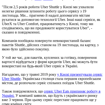
"Після 2,5 років роботи Uber Shuttle у Києві ми ухвалили
нелегке рішення зупинити роботу цього сервісу з 19
листопада. Ми... прагнемо й надалі допомагати містам
рухатися за допомогою технології Uber. Інші наші сервіси, як
UberX та Uber Comfort, працюватимуть у Києві, тому ми
сподіваємось, що ви продовжите користуватися Uber", -
сказано в повідомленні.
Компанія пообіцяла повернути невикористаний баланс
пакетів Shuttle, дійсних станом на 19 листопада, на картку, з
якою було здійснено покупку.
У той же час, для пакетів, куплених за готівку, повернення
вартості відбудеться у формі кредитів Uber, які можуть бути
використані на будь-який Uber сервіс в Україні.
Нагадаємо, що у травні 2019 року
у Києві презентували сервіс
Uber Shuttle
. Українська столиця стала першим європейським
містом, де розпочали сервіс спільних поїздок Uber Shuttle.
Також повідомлялося, що
сервіс Uber Eats припиняє роботу в
Україні.
У компанії заявили, що йдуть з українського ринку
вже 3 червня. При цьому сервіс перестане працювати ще у
семи країнах світу.