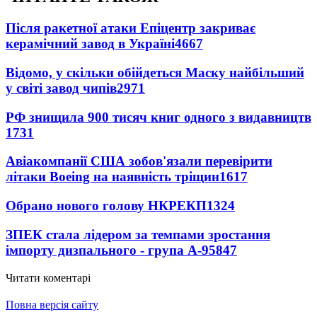
Після ракетної атаки Епіцентр закриває
керамічний завод в Україні
4667
Відомо, у скільки обійдеться Маску найбільший
у світі завод чипів
2971
РФ знищила 900 тисяч книг одного з видавництв
1731
Авіакомпанії США зобов'язали перевірити
літаки Boeing на наявність тріщин
1617
Обрано нового голову НКРЕКП
1324
ЗПЕК стала лідером за темпами зростання
імпорту дизпального - група А-95
847
Читати коментарі
Повна версія сайту