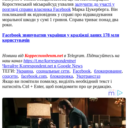
Коростенський міськрайсуд ухвалив
залучити до участі у
розгляді справи власника Facebook
Марка Цукерберга. Він
покликаний як відповідник у справі про відшкодування
моральної шкоди у сумі 1 гривня. Справа триває понад два
роки.
Facebook звинуватив українця у крадіжці даних 178 млн
користувачів
Новини від
Корреспондент.net
в Telegram. Підписуйтесь на
наш канал
https://t.me/korrespondentnet
Читайте Korrespondent.net в Google News
ТЕГИ:
Украина
,
социальные сети
,
Facebook
,
блокирование
,
соцсети
,
facebook.com
,
блокировка
,
Укртрансгаз
Якщо ви помітили помилку, виділіть необхідний текст і
натисніть Ctrl + Enter, щоб повідомити про це редакцію.