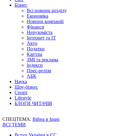
Бізнес
Всі новини розділу
Економіка
Новини компаній
Фінанси
Нерухомість
Інтернет та IT
Авто
Податки
Кар'єра
ЗМІ та реклама
Індекси
Прес-релізи
АБК
Наука
Шоу-бізнес
Спорт
Lifestyle
БЛОГИ ЧИТАЧІВ
СПЕЦТЕМА:
Війна в Ірані
ВСІ ТЕМИ
Вступ України в ЄС