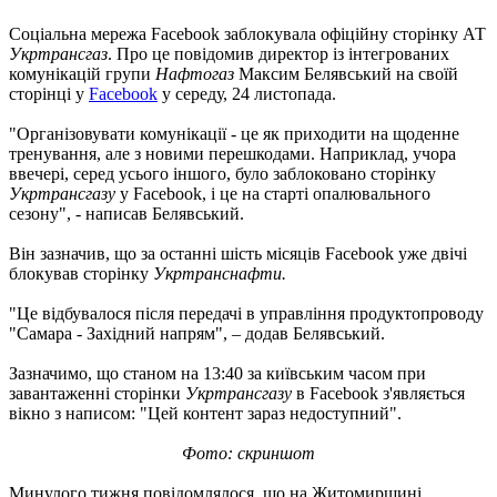
Соціальна мережа Facebook заблокувала офіційну сторінку АТ
Укртрансгаз
. Про це повідомив директор із інтегрованих
комунікацій групи
Нафтогаз
Максим Белявський на своїй
сторінці у
Facebook
у середу, 24 листопада.
"Організовувати комунікації - це як приходити на щоденне
тренування, але з новими перешкодами. Наприклад, учора
ввечері, серед усього іншого, було заблоковано сторінку
Укртрансгазу
у Facebook, і це на старті опалювального
сезону", - написав Белявський.
Він зазначив, що за останні шість місяців Facebook уже двічі
блокував сторінку
Укртранснафти.
"Це відбувалося після передачі в управління продуктопроводу
"Самара - Західний напрям", – додав Белявський.
Зазначимо, що станом на 13:40 за київським часом при
завантаженні сторінки
Укртрансгазу
в Facebook з'являється
вікно з написом: "Цей контент зараз недоступний".
Фото: скриншот
Минулого тижня повідомлялося, що на Житомирщині