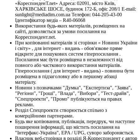
«КореспонденТ.net» Адреса: 02091, місто Київ,
ХАРКІВСЬКЕ ШОСЕ, будинок 172-Б, офіс 208/1 E-mail:
sunlight@mediadim.com.ua
Телефон: 044-205-43-00
Ідентифікатор медіа – R40-06068
Використання будь-яких матеріалів, розміщених на
сайті, дозволяється за умови посилання на
Корреспондент.net.
При копіюванні матеріалів зі сторінки « Новини України
і світу» , для інтернет - видань - обов'язкове пряме
відкрите для пошукових систем гіперпосилання .
Посилання має бути розміщена в незалежності від
повного або часткового використання матеріалів.
Гіперпосилання ( для інтернет - видань) - повинна бути
розміщена в підзаголовку або в першому абзаці
матеріалу.
Новини з позначками "Думка", "Експертиза", "Заява",
"Регіони", "Гроші", "Влада", "Вибори", "Тест-драйв",
"Спецпроекти", "Промо" публікуються на правах
реклами.
Розділ Спецпроекти створюється спільно з
комерційними партнерами.
Будь яке копіювання, публікація, передрук, чи наступне
поширення інформації, що містить посилання на
"Інтерфакс-Україна", EPA / UPG, суворо забороняється.
Власник веб-сторінки в розділі Я-Корреспондент є автор