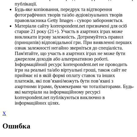
публікації.
Будь-яке копіювання, передрук та відтворення
фотографічних творів та/або аудіовізуальних творів
правовласника Getty Images - суворо забороняється.
Матеріали сайту korrespondent.net призначені для осіб
старше 21 року (21+). Участь в азартних іграх може
викликати ігрову залежність. Дотримуйтесь правил
(принципів) відповідальної гри. При виявленні перших
ознак залежності негайно зверніться до спеціаліста.
Пам'ятайте, що участь в азартних іграх не може бути
джерелом доходів або альтернативою роботі.
Інформаційний ресурс korrespondent.net не проводить
ігри на реальні та/або віртуальні гроші, також сайт не
приймає ні в якій формі оплату ставок та інших
платежів, які пов’язані/можуть бути пов’язані з
азартними іграми, букмекерами чи тоталізаторами. Будь-
які матеріали на інформаційному ресурсі
korrespondent.net публікуються виключно в
інформаційних цілях.
X
Ошибка