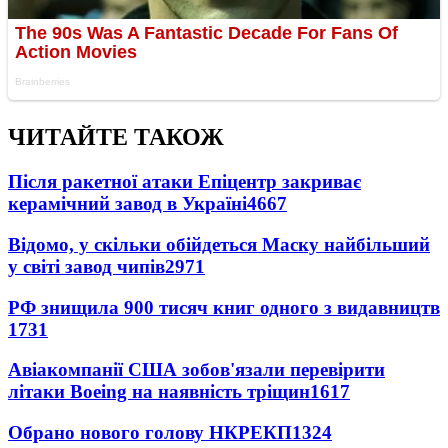
ЧИТАЙТЕ ТАКОЖ
Після ракетної атаки Епіцентр закриває
керамічний завод в Україні
4667
Відомо, у скільки обійдеться Маску найбільший
у світі завод чипів
2971
РФ знищила 900 тисяч книг одного з видавництв
1731
Авіакомпанії США зобов'язали перевірити
літаки Boeing на наявність тріщин
1617
Обрано нового голову НКРЕКП
1324