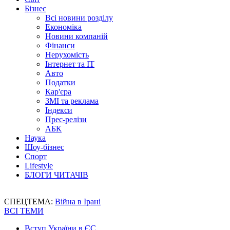
Бізнес
Всі новини розділу
Економіка
Новини компаній
Фінанси
Нерухомість
Інтернет та IT
Авто
Податки
Кар'єра
ЗМІ та реклама
Індекси
Прес-релізи
АБК
Наука
Шоу-бізнес
Спорт
Lifestyle
БЛОГИ ЧИТАЧІВ
СПЕЦТЕМА:
Війна в Ірані
ВСІ ТЕМИ
Вступ України в ЄС