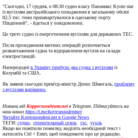
"Сьогодні, 17 грудня, о 08:30 судно класу Панамакс Kyoto star
із вугіллям австралійського походження в загальному обсязі
82,5 тис. тонн пришвартувалося в одеському порту
Південний", - йдеться у повідомленні.
Це третє судно із енергетичним вугіллям для державних ТЕС.
Після проходження митних операцій розпочнеться
розвантаження судна та відправлення вугілля на склади
електростанцій.
Напередодні
в Україну прибуло два судна з вугіллям
із
Колумбії та США.
Як заявив сьогодні прем'єр-міністр Денис Шмигаль,
проблему
з вугіллям вирішено.
Новини від
Корреспондент.net
в Telegram. Підписуйтесь на
наш канал
https://t.me/korrespondentnet
Читайте Korrespondent.net в Google News
ТЕГИ:
судно
,
отопительный сезон
,
тэс
,
уголь
Якщо ви помітили помилку, виділіть необхідний текст і
натисніть Ctrl + Enter, щоб повідомити про це редакцію.