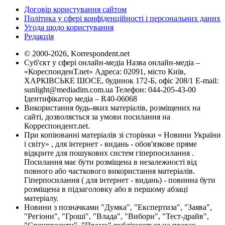
Договір користування сайтом
Політика у сфері конфіденційності і персональних даних
Угода щодо користування
Редакція
© 2000-2026, Korrespondent.net
Суб'єкт у сфері онлайн-медіа Назва онлайн-медіа –
«КореспонденТ.net» Адреса: 02091, місто Київ,
ХАРКІВСЬКЕ ШОСЕ, будинок 172-Б, офіс 208/1 E-mail:
sunlight@mediadim.com.ua
Телефон: 044-205-43-00
Ідентифікатор медіа – R40-06068
Використання будь-яких матеріалів, розміщених на
сайті, дозволяється за умови посилання на
Корреспондент.net.
При копіюванні матеріалів зі сторінки « Новини України
і світу» , для інтернет - видань - обов'язкове пряме
відкрите для пошукових систем гіперпосилання .
Посилання має бути розміщена в незалежності від
повного або часткового використання матеріалів.
Гіперпосилання ( для інтернет - видань) - повинна бути
розміщена в підзаголовку або в першому абзаці
матеріалу.
Новини з позначками "Думка", "Експертиза", "Заява",
"Регіони", "Гроші", "Влада", "Вибори", "Тест-драйв",