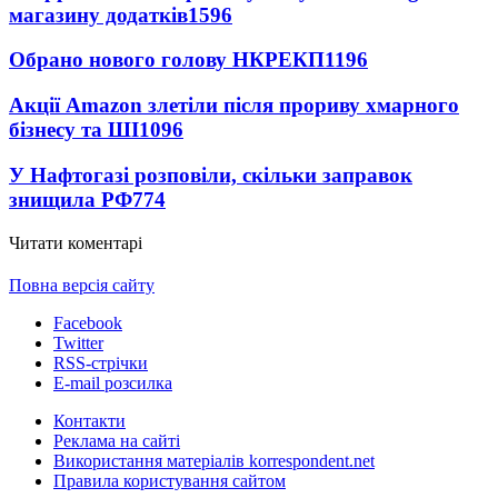
магазину додатків
1596
Обрано нового голову НКРЕКП
1196
Акції Amazon злетіли після прориву хмарного
бізнесу та ШІ
1096
У Нафтогазі розповіли, скільки заправок
знищила РФ
774
Читати коментарі
Повна версія сайту
Facebook
Twitter
RSS-стрічки
E-mail розсилка
Контакти
Реклама на сайті
Використання матеріалів korrespondent.net
Правила користування сайтом