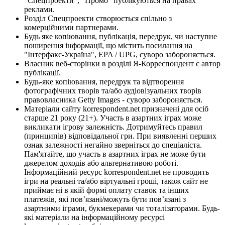
"Спецпроекти", "Промо" публікуються на правах
реклами.
Розділ Спецпроекти створюється спільно з
комерційними партнерами.
Будь яке копіювання, публікація, передрук, чи наступне
поширення інформації, що містить посилання на
"Інтерфакс-Україна", EPA / UPG, суворо забороняється.
Власник веб-сторінки в розділі Я-Корреспондент є автор
публікації.
Будь-яке копіювання, передрук та відтворення
фотографічних творів та/або аудіовізуальних творів
правовласника Getty Images - суворо забороняється.
Матеріали сайту korrespondent.net призначені для осіб
старше 21 року (21+). Участь в азартних іграх може
викликати ігрову залежність. Дотримуйтесь правил
(принципів) відповідальної гри. При виявленні перших
ознак залежності негайно зверніться до спеціаліста.
Пам'ятайте, що участь в азартних іграх не може бути
джерелом доходів або альтернативою роботі.
Інформаційний ресурс korrespondent.net не проводить
ігри на реальні та/або віртуальні гроші, також сайт не
приймає ні в якій формі оплату ставок та інших
платежів, які пов’язані/можуть бути пов’язані з
азартними іграми, букмекерами чи тоталізаторами. Будь-
які матеріали на інформаційному ресурсі