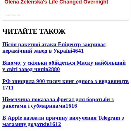
ЧИТАЙТЕ ТАКОЖ
Після ракетної атаки Епіцентр закриває
керамічний завод в Україні
4641
Відомо, у скільки обійдеться Маску найбільший
у світі завод чипів
2880
РФ знищила 900 тисяч книг одного з видавництв
1711
Німеччина показала фрегат для боротьби з
ракетами і субмаринами
1616
В Apple назвали причину вилучення Telegram з
магазину додатків
1612