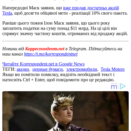
Напередодні Маск заявив, що
вже продав достатньо акцій
Tesla
, щоб досягти обіцяної мети - реалізації 10% свого пакета.
Раніше цього тижня Ілон Маск заявив, що цього року
заплатить податки на суму понад $11 млрд. На ці цілі він
спрямує значну частину коштів, отриманих від продажу акцій.
Новини від
Корреспондент.net
в Telegram. Підписуйтесь на
наш канал
https://t.me/korrespondentnet
Читайте Korrespondent.net в Google News
ТЕГИ:
акции
,
ценные бумаги
,
электромобили
,
Tesla Motors
Якщо ви помітили помилку, виділіть необхідний текст і
натисніть Ctrl + Enter, щоб повідомити про це редакцію.