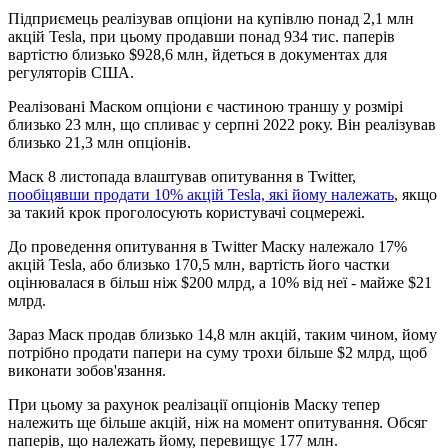
Підприємець реалізував опціони на купівлю понад 2,1 млн
акцій Tesla, при цьому продавши понад 934 тис. паперів
вартістю близько $928,6 млн, йдеться в документах для
регуляторів США.
Реалізовані Маском опціони є частиною траншу у розмірі
близько 23 млн, що спливає у серпні 2022 року. Він реалізував
близько 21,3 млн опціонів.
Маск 8 листопада влаштував опитування в Twitter,
пообіцявши продати 10% акцій Tesla, які йому належать
, якщо
за такий крок проголосують користувачі соцмережі.
До проведення опитування в Twitter Маску належало 17%
акцій Tesla, або близько 170,5 млн, вартість його частки
оцінювалася в більш ніж $200 млрд, а 10% від неї - майже $21
млрд.
Зараз Маск продав близько 14,8 млн акцій, таким чином, йому
потрібно продати папери на суму трохи більше $2 млрд, щоб
виконати зобов'язання.
При цьому за рахунок реалізації опціонів Маску тепер
належить ще більше акцій, ніж на момент опитування. Обсяг
паперів, що належать йому, перевищує 177 млн.