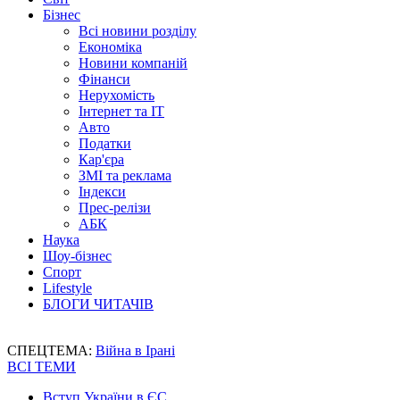
Бізнес
Всі новини розділу
Економіка
Новини компаній
Фінанси
Нерухомість
Інтернет та IT
Авто
Податки
Кар'єра
ЗМІ та реклама
Індекси
Прес-релізи
АБК
Наука
Шоу-бізнес
Спорт
Lifestyle
БЛОГИ ЧИТАЧІВ
СПЕЦТЕМА:
Війна в Ірані
ВСІ ТЕМИ
Вступ України в ЄС