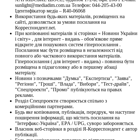
sunlight@mediadim.com.ua
Телефон: 044-205-43-00
Ідентифікатор медіа – R40-06068
Використання будь-яких матеріалів, розміщених на
сайті, дозволяється за умови посилання на
Корреспондент.net.
При копіюванні матеріалів зі сторінки « Новини України
і світу» , для інтернет - видань - обов'язкове пряме
відкрите для пошукових систем гіперпосилання .
Посилання має бути розміщена в незалежності від
повного або часткового використання матеріалів.
Гіперпосилання ( для інтернет - видань) - повинна бути
розміщена в підзаголовку або в першому абзаці
матеріалу.
Новини з позначками "Думка", "Експертиза", "Заява",
"Регіони", "Гроші", "Влада", "Вибори", "Тест-драйв",
"Спецпроекти", "Промо" публікуються на правах
реклами.
Розділ Спецпроекти створюється спільно з
комерційними партнерами.
Будь яке копіювання, публікація, передрук, чи наступне
поширення інформації, що містить посилання на
"Інтерфакс-Україна", EPA / UPG, суворо забороняється.
Власник веб-сторінки в розділі Я-Корреспондент є автор
публікації.