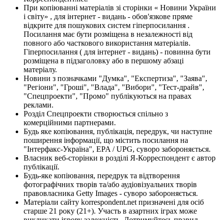
При копіюванні матеріалів зі сторінки « Новини України
і світу» , для інтернет - видань - обов'язкове пряме
відкрите для пошукових систем гіперпосилання .
Посилання має бути розміщена в незалежності від
повного або часткового використання матеріалів.
Гіперпосилання ( для інтернет - видань) - повинна бути
розміщена в підзаголовку або в першому абзаці
матеріалу.
Новини з позначками "Думка", "Експертиза", "Заява",
"Регіони", "Гроші", "Влада", "Вибори", "Тест-драйв",
"Спецпроекти", "Промо" публікуються на правах
реклами.
Розділ Спецпроекти створюється спільно з
комерційними партнерами.
Будь яке копіювання, публікація, передрук, чи наступне
поширення інформації, що містить посилання на
"Інтерфакс-Україна", EPA / UPG, суворо забороняється.
Власник веб-сторінки в розділі Я-Корреспондент є автор
публікації.
Будь-яке копіювання, передрук та відтворення
фотографічних творів та/або аудіовізуальних творів
правовласника Getty Images - суворо забороняється.
Матеріали сайту korrespondent.net призначені для осіб
старше 21 року (21+). Участь в азартних іграх може
викликати ігрову залежність. Дотримуйтесь правил