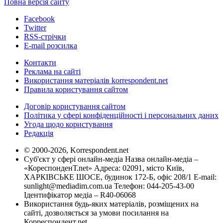
Повна версія сайту
Facebook
Twitter
RSS-стрічки
E-mail розсилка
Контакти
Реклама на сайті
Використання матеріалів korrespondent.net
Правила користування сайтом
Договір користування сайтом
Політика у сфері конфіденційності і персональних даних
Угода щодо користування
Редакція
© 2000-2026, Korrespondent.net
Суб'єкт у сфері онлайн-медіа Назва онлайн-медіа –
«КореспонденТ.net» Адреса: 02091, місто Київ,
ХАРКІВСЬКЕ ШОСЕ, будинок 172-Б, офіс 208/1 E-mail:
sunlight@mediadim.com.ua
Телефон: 044-205-43-00
Ідентифікатор медіа – R40-06068
Використання будь-яких матеріалів, розміщених на
сайті, дозволяється за умови посилання на
Корреспондент.net.