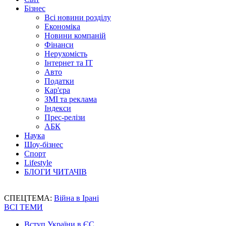
Бізнес
Всі новини розділу
Економіка
Новини компаній
Фінанси
Нерухомість
Інтернет та IT
Авто
Податки
Кар'єра
ЗМІ та реклама
Індекси
Прес-релізи
АБК
Наука
Шоу-бізнес
Спорт
Lifestyle
БЛОГИ ЧИТАЧІВ
СПЕЦТЕМА:
Війна в Ірані
ВСІ ТЕМИ
Вступ України в ЄС