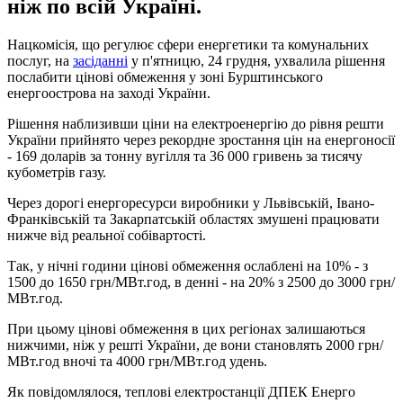
ніж по всій Україні.
Нацкомісія, що регулює сфери енергетики та комунальних
послуг, на
засіданні
у п'ятницю, 24 грудня, ухвалила рішення
послабити цінові обмеження у зоні Бурштинського
енергоострова на заході України.
Рішення наблизивши ціни на електроенергію до рівня решти
України прийнято через рекордне зростання цін на енергоносії
- 169 доларів за тонну вугілля та 36 000 гривень за тисячу
кубометрів газу.
Через дорогі енергоресурси виробники у Львівській, Івано-
Франківській та Закарпатській областях змушені працювати
нижче від реальної собівартості.
Так, у нічні години цінові обмеження ослаблені на 10% - з
1500 до 1650 грн/МВт.год, в денні - на 20% з 2500 до 3000 грн/
МВт.год.
При цьому цінові обмеження в цих регіонах залишаються
нижчими, ніж у решті України, де вони становлять 2000 грн/
МВт.год вночі та 4000 грн/МВт.год удень.
Як повідомлялося, теплові електростанції ДПЕК Енерго