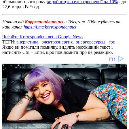
збільшили цього року
виробництво електроенергії на 10%
- до
22,6 млрд кВт*год.
Новини від
Корреспондент.net
в Telegram. Підписуйтесь на
наш канал
https://t.me/korrespondentnet
Читайте Korrespondent.net в Google News
ТЕГИ:
энергетика
,
электроэнергия
,
энергоресурсы
,
тэс
Якщо ви помітили помилку, виділіть необхідний текст і
натисніть Ctrl + Enter, щоб повідомити про це редакцію.