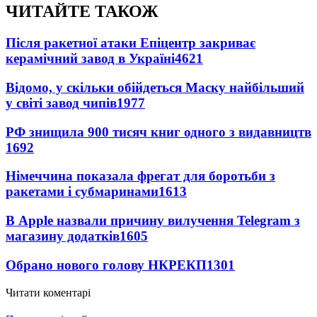
ЧИТАЙТЕ ТАКОЖ
Після ракетної атаки Епіцентр закриває
керамічний завод в Україні
4621
Відомо, у скільки обійдеться Маску найбільший
у світі завод чипів
1977
РФ знищила 900 тисяч книг одного з видавництв
1692
Німеччина показала фрегат для боротьби з
ракетами і субмаринами
1613
В Apple назвали причину вилучення Telegram з
магазину додатків
1605
Обрано нового голову НКРЕКП
1301
Читати коментарі