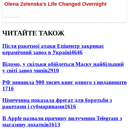
ЧИТАЙТЕ ТАКОЖ
Після ракетної атаки Епіцентр закриває
керамічний завод в Україні
4646
Відомо, у скільки обійдеться Маску найбільший
у світі завод чипів
2910
РФ знищила 900 тисяч книг одного з видавництв
1716
Німеччина показала фрегат для боротьби з
ракетами і субмаринами
1616
В Apple назвали причину вилучення Telegram з
магазину додатків
1613