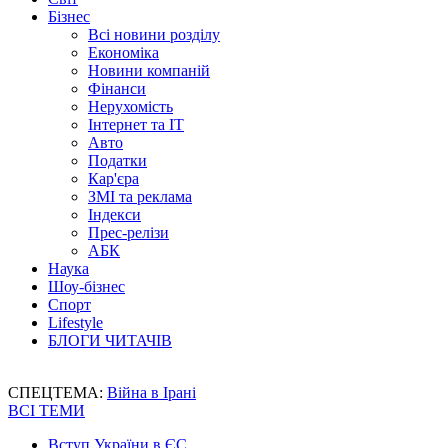
Бізнес
Всі новини розділу
Економіка
Новини компаній
Фінанси
Нерухомість
Інтернет та IT
Авто
Податки
Кар'єра
ЗМІ та реклама
Індекси
Прес-релізи
АБК
Наука
Шоу-бізнес
Спорт
Lifestyle
БЛОГИ ЧИТАЧІВ
СПЕЦТЕМА:
Війна в Ірані
ВСІ ТЕМИ
Вступ України в ЄС