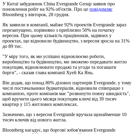
У Китаї забудовник China Evergrande Group заявив про
поновлення робіт на 92% об'єктів. Про це
повідомляє
Bloomberg у вівторок, 28 грудня.
Як заявили в компанії, майже 92% проектів Evergrande зараз
перезапущено, порівняно з приблизно 50% на початку
вересня. При цьому кількість працівників, задіяних у
проектах, що відновили будівництво, з вересня зросла на 31%
до 89 тис.
"У міру того, як ми успішно відновлюємо роботи,
виробництво та будівництво, ми зможемо передавати житло
покупцям, відновлювати продажі та угоди та погашати
борги", - сказав глава компанії Хуей Ка Янь.
Він додав, що понад 80% ділових партнерів Evergrande, у тому
числі постачальники будматеріалів, відновили співпрацю з
компанією, проте компанія має "розвинути повну швидкість",
щоб вручити цього місяця покупцям ключі від 39 тисяч
квартир у 115 житлових комплексах.
Зазначимо, що з вересня Evergrande вручала щонайменше 10
тисяч ключів від нового житла.
Bloomberg нагадує, що боргові зобов'язання Evergrande