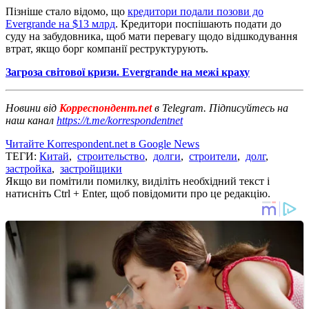
Пізніше стало відомо, що
кредитори подали позови до
Evergrande на $13 млрд
. Кредитори поспішають подати до
суду на забудовника, щоб мати перевагу щодо відшкодування
втрат, якщо борг компанії реструктурують.
Загроза світової кризи. Evergrande на межі краху
Новини від
Корреспондент.net
в Telegram. Підписуйтесь на
наш канал
https://t.me/korrespondentnet
Читайте Korrespondent.net в Google News
ТЕГИ:
Китай
,
строительство
,
долги
,
строители
,
долг
,
застройка
,
застройщики
Якщо ви помітили помилку, виділіть необхідний текст і
натисніть Ctrl + Enter, щоб повідомити про це редакцію.