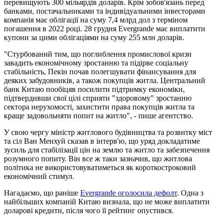
перевищують 300 мільярдів доларів. Крім зобов'язань перед
банками, постачальниками та індивідуальними інвесторами
компанія має облігації на суму 7,4 млрд дол з терміном
погашення в 2022 році. 28 грудня Evergrande має виплатити
купони за цими облігаціями на суму 255 млн доларів.
"Стурбований тим, що поглиблення промислової кризи
завадить економічному зростанню та підірве соціальну
стабільність, Пекін почав полегшувати фінансування для
деяких забудовників, а також покупців житла. Центральний
банк Китаю пообіцяв посилити підтримку економіки,
підтвердивши свої цілі сприяти "здоровому" зростанню
сектора нерухомості, захистити права покупців житла та
краще задовольняти попит на житло", - пише агентство.
У свою чергу міністр житлового будівництва та розвитку міст
та сіл Ван Менхуй сказав в інтерв'ю, що уряд докладатиме
зусиль для стабілізації цін на землю та житло та забезпечення
розумного попиту. Він все ж таки зазначив, що житлова
політика не використовуватиметься як короткостроковий
економічний стимул.
Нагадаємо, що раніше
Evergrande оголосила дефолт
. Одна з
найбільших компаній Китаю визнала, що не може виплатити
доларові кредити, після чого її рейтинг опустився.