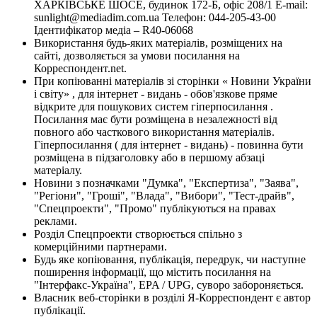
ХАРКІВСЬКЕ ШОСЕ, будинок 172-Б, офіс 208/1 E-mail:
sunlight@mediadim.com.ua
Телефон: 044-205-43-00
Ідентифікатор медіа – R40-06068
Використання будь-яких матеріалів, розміщених на
сайті, дозволяється за умови посилання на
Корреспондент.net.
При копіюванні матеріалів зі сторінки « Новини України
і світу» , для інтернет - видань - обов'язкове пряме
відкрите для пошукових систем гіперпосилання .
Посилання має бути розміщена в незалежності від
повного або часткового використання матеріалів.
Гіперпосилання ( для інтернет - видань) - повинна бути
розміщена в підзаголовку або в першому абзаці
матеріалу.
Новини з позначками "Думка", "Експертиза", "Заява",
"Регіони", "Гроші", "Влада", "Вибори", "Тест-драйв",
"Спецпроекти", "Промо" публікуються на правах
реклами.
Розділ Спецпроекти створюється спільно з
комерційними партнерами.
Будь яке копіювання, публікація, передрук, чи наступне
поширення інформації, що містить посилання на
"Інтерфакс-Україна", EPA / UPG, суворо забороняється.
Власник веб-сторінки в розділі Я-Корреспондент є автор
публікації.