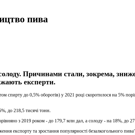
ництво пива
 солоду. Причинами стали, зокрема, зниж
ажають експерти.
том спирту до 0,5% оборотів) у 2021 році скоротилося на 5% порі
%, до 218,5 тисячі тонн.
вняно з 2019 роком - до 179,7 млн ​​дал, а солоду - на 18%, до 27
ження експорту та зростання популярності безалкогольного пива