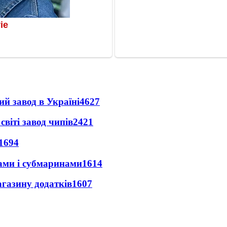
ий завод в Україні
4627
світі завод чипів
2421
1694
ами і субмаринами
1614
агазину додатків
1607