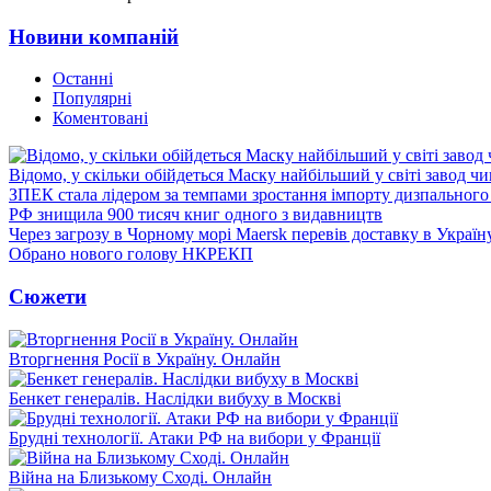
Новини компаній
Останні
Популярні
Коментовані
Відомо, у скільки обійдеться Маску найбільший у світі завод чи
ЗПЕК стала лідером за темпами зростання імпорту дизпального 
РФ знищила 900 тисяч книг одного з видавництв
Через загрозу в Чорному морі Maersk перевів доставку в Україн
Обрано нового голову НКРЕКП
Сюжети
Вторгнення Росії в Україну. Онлайн
Бенкет генералів. Наслідки вибуху в Москві
Брудні технології. Атаки РФ на вибори у Франції
Війна на Близькому Сході. Онлайн