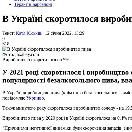
Теракт в Барселоні
В Україні скоротилося вироб
Текст:
Катя Юськів
, 12 січня 2022, 13:29
0
618
Фото: pixabay.com
Виробництво скоротилося на 5%
У 2021 році скоротилося і виробництво
популярності безалкогольного пива, вв
В Україні виробництво пива (крім пива безалкогольного із вміс
повідомляє
Укрпиво
.
Також минулого року скоротилося виробництво солоду - на 19,5
Виробництво пива у 2020 році в Україні скоротилося на 0,4% порі
"Причинами негативної динаміки були скорочення запасів, зни