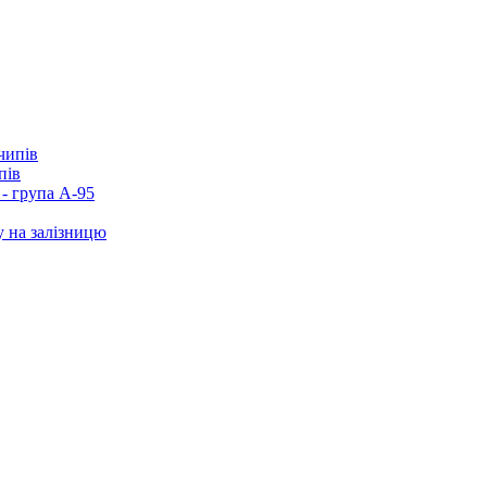
пів
- група А-95
у на залізницю