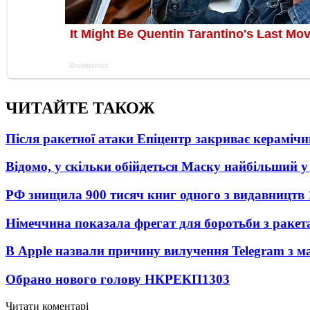
ЧИТАЙТЕ ТАКОЖ
Після ракетної атаки Епіцентр закриває керамічн
Відомо, у скільки обійдеться Маску найбільший у 
РФ знищила 900 тисяч книг одного з видавництв
Німеччина показала фрегат для боротьби з ракет
В Apple назвали причину вилучення Telegram з м
Обрано нового голову НКРЕКП
1303
Читати коментарі