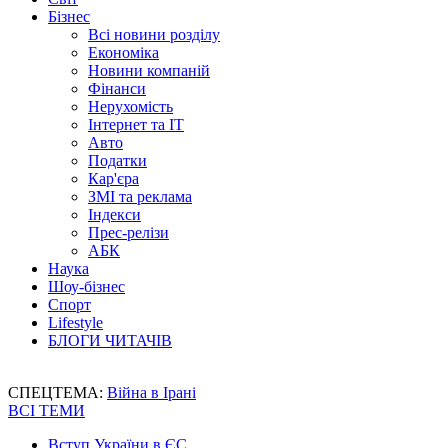
Бізнес
Всі новини розділу
Економіка
Новини компаній
Фінанси
Нерухомість
Інтернет та IT
Авто
Податки
Кар'єра
ЗМІ та реклама
Індекси
Прес-релізи
АБК
Наука
Шоу-бізнес
Спорт
Lifestyle
БЛОГИ ЧИТАЧІВ
СПЕЦТЕМА:
Війна в Ірані
ВСІ ТЕМИ
Вступ України в ЄС