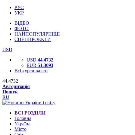
РУС
УКР
ВІДЕО
ФОТО
НАЙПОПУЛЯРНІШІ
СПЕЦПРОЕКТИ
USD
USD
44.4732
EUR
51.3093
Всі курси валют
44.4732
Авторизація
Пошук
RU
ВСІ РОЗДІЛИ
Головна
Україна
Місто
Світ