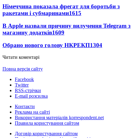
Німеччина показала фрегат для боротьби з
ракетами і субмаринами
1615
В Apple назвали причину вилучення Telegram з
магазину додатків
1609
Обрано нового голову НКРЕКП
1304
Читати коментарі
Повна версія сайту
Facebook
Twitter
RSS-стрічки
E-mail розсилка
Контакти
Реклама на сайті
Використання матеріалів korrespondent.net
Правила користування сайтом
Договір користування сайтом