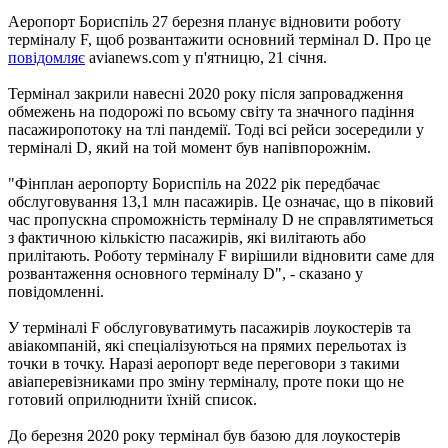
Аеропорт Бориспіль 27 березня планує відновити роботу
терміналу F, щоб розвантажити основний термінал D. Про це
повідомляє
avianews.com у п'ятницю, 21 січня.
Термінал закрили навесні 2020 року після запровадження
обмежень на подорожі по всьому світу та значного падіння
пасажиропотоку на тлі пандемії. Тоді всі рейси зосередили у
терміналі D, який на той момент був напівпорожнім.
"Фінплан аеропорту Бориспіль на 2022 рік передбачає
обслуговування 13,1 млн пасажирів. Це означає, що в піковий
час пропускна спроможність терміналу D не справлятиметься
з фактичною кількістю пасажирів, які вилітають або
прилітають. Роботу терміналу F вирішили відновити саме для
розвантаження основного терміналу D", - сказано у
повідомленні.
У терміналі F обслуговуватимуть пасажирів лоукостерів та
авіакомпаній, які спеціалізуються на прямих перельотах із
точки в точку. Наразі аеропорт веде переговори з такими
авіаперевізниками про зміну терміналу, проте поки що не
готовий оприлюднити їхній список.
До березня 2020 року термінал був базою для лоукостерів