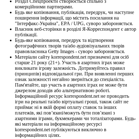
Розділ Спецпроекти створюється спільно з
комерційними партнерами.
Будь яке копіювання, публікація, передрук, чи наступне
поширення інформації, що містить посилання на
"Інтерфакс-Україна", EPA / UPG, суворо забороняється.
Власник веб-сторінки в розділі Я-Корреспондент є автор
публікації.
Будь-яке копіювання, передрук та відтворення
фотографічних творів та/або аудіовізуальних творів
правовласника Getty Images - суворо забороняється.
Матеріали сайту korrespondent.net призначені для осіб
старше 21 року (21+). Участь в азартних іграх може
викликати ігрову залежність. Дотримуйтесь правил
(принципів) відповідальної гри. При виявленні перших
ознак залежності негайно зверніться до спеціаліста.
Пам'ятайте, що участь в азартних іграх не може бути
джерелом доходів або альтернативою роботі.
Інформаційний ресурс korrespondent.net не проводить
ігри на реальні та/або віртуальні гроші, також сайт не
приймає ні в якій формі оплату ставок та інших
платежів, які пов’язані/можуть бути пов’язані з
азартними іграми, букмекерами чи тоталізаторами. Будь-
які матеріали на інформаційному ресурсі
korrespondent.net публікуються виключно в
інформаційних цілях.