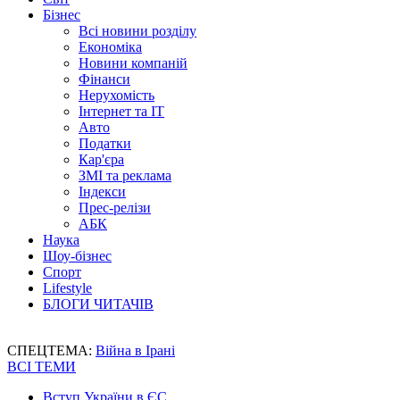
Бізнес
Всі новини розділу
Економіка
Новини компаній
Фінанси
Нерухомість
Інтернет та IT
Авто
Податки
Кар'єра
ЗМІ та реклама
Індекси
Прес-релізи
АБК
Наука
Шоу-бізнес
Спорт
Lifestyle
БЛОГИ ЧИТАЧІВ
СПЕЦТЕМА:
Війна в Ірані
ВСІ ТЕМИ
Вступ України в ЄС