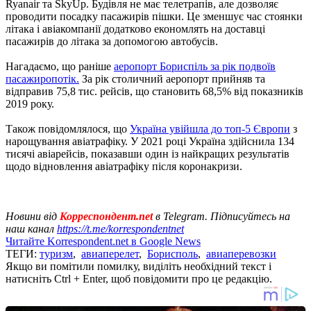
Ryanair та SkyUp. Будівля не має телетрапів, але дозволяє
проводити посадку пасажирів пішки. Це зменшує час стоянки
літака і авіакомпанії додатково економлять на доставці
пасажирів до літака за допомогою автобусів.
Нагадаємо, що раніше
аеропорт Бориспіль за рік подвоїв
пасажиропотік.
За рік столичний аеропорт прийняв та
відправив 75,8 тис. рейсів, що становить 68,5% від показників
2019 року.
Також повідомлялося, що
Україна увійшла до топ-5 Європи
з
нарощування авіатрафіку. У 2021 році Україна здійснила 134
тисячі авіарейсів, показавши один із найкращих результатів
щодо відновлення авіатрафіку після коронакризи.
Новини від
Корреспондент.net
в Telegram. Підписуйтесь на
наш канал
https://t.me/korrespondentnet
Читайте Korrespondent.net в Google News
ТЕГИ:
туризм
,
авиаперелет
,
Борисполь
,
авиаперевозки
Якщо ви помітили помилку, виділіть необхідний текст і
натисніть Ctrl + Enter, щоб повідомити про це редакцію.