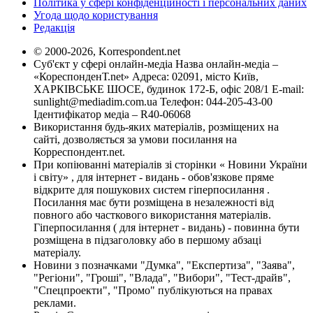
Політика у сфері конфіденційності і персональних даних
Угода щодо користування
Редакція
© 2000-2026, Korrespondent.net
Суб'єкт у сфері онлайн-медіа Назва онлайн-медіа –
«КореспонденТ.net» Адреса: 02091, місто Київ,
ХАРКІВСЬКЕ ШОСЕ, будинок 172-Б, офіс 208/1 E-mail:
sunlight@mediadim.com.ua
Телефон: 044-205-43-00
Ідентифікатор медіа – R40-06068
Використання будь-яких матеріалів, розміщених на
сайті, дозволяється за умови посилання на
Корреспондент.net.
При копіюванні матеріалів зі сторінки « Новини України
і світу» , для інтернет - видань - обов'язкове пряме
відкрите для пошукових систем гіперпосилання .
Посилання має бути розміщена в незалежності від
повного або часткового використання матеріалів.
Гіперпосилання ( для інтернет - видань) - повинна бути
розміщена в підзаголовку або в першому абзаці
матеріалу.
Новини з позначками "Думка", "Експертиза", "Заява",
"Регіони", "Гроші", "Влада", "Вибори", "Тест-драйв",
"Спецпроекти", "Промо" публікуються на правах
реклами.