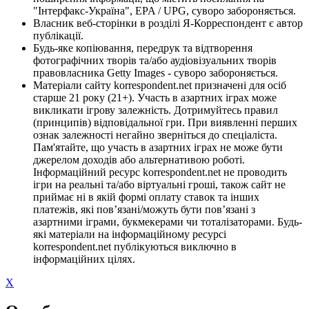
"Інтерфакс-Україна", EPA / UPG, суворо забороняється.
Власник веб-сторінки в розділі Я-Корреспондент є автор
публікації.
Будь-яке копіювання, передрук та відтворення
фотографічних творів та/або аудіовізуальних творів
правовласника Getty Images - суворо забороняється.
Матеріали сайту korrespondent.net призначені для осіб
старше 21 року (21+). Участь в азартних іграх може
викликати ігрову залежність. Дотримуйтесь правил
(принципів) відповідальної гри. При виявленні перших
ознак залежності негайно зверніться до спеціаліста.
Пам'ятайте, що участь в азартних іграх не може бути
джерелом доходів або альтернативою роботі.
Інформаційний ресурс korrespondent.net не проводить
ігри на реальні та/або віртуальні гроші, також сайт не
приймає ні в якій формі оплату ставок та інших
платежів, які пов’язані/можуть бути пов’язані з
азартними іграми, букмекерами чи тоталізаторами. Будь-
які матеріали на інформаційному ресурсі
korrespondent.net публікуються виключно в
інформаційних цілях.
X