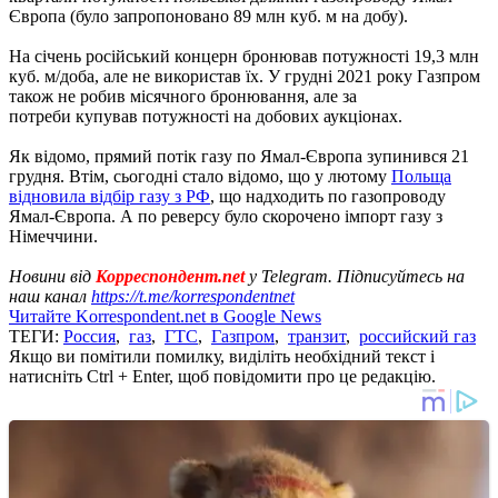
Європа (було запропоновано 89 млн куб. м на добу).
На січень російський концерн бронював потужності 19,3 млн
куб. м/доба, але не використав їх. У грудні 2021 року Газпром
також не робив місячного бронювання, але за
потреби купував потужності на добових аукціонах.
Як відомо, прямий потік газу по Ямал-Європа зупинився 21
грудня. Втім, сьогодні стало відомо, що у лютому
Польща
відновила відбір газу з РФ
, що надходить по газопроводу
Ямал-Європа. А по реверсу було скорочено імпорт газу з
Німеччини.
Новини від
Корреспондент.net
у Telegram. Підписуйтесь на
наш канал
https://t.me/korrespondentnet
Читайте Korrespondent.net в Google News
ТЕГИ:
Россия
,
газ
,
ГТС
,
Газпром
,
транзит
,
российский газ
Якщо ви помітили помилку, виділіть необхідний текст і
натисніть Ctrl + Enter, щоб повідомити про це редакцію.