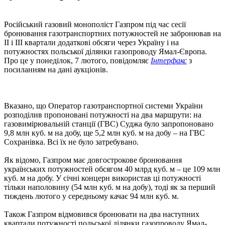
Російський газовий монополіст Газпром під час сесії
бронювання газотранспортних потужностей не забронював на
ІІ і ІІІ квартали додаткові обсяги через Україну і на
потужностях польської ділянки газопроводу Ямал-Європа.
Про це у понеділок, 7 лютого, повідомляє
Інтерфакс
з
посиланням на дані аукціонів.
Вказано, що Оператор газотранспортної системи України
розподілив пропоновані потужності на два маршрути: на
газовимірювальній станції (ГВС) Суджа було запропоновано
9,8 млн куб. м на добу, ще 5,2 млн куб. м на добу – на ГВС
Сохранівка. Всі їх не було затребувано.
Як відомо, Газпром має довгострокове бронювання
українських потужностей обсягом 40 млрд куб. м – це 109 млн
куб. м на добу. У січні концерн використав ці потужності
тільки наполовину (54 млн куб. м на добу), тоді як за перший
тиждень лютого у середньому качає 94 млн куб. м.
Також Газпром відмовився бронювати на два наступних
квартали потужності польської ділянки газопроводу Ямал-