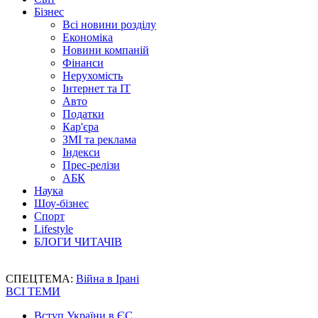
Бізнес
Всі новини розділу
Економіка
Новини компаній
Фінанси
Нерухомість
Інтернет та IT
Авто
Податки
Кар'єра
ЗМІ та реклама
Індекси
Прес-релізи
АБК
Наука
Шоу-бізнес
Спорт
Lifestyle
БЛОГИ ЧИТАЧІВ
СПЕЦТЕМА:
Війна в Ірані
ВСІ ТЕМИ
Вступ України в ЄС