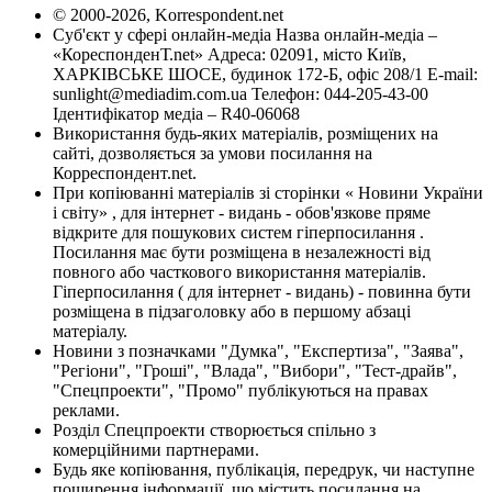
© 2000-2026, Korrespondent.net
Суб'єкт у сфері онлайн-медіа Назва онлайн-медіа –
«КореспонденТ.net» Адреса: 02091, місто Київ,
ХАРКІВСЬКЕ ШОСЕ, будинок 172-Б, офіс 208/1 E-mail:
sunlight@mediadim.com.ua
Телефон: 044-205-43-00
Ідентифікатор медіа – R40-06068
Використання будь-яких матеріалів, розміщених на
сайті, дозволяється за умови посилання на
Корреспондент.net.
При копіюванні матеріалів зі сторінки « Новини України
і світу» , для інтернет - видань - обов'язкове пряме
відкрите для пошукових систем гіперпосилання .
Посилання має бути розміщена в незалежності від
повного або часткового використання матеріалів.
Гіперпосилання ( для інтернет - видань) - повинна бути
розміщена в підзаголовку або в першому абзаці
матеріалу.
Новини з позначками "Думка", "Експертиза", "Заява",
"Регіони", "Гроші", "Влада", "Вибори", "Тест-драйв",
"Спецпроекти", "Промо" публікуються на правах
реклами.
Розділ Спецпроекти створюється спільно з
комерційними партнерами.
Будь яке копіювання, публікація, передрук, чи наступне
поширення інформації, що містить посилання на